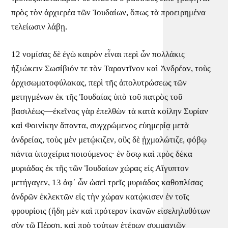
πρὸς τὸν ἀρχιερέα τῶν Ἰουδαίων, ὅπως τὰ προειρημένα
τελείωσιν λάβῃ.
12 νομίσας δὲ ἐγὼ καιρὸν εἶναι περὶ ὧν πολλάκις
ἠξιώκειν Σωσίβιόν τε τὸν Ταραντῖνον καὶ Ἀνδρέαν, τοὺς
ἀρχισωματοφύλακας, περὶ τῆς ἀπολυτρώσεως τῶν
μετηγμένων ἐκ τῆς Ἰουδαίας ὑπὸ τοῦ πατρὸς τοῦ
βασιλέως—ἐκεῖνος γὰρ ἐπελθὼν τὰ κατὰ κοίλην Συρίαν
καὶ Φοινίκην ἅπαντα, συγχρώμενος εὐημερίᾳ μετὰ
ἀνδρείας, τοὺς μὲν μετῴκιζεν, οὓς δὲ ᾐχμαλώτιζε, φόβῳ
πάντα ὑποχείρια ποιούμενος· ἐν ὅσῳ καὶ πρὸς δέκα
μυριάδας ἐκ τῆς τῶν Ἰουδαίων χώρας εἰς Αἴγυπτον
μετήγαγεν, 13 ἀφ᾽ ὧν ὡσεὶ τρεῖς μυριάδας καθοπλίσας
ἀνδρῶν ἐκλεκτῶν εἰς τὴν χώραν κατῴκισεν ἐν τοῖς
φρουρίοις (ἤδη μὲν καὶ πρότερον ἱκανῶν εἰσεληλυθότων
σὺν τῷ Πέρσῃ, καὶ πρὸ τούτων ἑτέρων συμμαχιῶν