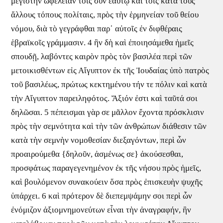
μεγίστην ὠφέλειαν τοῖς σὺν ἑαυτῷ καὶ τοῖς κατὰ τοὺς
ἄλλους τόπους πολίταις, πρὸς τὴν ἑρμηνείαν τοῦ θείου
νόμου, διὰ τὸ γεγράφθαι παρ᾽ αὐτοῖς ἐν διφθέραις
ἑβραϊκοῖς γράμμασιν. 4 ἣν δὴ καὶ ἐποιησάμεθα ἡμεῖς
σπουδῇ, λαβόντες καιρὸν πρὸς τὸν βασιλέα περὶ τῶν
μετοικισθέντων εἰς Αἴγυπτον ἐκ τῆς Ἰουδαίας ὑπὸ πατρὸς
τοῦ βασιλέως, πρώτως κεκτημένου τήν τε πόλιν καὶ κατὰ
τὴν Αἴγυπτον παρειληφότος. Ἄξιόν ἐστι καὶ ταῦτά σοι
δηλῶσαι. 5 πέπεισμαι γὰρ σε μᾶλλον ἔχοντα πρόσκλισιν
πρὸς τὴν σεμνότητα καὶ τὴν τῶν ἀνθρώπων διάθεσιν τῶν
κατὰ τὴν σεμνὴν νομοθεσίαν διεξαγόντων, περὶ ὧν
προαιρούμεθα {δηλοῦν, ἀσμένως σε} ἀκούσεσθαι,
προσφάτως παραγεγενημένον ἐκ τῆς νήσου πρὸς ἡμεῖς,
καὶ βουλόμενον συνακούειν ὅσα πρὸς ἐπισκευὴν ψυχῆς
ὑπάρχει. 6 καὶ πρότερον δὲ διεπεμψάμην σοι περὶ ὧν
ἐνόμιζον ἀξιομνημονεύτων εἶναι τὴν ἀναγραφήν, ἣν