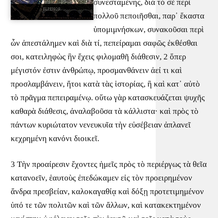
συνεσταμένης, διὰ τὸ σὲ περὶ
πολλοῦ πεποιῆσθαι, παρ᾽ ἕκαστα
ὑπομιμνήσκων, συνακοῦσαι περὶ
ὧν ἀπεστάλημεν καὶ διὰ τί, πεπείραμαι σαφῶς ἐκθέσθαι
σοι, κατειληφὼς ἣν ἔχεις φιλομαθῆ διάθεσιν, 2 ὅπερ
μέγιστόν ἐστιν ἀνθρώπῳ, προσμανθάνειν ἀεί τι καὶ
προσλαμβάνειν, ἤτοι κατὰ τὰς ἱστορίας, ἢ καὶ κατ᾽ αὐτὸ
τὸ πρᾶγμα πεπειραμένῳ. οὕτω γὰρ κατασκευάζεται ψυχῆς
καθαρὰ διάθεσις, ἀναλαβοῦσα τὰ κάλλιστα· καὶ πρὸς τὸ
πάντων κυριώτατον νενευκυῖα τὴν εὐσέβειαν ἀπλανεῖ
κεχρημένη κανόνι διοικεῖ.
3 Τὴν προαίρεσιν ἔχοντες ἡμεῖς πρὸς τὸ περιέργως τὰ θεῖα
κατανοεῖν, ἑαυτοὺς ἐπεδώκαμεν εἰς τὸν προειρημένον
ἄνδρα πρεσβείαν, καλοκαγαθίᾳ καὶ δόξῃ προτετιμημένον
ὑπό τε τῶν πολιτῶν καὶ τῶν ἄλλων, καὶ κατακεκτημένον