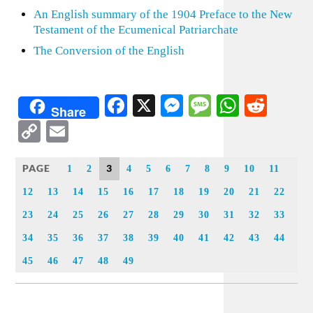
An English summary of the 1904 Preface to the New
Testament of the Ecumenical Patriarchate
The Conversion of the English
Facebook
X
Messenger
Message
WhatsA
Redd
Share
Copy
Email
Link
PAGE
3
1
2
4
5
6
7
8
9
10
11
12
13
14
15
16
17
18
19
20
21
22
23
24
25
26
27
28
29
30
31
32
33
34
35
36
37
38
39
40
41
42
43
44
45
46
47
48
49