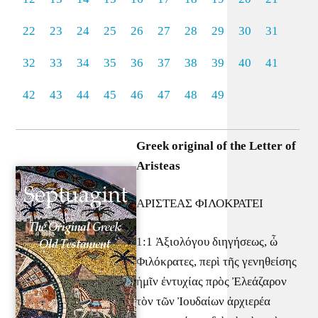
22
23
24
25
26
27
28
29
30
31
32
33
34
35
36
37
38
39
40
41
42
43
44
45
46
47
48
49
Greek original of the Letter of
Aristeas
ΑΡΙΣΤΕΑΣ ΦΙΛΟΚΡΑΤΕΙ
1:1 Ἀξιολόγου διηγήσεως, ὦ
Φιλόκρατες, περὶ τῆς γενηθείσης
ἡμῖν ἐντυχίας πρὸς Ἐλεάζαρον
τὸν τῶν Ἰουδαίων ἀρχιερέα