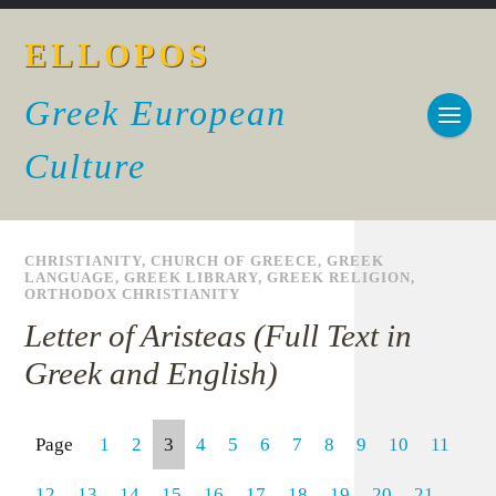
ELLOPOS
Greek European
Culture
CHRISTIANITY
,
CHURCH OF GREECE
,
GREEK
LANGUAGE
,
GREEK LIBRARY
,
GREEK RELIGION
,
ORTHODOX CHRISTIANITY
Letter of Aristeas (Full Text in
Greek and English)
Page
1
2
3
4
5
6
7
8
9
10
11
12
13
14
15
16
17
18
19
20
21