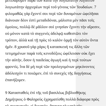
μετελάβομεν παρὰ τῶν κατὰ τὴν λογιωτάτην Αἴγυπτον
λογιωτάτην ἀρχιερέων περὶ τοῦ γένους τῶν Ἰουδαίων. 7
φιλομαθῶς γὰρ ἔχοντί σοι περὶ τῶν δυναμένων ὠφελῆσαι
διάνοιαν δέον ἐστὶ μεταδιδόναι, μάλιστα μὲν πᾶσι τοῖς
ὁμοίοις, πολλῷ δὲ μᾶλλον σοὶ γνησίαν ἔχοντι τὴν αἵρεσιν,
οὐ μόνον κατὰ τὸ συγγενὲς ἀδελφῷ καθεστῶτι τὸν
τρόπον, ἀλλὰ καὶ τῇ πρὸς τὸ καλὸν ὁρμῇ τὸν αὐτὸν ὄντα
ἡμῖν. 8 χρυσοῦ γὰρ χάρις ἢ κατασκευή τις ἄλλη τῶν
τετιμημένων παρὰ τοῖς κενοδόξοις ὠφέλεισαν οὐκ ἔχει
τὴν αὐτήν, ὅσον ἡ παιδείας ἀγωγὴ καὶ ἡ περὶ τούτων
φροντίς. ἵνα δὲ μὴ περὶ τῶν προλεγομένων μηκύνοντες
ἀδόλεσχόν τι ποιῶμεν, ἐπὶ τὸ συνεχὲς τῆς διηγήσεως
ἐπανήξομεν.
9 Κατασταθεὶς ἐπὶ τῆς τοῦ βασιλέως βιβλιοθήκης
Δημήτριος ὁ Φαληρεὺς ἐχρηματίσθη πολλὰ διάφορα πρὸς
τὸ συναγαγεῖν, εἰ δυνατόν, ἅπαντα τὰ κατὰ τὴν