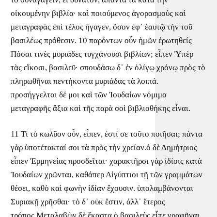
οἰκουμένην βιβλία· καὶ ποιούμενος ἀγορασμοὺς καὶ
μεταγραφὰς ἐπὶ τέλος ἤγαγεν, ὅσον ἐφ᾽ ἑαυτῷ τὴν τοῦ
βασιλέως πρόθεσιν. 10 παρόντων οὖν ἡμῶν ἐρωτηθείς
Πόσαι τινὲς μυριάδες τυγχάνουσι βιβλίων; εἶπεν Ὑπὲρ
τὰς εἴκοσι, βασιλεῦ· σπουδάσω δ᾽ ἐν ὀλίγῳ χρόνῳ πρὸς τὸ
πληρωθῆναι πεντήκοντα μυριάδας τὰ λοιπά.
προσήγγελται δέ μοι καὶ τῶν Ἰουδαίων νόμιμα
μεταγραφῆς ἄξια καὶ τῆς παρὰ σοὶ βιβλιοθήκης εἶναι.
11 Τί τὸ κωλῦον οὖν, εἶπεν, ἐστί σε τοῦτο ποιῆσαι; πάντα
γὰρ ὑποτέτακταί σοι τὰ πρὸς τὴν χρείαν.ὁ δὲ Δημήτριος
εἶπεν Ἑρμηνείας προσδεῖται· χαρακτῆρσι γὰρ ἰδίοις κατὰ
Ἰουδαίων χρῶνται, καθάπερ Αἰγύπτιοι τῇ τῶν γραμμάτων
θέσει, καθὸ καὶ φωνὴν ἰδίαν ἔχουσιν. ὑπολαμβάνονται
Συριακῇ χρῆσθαι· τὸ δ᾽ οὐκ ἔστιν, ἀλλ᾽ ἕτερος
τρόπος.Μεταλαβὼν δὲ ἕκαστα ὁ βασιλεὺς εἶπε γραφῆναι