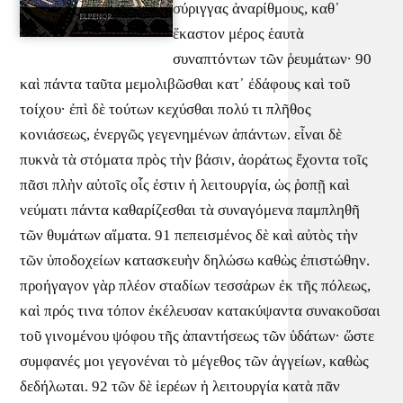
σύριγγας ἀναρίθμους, καθ᾽
ἕκαστον μέρος ἑαυτὰ
συναπτόντων τῶν ῥευμάτων· 90
καὶ πάντα ταῦτα μεμολιβῶσθαι κατ᾽ ἐδάφους καὶ τοῦ
τοίχου· ἐπὶ δὲ τούτων κεχύσθαι πολύ τι πλῆθος
κονιάσεως, ἐνεργῶς γεγενημένων ἁπάντων. εἶναι δὲ
πυκνὰ τὰ στόματα πρὸς τὴν βάσιν, ἀοράτως ἔχοντα τοῖς
πᾶσι πλὴν αὐτοῖς οἷς ἐστιν ἡ λειτουργία, ὡς ῥοπῇ καὶ
νεύματι πάντα καθαρίζεσθαι τὰ συναγόμενα παμπληθῆ
τῶν θυμάτων αἵματα. 91 πεπεισμένος δὲ καὶ αὐτὸς τὴν
τῶν ὑποδοχείων κατασκευὴν δηλώσω καθὼς ἐπιστώθην.
προήγαγον γὰρ πλέον σταδίων τεσσάρων ἐκ τῆς πόλεως,
καὶ πρός τινα τόπον ἐκέλευσαν κατακύψαντα συνακοῦσαι
τοῦ γινομένου ψόφου τῆς ἀπαντήσεως τῶν ὑδάτων· ὥστε
συμφανές μοι γεγονέναι τὸ μέγεθος τῶν ἀγγείων, καθὼς
δεδήλωται. 92 τῶν δὲ ἱερέων ἡ λειτουργία κατὰ πᾶν