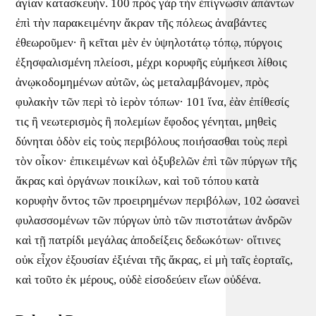
ἁγίαν κατασκευήν. 100 πρὸς γὰρ τὴν ἐπίγνωσιν ἁπάντων
ἐπὶ τὴν παρακειμένην ἄκραν τῆς πόλεως ἀναβάντες
ἐθεωροῦμεν· ἣ κεῖται μὲν ἐν ὑψηλοτάτῳ τόπῳ, πύργοις
ἐξησφαλισμένη πλείοσι, μέχρι κορυφῆς εὐμήκεσι λίθοις
ἀνῳκοδομημένων αὐτῶν, ὡς μεταλαμβάνομεν, πρὸς
φυλακὴν τῶν περὶ τὸ ἱερὸν τόπων· 101 ἵνα, ἐὰν ἐπίθεσίς
τις ἢ νεωτερισμὸς ἢ πολεμίων ἔφοδος γένηται, μηθεὶς
δύνηται ὁδὸν εἰς τοὺς περιβόλους ποιήσασθαι τοὺς περὶ
τὸν οἶκον· ἐπικειμένων καὶ ὀξυβελῶν ἐπὶ τῶν πύργων τῆς
ἄκρας καὶ ὀργάνων ποικίλων, καὶ τοῦ τόπου κατὰ
κορυφὴν ὄντος τῶν προειρημένων περιβόλων, 102 ὡσανεὶ
φυλασσομένων τῶν πύργων ὑπὸ τῶν πιστοτάτων ἀνδρῶν
καὶ τῇ πατρίδι μεγάλας ἀποδείξεις δεδωκότων· οἵτινες
οὐκ εἶχον ἐξουσίαν ἐξιέναι τῆς ἄκρας, εἰ μὴ ταῖς ἑορταῖς,
καὶ τοῦτο ἐκ μέρους, οὐδὲ εἰσοδεύειν εἴων οὐδένα.