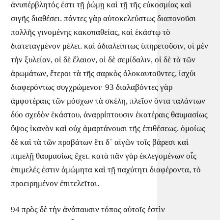
ἀνυπέρβλητός ἐστι τῇ ῥώμῃ καὶ τῇ τῆς εὐκοσμίας καὶ
σιγῆς διαθέσει. πάντες γὰρ αὐτοκελεύστως διαπονοῦσι
πολλῆς γινομένης κακοπαθείας, καὶ ἑκάστῳ τὸ
διατεταγμένον μέλει. καὶ ἀδιαλείπτως ὑπηρετοῦσιν, οἱ μὲν
τὴν ξυλείαν, οἱ δὲ ἔλαιον, οἱ δὲ σεμίδαλιν, οἱ δὲ τὰ τῶν
ἀρωμάτων, ἕτεροι τὰ τῆς σαρκὸς ὁλοκαυτοῦντες, ἰσχύι
διαφερόντως συγχρώμενοι· 93 διαλαβόντες γὰρ
ἀμφοτέραις τῶν μόσχων τὰ σκέλη, πλεῖον ὄντα ταλάντων
δύο σχεδὸν ἑκάστου, ἀναρρίπτουσιν ἑκατέραις θαυμασίως
ὕψος ἱκανὸν καὶ οὐχ ἁμαρτάνουσι τῆς ἐπιθέσεως. ὁμοίως
δὲ καὶ τὰ τῶν προβάτων ἔτι δ᾽ αἰγῶν τοῖς βάρεσι καὶ
πιμελῇ θαυμασίως ἔχει. κατὰ πᾶν γὰρ ἐκλεγομένων οἷς
ἐπιμελές ἐστιν ἀμώμητα καὶ τῇ παχύτητι διαφέροντα, τὸ
προειρημένον ἐπιτελεῖται.
94 πρὸς δὲ τὴν ἀνάπαυσιν τόπος αὐτοῖς ἐστὶν