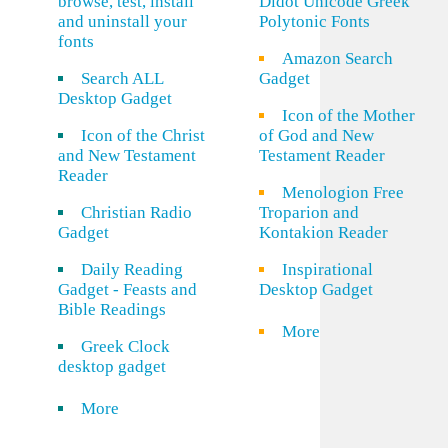
browse, test, install
Didot Unicode Greek
and uninstall your
Polytonic Fonts
fonts
Amazon Search
Search ALL
Gadget
Desktop Gadget
Icon of the Mother
Icon of the Christ
of God and New
and New Testament
Testament Reader
Reader
Menologion Free
Christian Radio
Troparion and
Gadget
Kontakion Reader
Daily Reading
Inspirational
Gadget - Feasts and
Desktop Gadget
Bible Readings
More
Greek Clock
desktop gadget
More