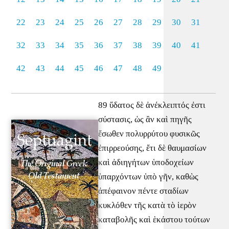
22
23
24
25
26
27
28
29
30
31
32
33
34
35
36
37
38
39
40
41
42
43
44
45
46
47
48
49
89 ὕδατος δὲ ἀνέκλειπτός ἐστι
σύστασις, ὡς ἂν καὶ πηγῆς
ἔσωθεν πολυρρύτου φυσικῶς
ἐπιρρεούσης, ἔτι δὲ θαυμασίων
καὶ ἀδιηγήτων ὑποδοχείων
ὑπαρχόντων ὑπὸ γῆν, καθὼς
ἀπέφαινον πέντε σταδίων
κυκλόθεν τῆς κατὰ τὸ ἱερὸν
καταβολῆς καὶ ἑκάστου τούτων