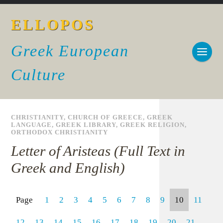
ELLOPOS
Greek European
Culture
CHRISTIANITY
,
CHURCH OF GREECE
,
GREEK
LANGUAGE
,
GREEK LIBRARY
,
GREEK RELIGION
,
ORTHODOX CHRISTIANITY
Letter of Aristeas (Full Text in
Greek and English)
Page
1
2
3
4
5
6
7
8
9
10
11
12
13
14
15
16
17
18
19
20
21