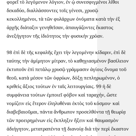
φορεῖ τὸ λεγόμενον λόγιον, ἐν ᾧ συνεσφιγμένοι λίθοι
δεκαδύο, διαλλάσσοντες τοῖς γένεσι, χρυσῷ
κεκολλημένοι, τὰ τῶν φυλάρχων ὀνόματα κατὰ τὴν ἐξ
ἀρχῆς διάταξιν γενηθεῖσαν, ἀπαυγάζοντες ἕκαστος
ἀνεξήγητον τῆς ἰδιότητος τὴν φυσικὴν χρόαν.
98 ἐπὶ δὲ τῆς κεφαλῆς ἔχει τὴν λεγομένην κίδαριν, ἐπὶ δὲ
ταύτης τὴν ἀμίμητον μίτραν, τὸ καθηγιασμένον βασίλειον
ἐκτυποῦν ἐπὶ πετάλῳ χρυσῷ γράμμασιν ἁγίοις ὄνομα τοῦ
θεοῦ, κατὰ μέσον τῶν ὀφρύων, δόξῃ πεπληρωμένον, ὁ
κριθεὶς ἄξιος τούτων ἐν ταῖς λειτουργίαις. 99 ἡ δὲ
συμφάνεια τούτων ἐμποιεῖ φόβον καὶ ταραχήν, ὥστε
νομίζειν εἰς ἕτερον ἐληλυθέναι ἐκτὸς τοῦ κόσμου· καὶ
διαβεβαιοῦμαι, πάντα ἄνθρωπον προσελθόντα τῇ θεωρίᾳ
τῶν προειρημένων εἰς ἔκπληξιν ἥξειν καὶ θαυμασμὸν
ἀδιήγητον, μετατραπέντα τῇ διανοίᾳ διὰ τὴν περὶ ἕκαστον