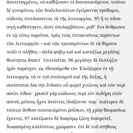
ἀποτεταγμένος, οὗ καθίζουσιν οἱ διαναπαυόμενοι. τούτου
δὲ γινομένου, τῶν διαλελοιπότων ἐγείρονται πρόθυμοι,
οὐδενὸς ἐπιτάσσοντος τὰ τῆς λειτουργίας. 95 ἥ τε πᾶσα
σιγὴ καθέστηκεν, ὥστε ὑπολαμβάνειν, μηθ᾽ ἕνα ἄνθρωποι
ἐν τῷ τόπῳ παρεῖναι, πρὸς τοὺς ἑπτακοσίους παρόντων
τῶν λειτουργῶν—καὶ τῶν προσαγόντων δὲ τὰ θύματα
πολύ τι πλῆθος—ἀλλὰ φόβῳ καὶ καὶ καταξίως μεγάλης
θειότητος ἅπαντ᾽ ἐπιτελεῖται. 96 μεγάλην δὲ ἔκπληξιν
ἡμῖν παρέσχεν, ὡς ἐθεασάμεθα τὸν Ἐλεάζαρον ἐν τῇ
λειτουργίᾳ, τά τε τοῦ στολισμοῦ καὶ τῆς δόξης, ἣ
συνίσταται διὰ τὴν ἔνδυσιν οὗ φορεῖ χιτῶνος καὶ τῶν περὶ
αὐτὸν λίθων· χρυσοῖ γὰρ κώδωνες περὶ τὸν ποδήρη εἰσὶν
αὐτοῦ, μέλους ἦχον ἀνιέντες ἰδιάζοντα· παρ᾽ ἑκάτερον δὲ
τούτων ἄνθεσι πεποικιλμένοι ῥοΐσκοι, τῇ χρόᾳ θαυμασίως
ἔχοντες. 97 κατέζωστο δὲ διαφόρῳ ζώνῃ διαπρεπεῖ,
διυφασμένῃ καλλίστοις χρώμασιν. ἐπὶ δὲ τοῦ στήθους