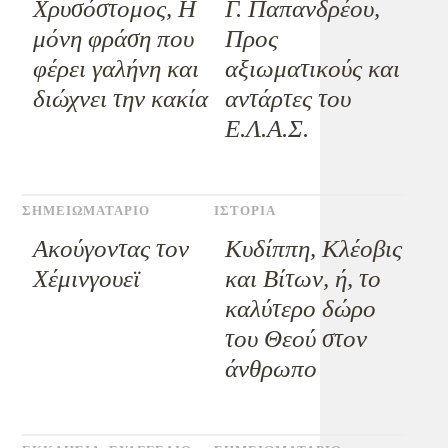
Χρυσόστομος, Η
Γ. Παπανδρέου,
μόνη φράση που
Προς
φέρει γαλήνη και
αξιωματικούς και
διώχνει την κακία
αντάρτες του
Ε.Λ.Α.Σ.
ΣΗΜΕΙΩΜΑΤΑΡΙΟ
ΙΣΤΟΡΙΑ
Ακούγοντας τον
Κυδίππη, Κλέοβις
Χέμινγουεϊ
και Βίτων, ή, το
καλύτερο δώρο
του Θεού στον
άνθρωπο