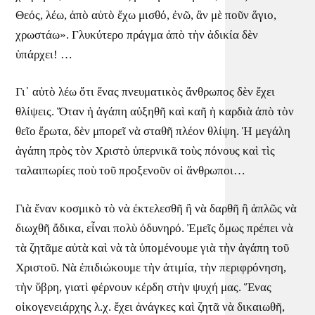
Θεός, λέω, ἀπὸ αὐτὸ ἔχω μισθό, ἐνῶ, ἂν μὲ ποῦν ἅγιο,
χρωστάω». Γλυκύτερο πράγμα ἀπὸ τὴν ἀδικία δὲν
ὑπάρχει! …
Γι᾿ αὐτὸ λέω ὅτι ἕνας πνευματικὸς ἄνθρωπος δὲν ἔχει
θλίψεις. Ὅταν ἡ ἀγάπη αὐξηθῆ καὶ καῆ ἡ καρδιὰ ἀπὸ τὸν
θεῖο ἔρωτα, δὲν μπορεῖ νὰ σταθῆ πλέον θλίψη. Ἡ μεγάλη
ἀγάπη πρὸς τὸν Χριστὸ ὑπερνικᾶ τοὺς πόνους καὶ τὶς
ταλαιπωρίες ποὺ τοῦ προξενοῦν οἱ ἄνθρωποι…
Γιὰ ἕναν κοσμικὸ τὸ νὰ ἐκτελεσθῆ ἢ νὰ δαρθῆ ἢ ἁπλῶς νὰ
διωχθῆ ἄδικα, εἶναι πολὺ ὀδυνηρό. Ἐμεῖς ὅμως πρέπει νὰ
τὰ ζητᾶμε αὐτὰ καὶ νὰ τὰ ὑπομένουμε γιὰ τὴν ἀγάπη τοῦ
Χριστοῦ. Νὰ ἐπιδιώκουμε τὴν ἀτιμία, τὴν περιφρόνηση,
τὴν ὕβρη, γιατὶ φέρνουν κέρδη στὴν ψυχή μας. Ἕνας
οἰκογενειάρχης λ.χ. ἔχει ἀνάγκες καὶ ζητᾶ νὰ δικαιωθῆ,