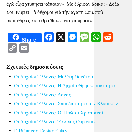
ἐγὼ εἶχα χτυπήσει κάποιον». Μὲ ἔβρισαν ἄδικα; «Δόξα
Σοι, Κύριε! Τὸ δέχομαι γιὰ τὴν ἀγάπη Σου, ποὺ
ραπίσθηκες καὶ ὑβρίσθηκες γιὰ χάρη μου»
Facebook
X
Messenger
Message
WhatsA
Redd
Share
Copy
Email
Link
Σχετικές δημοσιεύσεις
Οι Αρχαίοι Έλληνες: Μελέτη Θανάτου
Οι Αρχαίοι Έλληνες: Η Αρχαία Θρησκευτικότητα
Οι Αρχαίοι Έλληνες: Λόγος
Οι Αρχαίοι Έλληνες: Σπουδαιότητα των Κλασικών
Οι Αρχαίοι Έλληνες: Οι Πρώτοι Χριστιανοί
Οι Αρχαίοι Έλληνες: Έκλινας Ουρανούς
Γ. Βιζυηνός, Ερρίκος Ίψεν