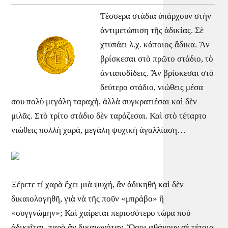
Τέσσερα στάδια ὑπάρχουν στὴν
ἀντιμετώπιση τῆς ἀδικίας. Σὲ
χτυπάει λ.χ. κάποιος ἄδικα. Ἂν
βρίσκεσαι στὸ πρῶτο στάδιο, τὸ
ἀνταποδίδεις. Ἂν βρίσκεσαι στὸ
δεύτερο στάδιο, νιώθεις μέσα
σου πολὺ μεγάλη ταραχή, ἀλλὰ συγκρατιέσαι καὶ δὲν
μιλᾶς. Στὸ τρίτο στάδιο δὲν ταράζεσαι. Καὶ στὸ τέταρτο
νιώθεις πολλὴ χαρά, μεγάλη ψυχικὴ ἀγαλλίαση…
Ξέρετε τί χαρὰ ἔχει μιὰ ψυχή, ἂν ἀδικηθῆ καὶ δὲν
δικαιολογηθῆ, γιὰ νὰ τῆς ποῦν «μπράβο» ἢ
«συγγνώμην»; Καὶ χαίρεται περισσότερο τώρα ποὺ
ἀδικεῖται, παρὰ ἂν δικαιωνόταν. Ὅσοι φθάνουν σὲ τέτοια