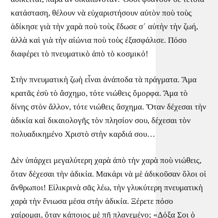
κατάσταση, θέλουν νὰ εὐχαριστήσουν αὐτὸν ποὺ τοὺς
ἀδίκησε γιὰ τὴν χαρὰ ποὺ τοὺς ἔδωσε σ᾿ αὐτὴν τὴν ζωή,
ἀλλὰ καὶ γιὰ τὴν αἰώνια ποὺ τοὺς ἐξασφάλισε. Πόσο
διαφέρει τὸ πνευματικὸ ἀπὸ τὸ κοσμικό!
Στὴν πνευματικὴ ζωὴ εἶναι ἀνάποδα τὰ πράγματα. Ἅμα
κρατᾶς ἐσὺ τὸ ἄσχημο, τότε νιώθεις ὄμορφα. Ἅμα τὸ
δίνης στὸν ἄλλον, τότε νιώθεις ἄσχημα. Ὅταν δέχεσαι τὴν
ἀδικία καὶ δικαιολογῆς τὸν πλησίον σου, δέχεσαι τὸν
πολυαδικημένο Χριστὸ στὴν καρδιά σου…
Δὲν ὑπάρχει μεγαλύτερη χαρὰ ἀπὸ τὴν χαρὰ ποὺ νιώθεις,
ὅταν δέχεσαι τὴν ἀδικία. Μακάρι νὰ μὲ ἀδικοῦσαν ὅλοι οἱ
ἄνθρωποι! Εἰλικρινὰ σᾶς λέω, τὴν γλυκύτερη πνευματικὴ
χαρὰ τὴν ἔνιωσα μέσα στὴν ἀδικία. Ξέρετε πόσο
χαίρομαι, ὅταν κάποιος μὲ πῆ πλανεμένο; «Δόξα Σοι ὁ