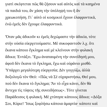
γιατὶ σκέφτεται πῶς θὰ ζήσουν καὶ αὐτὸς καὶ τὰ καημένα
τὰ παιδιά του, ἂν χάση τὴν ὑπόληψή του ἢ ἂν
χρεωκοπήση. Γι᾿ αὐτὸ οἱ κοσμικοὶ ἔχουν ἐλαφρυντικά,
ἐνῶ ἐμεῖς δὲν ἔχουμε ἐλαφρυντικά.
Ὅταν μᾶς ἀδικοῦν κι ἐμεῖς δεχώμαστε τὴν ἀδικία, τότε
στὴν οὐσία εὐεργετούμαστε. Μὲ συκοφαντοῦν λ.χ. ὅτι
ἔκανα κάποιο ἔγκλημα καὶ μὲ κλείνουν στὴν φυλακὴ
ἄδικα; Ἐντάξει. Ἔχω ἀναπαυμένη τὴν συνείδησή μου,
ἀφοῦ δὲν ἔκανα τὸ ἔγκλημα, ἔχω καὶ οὐράνιο μισθό.
Ὑπάρχει μεγαλύτερη εὐεργεσία; Δὲν γογγύζω, ἀλλὰ
δοξολογῶ τὸν Θεό: «Πῶς νὰ Σὲ εὐχαριστήσω, Θεέ μου,
ποὺ δὲν ἔκανα τὸ ἔγκλημα; Ἂν τὸ εἶχα κάνει, δὲν θὰ
ἄντεχα τὶς τύψεις τῆς συνειδήσεως». Τότε γίνεται
Παράδεισος ἡ φυλακή. Μὲ χτύπησε κάποιος ἄδικα; «Δόξα
Σοι, Κύριε! Ἴσως ξοφλήσω κάποια ἁμαρτία· κάποτε καὶ