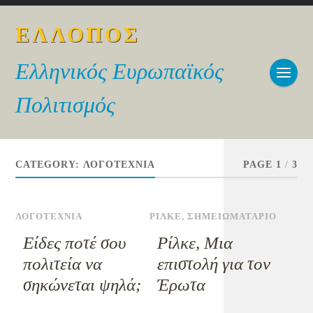
ΕΛΛΟΠΟΣ
Ελληνικός Ευρωπαϊκός
Πολιτισμός
CATEGORY:
ΛΟΓΟΤΕΧΝΙΑ
PAGE 1
/
3
ΛΟΓΟΤΕΧΝΙΑ
ΡΙΛΚΕ
,
ΣΗΜΕΙΩΜΑΤΑΡΙΟ
Eίδες ποτέ σου
Ρίλκε, Μια
πολιτεία να
επιστολή για τον
σηκώνεται ψηλά;
Έρωτα