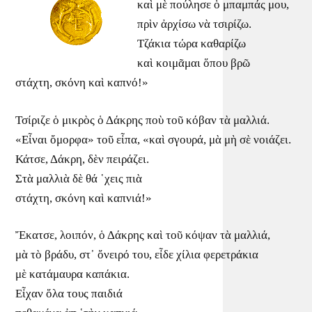
καὶ μὲ πούλησε ὁ μπαμπάς μου,
πρὶν ἀρχίσω νὰ τσιρίζω.
Τζάκια τώρα καθαρίζω
καὶ κοιμᾶμαι ὅπου βρῶ
στάχτη, σκόνη καὶ καπνό!»
Τσίριζε ὁ μικρὸς ὁ Δάκρης ποὺ τοῦ κόβαν τὰ μαλλιά.
«Εἶναι ὄμορφα» τοῦ εἶπα, «καὶ σγουρά, μὰ μὴ σὲ νοιάζει.
Κάτσε, Δάκρη, δὲν πειράζει.
Στὰ μαλλιὰ δὲ θά ῾χεις πιὰ
στάχτη, σκόνη καὶ καπνιά!»
Ἔκατσε, λοιπόν, ὁ Δάκρης καὶ τοῦ κόψαν τὰ μαλλιά,
μὰ τὸ βράδυ, στ᾿ ὄνειρό του, εἶδε χίλια φερετράκια
μὲ κατάμαυρα καπάκια.
Εἶχαν ὅλα τους παιδιά