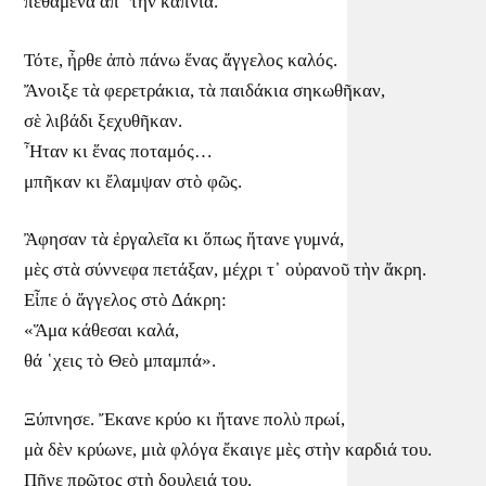
πεθαμένα ἀπ ῾τὴν καπνιά.
Τότε, ἦρθε ἀπὸ πάνω ἕνας ἄγγελος καλός.
Ἄνοιξε τὰ φερετράκια, τὰ παιδάκια σηκωθῆκαν,
σὲ λιβάδι ξεχυθῆκαν.
Ἦταν κι ἕνας ποταμός…
μπῆκαν κι ἔλαμψαν στὸ φῶς.
Ἂφησαν τὰ ἐργαλεῖα κι ὅπως ἤτανε γυμνά,
μὲς στὰ σύννεφα πετάξαν, μέχρι τ᾿ οὐρανοῦ τὴν ἄκρη.
Εἶπε ὁ ἄγγελος στὸ Δάκρη:
«Ἅμα κάθεσαι καλά,
θά ῾χεις τὸ Θεὸ μπαμπά».
Ξύπνησε. Ἔκανε κρύο κι ἤτανε πολὺ πρωί,
μὰ δὲν κρύωνε, μιὰ φλόγα ἔκαιγε μὲς στὴν καρδιά του.
Πῆγε πρῶτος στὴ δουλειά του.