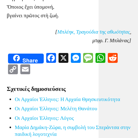
Ὅποιος ἔχει ὑπομονή,
βγαίνει πρῶτος στὴ ζωή.
[
Μπλέηκ, Τραγούδια της αθωότητας
,
μτφρ. Γ. Μπλάνας]
Facebook
X
Messenger
Message
WhatsA
Redd
Share
Copy
Email
Link
Σχετικές δημοσιεύσεις
Οι Αρχαίοι Έλληνες: Η Αρχαία Θρησκευτικότητα
Οι Αρχαίοι Έλληνες: Μελέτη Θανάτου
Οι Αρχαίοι Έλληνες: Λόγος
Μαρία Δημάκη-Ζώρα, η συμβολή του Σπεράντσα στην
παιδική λογοτεχνία