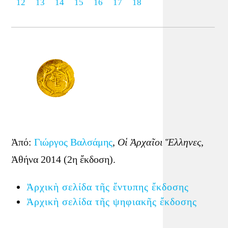
12
13
14
15
16
17
18
Ἀπό:
Γιώργος Βαλσάμης
,
Οἱ Ἀρχαῖοι Ἕλληνες
,
Ἀθήνα 2014 (2η ἔκδοση).
Ἀρχικὴ σελίδα τῆς ἔντυπης ἔκδοσης
Ἀρχικὴ σελίδα τῆς ψηφιακῆς ἔκδοσης