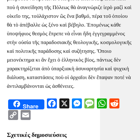
ποὺ ἡ συνείδηση τῆς Πόλεως θὰ ἀναγνώριζε ἱερὸ μαζὶ καὶ
οἰκεῖο της, τοὐλάχιστον ὣς ἕνα βαθμό, πέρα τοῦ ὁποίου
θὰ τὸ ἀπέβαλλε ὡς ξένο καὶ βέβηλο. Ἑπομένως κάθε
ὑποψήφιος θεσμὸς ἔπρεπε νὰ εἶναι ἤδη ἐγγεγραμμένος
στὴν οὐσία τῆς παραδοσιακῆς θεολογικῆς, κοσμολογικῆς
καὶ πολιτικῆς παράδοσης καὶ συζήτησης. Ὅποιο
μειονέκτημα κι ἂν ἔχει ὁ ἑλληνικὸς βίος, πάντως δὲν
χαρακτηρίζεται ἀπὸ ὑπαρξιακὴ ἀσυναρτησία καὶ ψυχικὴ
διάλυση, καταστάσεις ποὺ οἱ ἀρχαῖοι δὲν ἔπαψαν ποτέ νὰ
ἀντιλαμβάνονται ὡς ἀσθένειες.
Facebook
X
Messenger
Message
WhatsA
Redd
Share
Copy
Email
Link
Σχετικές δημοσιεύσεις