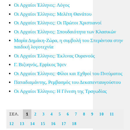
Οι Αρχαίοι Έλληνες: Λόγος
Οι Αρχαίοι Έλληνες: Μελέτη Θανάτου
Οι Αρχαίοι Έλληνες: Οι Πρώτοι Χριστιανοί
Οι Αρχαίοι Έλληνες: Σπουδαιότητα των Κλασικών
Μαρία Δημάκη-Ζώρα, η συμβολή του Σπεράντσα στην
παιδική λογοτεχνία
Οι Αρχαίοι Έλληνες: Έκλινας Ουρανούς
Γ. Βιζυηνός, Ερρίκος Ίψεν
Οι Αρχαίοι Έλληνες: Φίλοι και Εχθροί του Πνεύματος
Παπαδιαμάντης, Ρεμβασμός του Δεκαπενταυγούστου
Οι Αρχαίοι Έλληνες: Η Γένεση της Τραγωδίας
ΣΕΛ.
1
2
3
4
5
6
7
8
9
10
11
12
13
14
15
16
17
18