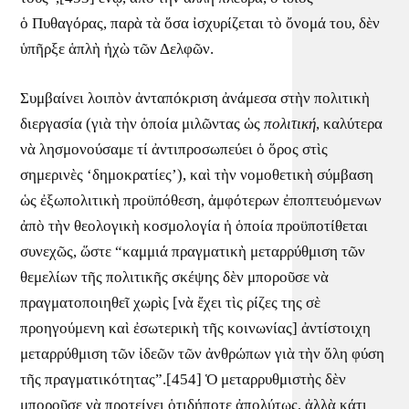
ὁ Πυθαγόρας, παρὰ τὰ ὅσα ἰσχυρίζεται τὸ ὄνομά του, δὲν
ὑπῆρξε ἁπλὴ ἠχὼ τῶν Δελφῶν.
Συμβαίνει λοιπὸν ἀνταπόκριση ἀνάμεσα στὴν πολιτικὴ
διεργασία (γιὰ τὴν ὁποία μιλῶντας ὡς
πολιτική
, καλύτερα
νὰ λησμονούσαμε τί ἀντιπροσωπεύει ὁ ὅρος στὶς
σημερινὲς ‘δημοκρατίες’), καὶ τὴν νομοθετικὴ σύμβαση
ὡς ἐξωπολιτικὴ προϋπόθεση, ἀμφότερων ἐποπτευόμενων
ἀπὸ τὴν θεολογικὴ κοσμολογία ἡ ὁποία προϋποτίθεται
συνεχῶς, ὥστε “καμμιά πραγματικὴ μεταρρύθμιση τῶν
θεμελίων τῆς πολιτικῆς σκέψης δὲν μποροῦσε νὰ
πραγματοποιηθεῖ χωρὶς [νὰ ἔχει τὶς ρίζες της σὲ
προηγούμενη καὶ ἐσωτερικὴ τῆς κοινωνίας] ἀντίστοιχη
μεταρρύθμιση τῶν ἰδεῶν τῶν ἀνθρώπων γιὰ τὴν ὅλη φύση
τῆς πραγματικότητας”.[454] Ὁ μεταρρυθμιστὴς δὲν
μποροῦσε νὰ προτείνει ὁτιδήποτε ἀπολύτως, ἀλλὰ κάτι