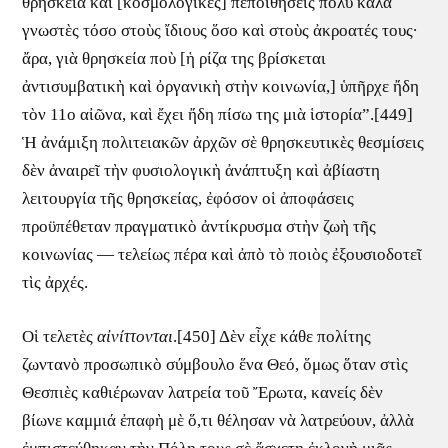
θρησκεία καὶ [κοσμολογικὲς] πεποιθήσεις πολὺ καλὰ
γνωστὲς τόσο στοὺς ἴδιους ὅσο καὶ στοὺς ἀκροατές τους·
ἄρα, γιὰ θρησκεία ποὺ [ἡ ρίζα της βρίσκεται
ἀντισυμβατικὴ καὶ ὀργανικὴ στὴν κοινωνία,] ὑπῆρχε ἤδη
τὸν 11ο αἰῶνα, καὶ ἔχει ἤδη πίσω της μιὰ ἱστορία”.[449]
Ἡ ἀνάμιξη πολιτειακῶν ἀρχῶν σὲ θρησκευτικὲς θεσμίσεις
δὲν ἀναιρεῖ τὴν φυσιολογικὴ ἀνάπτυξη καὶ ἀβίαστη
λειτουργία τῆς θρησκείας, ἐφόσον οἱ ἀποφάσεις
προϋπέθεταν πραγματικὸ ἀντίκρυσμα στὴν ζωὴ τῆς
κοινωνίας — τελείως πέρα καὶ ἀπὸ τὸ ποιὸς ἐξουσιοδοτεῖ
τὶς ἀρχές.
Οἱ τελετὲς
αἰνίττονται
.[450] Δὲν εἶχε κάθε πολίτης
ζωντανὸ προσωπικὸ σύμβουλο ἕνα Θεό, ὅμως ὅταν στὶς
Θεσπιὲς καθιέρωναν λατρεία τοῦ Ἔρωτα, κανείς δὲν
βίωνε καμμιά ἐπαφὴ μὲ ὅ,τι θέλησαν νὰ λατρεύουν, ἀλλὰ