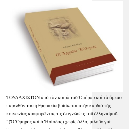
ΤΟΥΛΑΧΙΣΤΟΝ ἀπὸ τὸν καιρὸ τοῦ Ὁμήρου καὶ τὸ ἄμεσο
παρελθόν του ἡ θρησκεία βρίσκεται στὴν καρδιὰ τῆς
κοινωνίας κυοφορῶντας τὶς ἐπιγνώσεις τοῦ ἑλληνισμοῦ.
“(Ὁ Ὅμηρος καὶ ὁ Ἡσίοδος) χωρὶς ἄλλο, μιλοῦν γιὰ