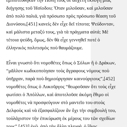
ἐμπιστεύθηκαν τὴν Πόλη τους σὲ ἄσχετη ἐκλογὴ μιᾶς
διήγησης τοῦ Ἡσίοδου; Ὅταν μιλοῦσαν, καὶ μιλοῦσαν
ἀπὸ πολὺ παλιά, γιὰ πρόσωπο πρὸς πρόσωπο θέαση τοῦ
Διονύσου,[451] κανείς δὲν εἶχε δεῖ τίποτα; Ψεύδονταν,
καὶ μάλιστα μεταξύ τους, γιὰ τὰ πράγματα αὐτά; Μὲ
τέτοια ψεύδη, ὅμως, δὲν θὰ εἶχε γεννηθεῖ ποτέ ὁ
ἑλληνικὸς πολιτισμὸς ποὺ θαυμάζουμε.
Εἶναι γνωστὸ ὅτι νομοθέτες ὅπως ὁ Σόλων ἢ ὁ Δράκων,
“μᾶλλον κωδικοποίησαν τοὺς ἄγραφους νόμους ποὺ
ὑπῆρχαν, παρὰ ποὺ δημιούργησαν καινούργιους”,[452]
νομοθέτες ὅπως ὁ Λυκοῦργος “θεωροῦσαν ὅτι τοὺς εἶχε
φωτίσει ὁ Ἀπόλλων, καὶ ἀποτελοῦσε ἀκόμη ἔθιμο οἱ
νομοθέτες νὰ προσφεύγουν στὸ μαντεῖο του στοὺς
Δελφοὺς καὶ νὰ ἐξασφαλίζουν ἂν ὄχι τὴν συμβουλή του,
τοὐλάχιστον τὴν ἐπικύρωση ἐκ μέρους του τῶν σχεδίων
τους”,[453] ἐνῷ, ἀπὸ τὴν ἄλλη πλευρά, ὁ ἴδιος