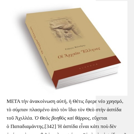
ΜΕΤΑ τὴν ἀνακοίνωση αὐτή, ἡ Θέτις ἔφερε νέο χρησμό,
τὸ σύμπαν πλασμένο ἀπὸ τὸν ἴδιο τὸν Θεὸ στὴν ἀσπίδα
τοῦ Ἀχιλλέα.
Ὁ Θεὸς βοηθὸς καὶ θάρρος
, εὔχεται
ὁ Παπαδιαμάντης.[342] Ἡ ἀσπίδα εἶναι κάτι ποὺ δὲν