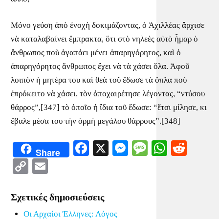
Μόνο γεύση ἀπὸ ἐνοχὴ δοκιμάζοντας, ὁ Ἀχιλλέας ἄρχισε
νὰ καταλαβαίνει ἔμπρακτα, ὅτι στὸ νηλεὲς αὐτὸ ἦμαρ ὁ
ἄνθρωπος ποὺ ἀγαπάει μένει ἀπαρηγόρητος, καὶ ὁ
ἀπαρηγόρητος ἄνθρωπος ἔχει νὰ τὰ χάσει ὅλα. Ἀφοῦ
λοιπὸν ἡ μητέρα του καὶ θεὰ τοῦ ἔδωσε τὰ ὅπλα ποὺ
ἐπρόκειτο νὰ χάσει, τὸν ἀποχαιρέτησε λέγοντας, “ντύσου
θάρρος”,[347] τὸ ὁποῖο ἡ ἴδια τοῦ ἔδωσε: “ἔτσι μίλησε, κι
ἔβαλε μέσα του τὴν ὁρμὴ μεγάλου θάρρους”.[348]
Facebook
X
Messenger
Message
WhatsA
Redd
Share
Copy
Email
Link
Σχετικές δημοσιεύσεις
Οι Αρχαίοι Έλληνες: Λόγος