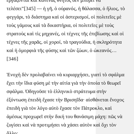
ἐργάζονται καὶ κανένας θνητὸς δὲν μπορεῖ νὰ
τελέσει”[345] — ἡ γῆ, ὁ οὐρανός, ἡ θάλασσα, ὁ ἥλιος, τὸ
φεγγάρι, τὸ διάστημα καὶ οἱ ἀστερισμοί, οἱ πολιτεῖες μὲ
τοὺς γάμους καὶ τὰ δικαστήρια, οἱ πολιτεῖες μὲ τοὺς
στρατοὺς καὶ τὶς μηχανές, οἱ τέχνες τῆς ἐπιβίωσης καὶ οἱ
τέχνες τῆς χαρᾶς, οἱ χοροί, τὰ τραγούδια, ἡ σκληρότητα
καὶ ἡ ὀμορφιὰ τῆς φύσης καὶ τῶν ζώων, ὁ ὠκεανός…
[346]
Ἐνοχὴ δὲν προλαβαίνει νὰ κυριαρχήσει, γιατὶ τὸ σφάλμα
ἔχει τὴν ἴδια φύση μὲ τὴν αἰτία γιὰ τὴν ὁποία τὸ θεωρεῖ
σφάλμα. Ὁδηγοῦσε τὸ ἑλληνικὸ στράτευμα στὴν
ἐξόντωση ἐπειδὴ ἔχασε τὴν Βρισηΐδα· αἰσθάνεται ἔνοχος
ἐπειδὴ γιὰ τὸν λόγο αὐτὸ ἔχασε τὸν Πάτροκλο, καὶ
ἀμέσως προχωρεῖ στὴν δική του θανάσιμη μάχη: πῶς νὰ
ζυγίσει καὶ νὰ προτιμήσει νὰ χάσει αὐτὸν καὶ ὄχι τὸν
ἄλλο;