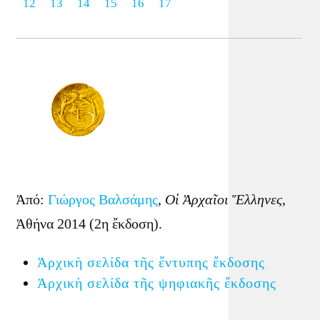
12
13
14
15
16
17
Ἀπό:
Γιώργος Βαλσάμης
,
Οἱ Ἀρχαῖοι Ἕλληνες
,
Ἀθήνα 2014 (2η ἔκδοση).
Ἀρχικὴ σελίδα τῆς ἔντυπης ἔκδοσης
Ἀρχικὴ σελίδα τῆς ψηφιακῆς ἔκδοσης