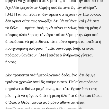
ἀφήνει νὰ χτυπηθεῖ ὁ πολεμιστής, κι “ἀπὸ τὴν ἀσπίδα τοῦ
Ἀχιλλέα ξεχυνόταν λάμψη ποὺ ἔφτανε ὣς τὸν αἰθέρα”.
[343] Γιὰ νὰ πεθάνει, δὲν ἀρκεῖ ὅτι ἔχασε τὸν Πάτροκλο,
δὲν ἀρκεῖ οὔτε πὼς γνωρίζει ὅτι θὰ πεθάνει καὶ μάλιστα
τὸ θέλει — πρέπει ἀκόμη νὰ φύγει τελείως ἀπὸ τὴ μέση ὁ
κόσμος ὁλόκληρος: τὴν ὥρα τοῦ πολέμου, τὴν ὥρα ποὺ
ἀποφάσισε νὰ μὴ πεθάνει, τότε μόνο πραγματοποιεῖται ἡ
προηγούμενη ἀπόφαση “μιᾶς σύντομης ζωῆς κι ἑνὸς
πρόωρου θανάτου”,[344] ὁπότε ὁ ἄνθρωπος γίνεται
ἥρωας.
Δὲν πρόκειται γιὰ ἡμερολογιακὸ δεδομένο, ὅτι ἔφυγε
τριάντα χρονῶν ἀντὶ ἂς ποῦμε ἑκατό. Πεθαίνω πρόωρα
σημαίνει πεθαίνω μαχόμενος, καὶ τότε ἔχουν ἔρθει στὴ
μέση γιὰ νὰ φύγουν ἀπὸ τὴ μέση ὅλα “τὰ ὅπλα ποὺ ἔδωσε
ὁ ἴδιος ὁ Θεός, τέτοια ποὺ μόνο ἀθάνατοι Θεοὶ