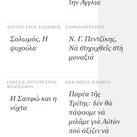
την Αγγλία
ΛΟΓΟΤΕΧΝΙΑ
,
ΣΟΛΩΜΟΣ
ΣΗΜΕΙΩΜΑΤΑΡΙΟ
Σολωμός, Η
Ν. Γ. Πεντζίκης,
ψυχούλα
Νὰ στηριχθεῖς στὴ
μοναξιά
ΓΛΩΣΣΑ
,
ΛΟΓΟΤΕΧΝΙΑ
,
ΕΚΚΛΗΣΙΑ
,
ΠΑΙΔΕΙΑ
ΦΙΛΟΣΟΦΙΑ
Παρέα τῆς
Η Σαπφώ και η
Τρίτης: δὲν θὰ
νύχτα
πάψουμε νὰ
μιλᾶμε γιὰ Αὐτὸν
ποὺ ἀξίζει νὰ