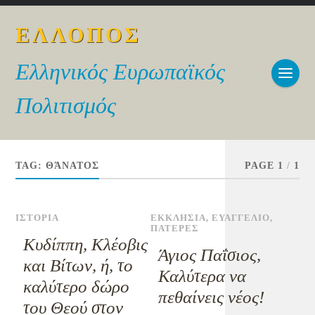
ΕΛΛΟΠΟΣ
Ελληνικός Ευρωπαϊκός
Πολιτισμός
TAG:
ΘΆΝΑΤΟΣ
PAGE 1
/
1
ΙΣΤΟΡΙΑ
ΕΚΚΛΗΣΙΑ
,
ΕΥΑΓΓΕΛΙΟ
,
ΠΑΤΕΡΕΣ
Κυδίππη, Κλέοβις
Άγιος Παΐσιος,
και Βίτων, ή, το
Καλύτερα να
καλύτερο δώρο
πεθαίνεις νέος!
του Θεού στον