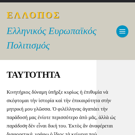
ΕΛΛΟΠΟΣ
Ελληνικός Ευρωπαϊκός
Πολιτισμός
ΤΑΥΤΟΤΗΤΑ
Κινητήριος δύναμη ὑπῆρξε κυρίως ἡ ἐπιθυμία νὰ
σκέφτομαι τὴν ἱστορία καὶ τὴν ἐπικαιρότητα στὴν
μητρική μου γλῶσσα. Ὁ φιλέλληνας ἀγαπάει τὴν
παράδοσή μας ἐνίοτε περισσότερο ἀπὸ μᾶς, ἀλλὰ
ὡς
παράδοση
δὲν εἶναι δική του. Ἐκτὸς ἂν ἀναφέρεται
διαφορετικά, γράφω ὁ ἴδιος τὰ κείμενα ποὺ