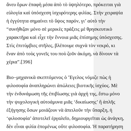
ἄνευ ὅρων ἐπαφὴ μέσα ἀπὸ τὸ ὑψηλότερο, πρόκειται γιὰ
εὐλογία καὶ ὑπόσχεση ἰσχυρότερης φιλίας. Στὴν χειραψία
ἡ ἐγγύτητα σημαίνει τὸ ὕψος παρόν, γι’ αὐτὸ τὴν
“συνήθιζαν μόνο σὲ μερικὲς πράξεις μὲ θρησκευτικὸ
χαρακτῆρα καὶ εἶχε τὴν ἔννοια μιᾶς ἐπίσημης ὑπόσχεσης.
Στὶς ἐπιτύμβιες στῆλες, βλέπουμε συχνὰ τὸν νεκρό, κι
ἕναν ἀπὸ τοὺς γονεῖς του ποὺ ζοῦν ἀκόμη, νὰ δίνουν τὰ
χέρια”.[396]
Βιο–μηχανικὰ σκεπτόμενος ὁ Ἕγελος νόμιζε πὼς ἡ
φιλοσοφία ἀναπληρώνει ἀπώλειες βιοτικῆς ἰσχύος. Μὲ
τὴν ἐνδυνάμωση τῆς ἐπιβίωσης γιὰ ἀρχή της, ἔστω μόνο
τὴν ψυχολογικὴ αὐτοάμυνα μιᾶς ‘δικαίωσης’ ἢ ἁπλῆς
ἐξήγησης ὅσων μοιάζουν νὰ ἀπειλοῦν τὴν ὕπαρξη, ἡ
‘φιλοσοφία’ ἀποτελεῖ ἐργαλεῖο, δημιουργεῖται ὡς ἀνάγκη,
δὲν εἶναι φιλία ἑπομένως οὔτε φιλοσοφία. Ἡ παρατήρηση