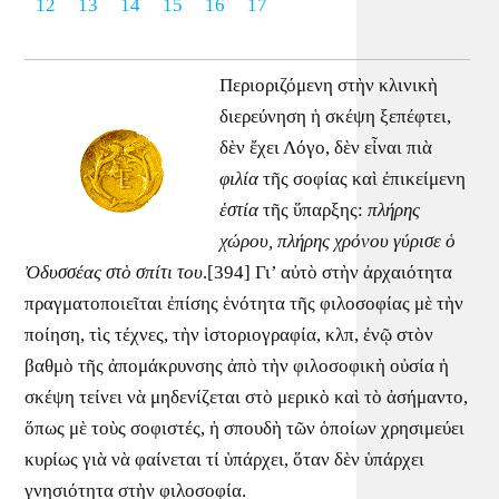
12
13
14
15
16
17
Περιοριζόμενη στὴν κλινικὴ
διερεύνηση ἡ σκέψη ξεπέφτει,
δὲν ἔχει Λόγο, δὲν εἶναι πιὰ
φιλία
τῆς σοφίας καὶ ἐπικείμενη
ἑστία
τῆς ὕπαρξης:
πλήρης
χώρου, πλήρης χρόνου γύρισε ὁ
Ὀδυσσέας στὸ σπίτι του
.[394] Γι’ αὐτὸ στὴν ἀρχαιότητα
πραγματοποιεῖται ἐπίσης ἑνότητα τῆς φιλοσοφίας μὲ τὴν
ποίηση, τὶς τέχνες, τὴν ἱστοριογραφία, κλπ, ἐνῷ στὸν
βαθμὸ τῆς ἀπομάκρυνσης ἀπὸ τὴν φιλοσοφικὴ οὐσία ἡ
σκέψη τείνει νὰ μηδενίζεται στὸ μερικὸ καὶ τὸ ἀσήμαντο,
ὅπως μὲ τοὺς σοφιστές, ἡ σπουδὴ τῶν ὁποίων χρησιμεύει
κυρίως γιὰ νὰ φαίνεται τί ὑπάρχει, ὅταν δὲν ὑπάρχει
γνησιότητα στὴν φιλοσοφία.