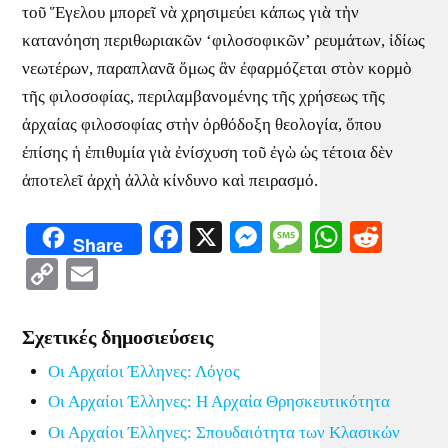
τοῦ Ἕγελου μπορεῖ νὰ χρησιμεύει κάπως γιὰ τὴν
κατανόηση περιθωριακῶν ‘φιλοσοφικῶν’ ρευμάτων, ἰδίως
νεωτέρων, παραπλανᾶ ὅμως ἂν ἐφαρμόζεται στὸν κορμὸ
τῆς φιλοσοφίας, περιλαμβανομένης τῆς χρήσεως τῆς
ἀρχαίας φιλοσοφίας στὴν ὀρθόδοξη θεολογία, ὅπου
ἐπίσης ἡ ἐπιθυμία γιὰ ἐνίσχυση τοῦ ἐγὼ ὡς τέτοια δὲν
ἀποτελεῖ ἀρχὴ ἀλλὰ κίνδυνο καὶ πειρασμό.
Facebook
X
Messenger
Message
WhatsA
Redd
Share
Copy
Email
Link
Σχετικές δημοσιεύσεις
Οι Αρχαίοι Έλληνες: Λόγος
Οι Αρχαίοι Έλληνες: Η Αρχαία Θρησκευτικότητα
Οι Αρχαίοι Έλληνες: Σπουδαιότητα των Κλασικών