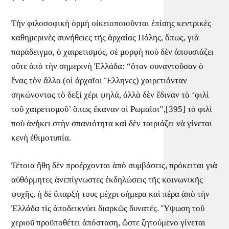
Τὴν φιλοσοφικὴ ὁρμὴ οἰκειοποιοῦνται ἐπίσης κεντρικὲς
καθημερινὲς συνήθειες τῆς ἀρχαίας Πόλης, ὅπως, γιὰ
παράδειγμα, ὁ χαιρετισμός, σὲ μορφὴ ποὺ δὲν ἀπουσιάζει
οὔτε ἀπὸ τὴν σημερινὴ Ἑλλάδα: “ὅταν συναντοῦσαν ὁ
ἕνας τὸν ἄλλο (οἱ ἀρχαῖοι Ἕλληνες) χαιρετιόνταν
σηκώνοντας τὸ δεξὶ χέρι ψηλά, ἀλλὰ δὲν ἔδιναν τὸ ‘φιλὶ
τοῦ χαιρετισμοῦ’ ὅπως ἔκαναν οἱ Ρωμαῖοι”,[395] τὸ φιλὶ
ποὺ ἀνήκει στὴν σπανιότητα καὶ δὲν ταιριάζει νὰ γίνεται
κενὴ ἐθιμοτυπία.
Τέτοια ἤθη δὲν προέρχονται ἀπὸ συμβάσεις, πρόκειται γιὰ
αὐθόρμητες ἀνεπίγνωστες ἐκδηλώσεις τῆς κοινωνικῆς
ψυχῆς, ἡ δὲ ὕπαρξή τους μέχρι σήμερα καὶ πέρα ἀπὸ τὴν
Ἑλλάδα τὶς ἀποδεικνύει διαρκῶς δυνατές. Ὕψωση τοῦ
χεριοῦ προϋποθέτει ἀπόσταση, ὥστε ζητούμενο γίνεται