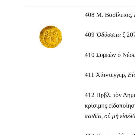
408 Μ. Βασίλειος,
409
Ὀδύσσεια
ζ 20
410 Συμεὼν ὁ Νέο
411 Χάιντεγγερ,
Εἰ
412 Πρβλ. τὸν Δημό
κρίσιμης εἰδοποίησ
παιδία, οὐ μὴ εἰσέλ