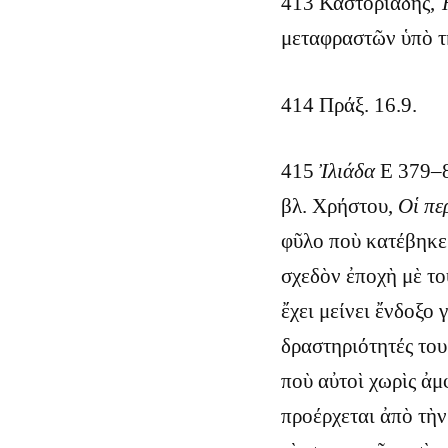
413 Καστοριάδης,
μεταφραστῶν ὑπὸ τ
414 Πράξ. 16.9.
415
Ἰλιάδα
Ε 379–8
βλ. Χρήστου,
Οἱ πε
φῦλο ποὺ κατέβηκε 
σχεδὸν ἐποχὴ μὲ το
ἔχει μείνει ἔνδοξο 
δραστηριότητές του
ποὺ αὐτοὶ χωρὶς ἀμ
προέρχεται ἀπὸ τὴν