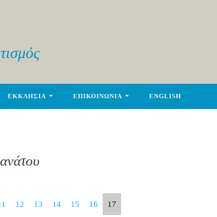
τισμός
ΕΚΚΛΗΣΙΑ
ΕΠΙΚΟΙΝΩΝΙΑ
ENGLISH
Θανάτου
11
12
13
14
15
16
17