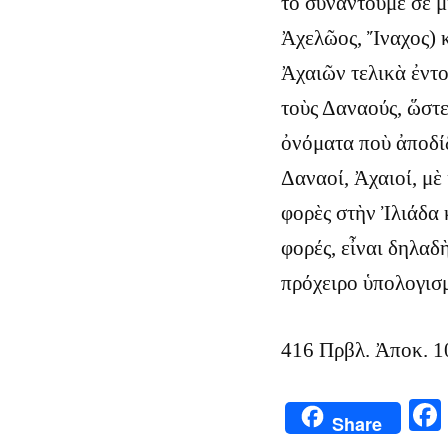
τὸ συναντοῦμε σὲ μ
Ἀχελῶος, Ἴναχος) κ
Ἀχαιῶν τελικὰ ἐντ
τοὺς Δαναούς, ὥστε
ὀνόματα ποὺ ἀποδί
Δαναοί, Ἀχαιοί, μὲ
φορὲς στὴν Ἰλιάδα 
φορές, εἶναι δηλαδ
πρόχειρο ὑπολογισμ
416 Πρβλ. Ἀποκ. 1
Share