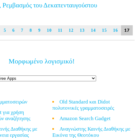
, Ρεμβασμός του Δεκαπενταυγούστου
17
5
6
7
8
9
10
11
12
13
14
15
16
Μορφωμένο λογισμικό!
αμματοσειρών
Old Standard και Didot
πολυτονικές γραμματοσειρές
t για χρήση
ών αναζήτησης
Amazon Search Gadget
ινής Διαθήκης με
Αναγνώστης Καινής Διαθήκης με
νεια εργασίας
Εικόνα της Θεοτόκου