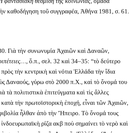
Ἡ
φαντασιακὴ θέσμιση τῆς
κοινωνίας
, ὁμάδα
ὴν καθοδήγηση τοῦ συγγραφέα, Ἀθήνα 1981, σ. 61.
0. Γιὰ τὴν συνωνυμία Ἀχαιῶν καὶ Δαναῶν,
ριπέτειες…
, ὅ.π., σελ. 32 καὶ 34–35: “τὸ δεύτερο
πρὸς τὴν κεντρικὴ καὶ νότια Ἑλλάδα τὴν ἴδια
ὺς Δαναούς, γύρω στὸ 2000 π.Χ., καὶ τὸ ὄνομά του
γιὰ τὰ πολιτιστικὰ ἐπιτεύγματα καὶ τὶς ἄλλες
 κατὰ τὴν πρωτοϊστορικὴ ἐποχή, εἶναι τῶν Ἀχαιῶν,
φιβολία ἦλθαν ἀπὸ τὴν Ἤπειρο. Τὸ ὄνομά τους
 ἰνδοευρωπαϊκὴ ρίζα ακβ ποὺ σημαίνει τὸ νερὸ καὶ