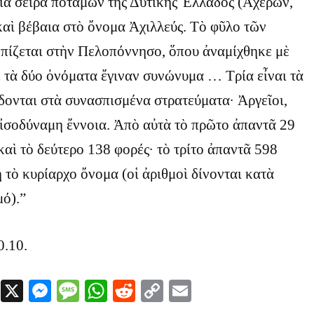
ιὰ σειρὰ ποταμῶν τῆς Δυτικῆς Ἑλλάδος (Ἀχέρων,
αὶ βέβαια στὸ ὄνομα Ἀχιλλεύς. Τὸ φῦλο τῶν
οπίζεται στὴν Πελοπόννησο, ὅπου ἀναμίχθηκε μὲ
 τὰ δύο ὀνόματα ἔγιναν συνώνυμα … Τρία εἶναι τὰ
δονται στὰ συνασπισμένα στρατεύματα· Ἀργεῖοι,
 ἰσοδύναμη ἔννοια. Ἀπὸ αὐτὰ τὸ πρῶτο ἀπαντᾶ 29
καὶ τὸ δεύτερο 138 φορές· τὸ τρίτο ἀπαντᾶ 598
ὴ τὸ κυρίαρχο ὄνομα (οἱ ἀριθμοὶ δίνονται κατὰ
ό).”
0.10.
Facebook
X
Messenger
Message
WhatsApp
Reddit
Copy
Email
Link