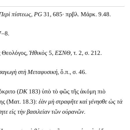
Περὶ πίστεως,
PG
31, 685· πρβλ. Μάρκ. 9.48.
7–8.
ς Θεολόγος,
Ἠθικὸς
5,
ΕΣΝΘ
, τ. 2, σ. 212.
σαγωγὴ στὴ
Μεταφυσική
, ὅ.π., σ. 46.
κριτο (
DK
183) ὑπὸ τὸ φῶς τῆς ἀκόμη πιὸ
ης (Ματ. 18.3):
ἐὰν μὴ στραφῆτε καὶ γένησθε ὡς τὰ
θητε εἰς τὴν βασιλείαν τῶν οὐρανῶν
.