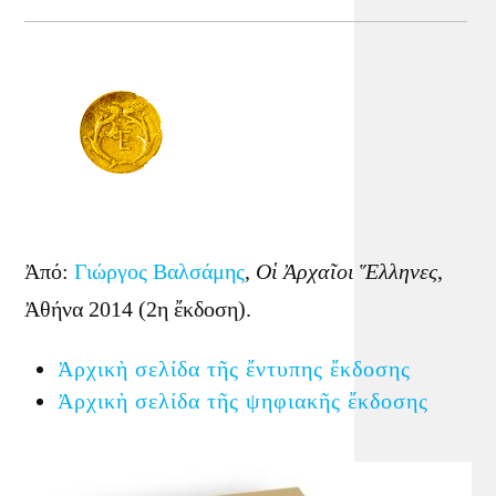
Ἀπό:
Γιώργος Βαλσάμης
,
Οἱ Ἀρχαῖοι Ἕλληνες
,
Ἀθήνα 2014 (2η ἔκδοση).
Ἀρχικὴ σελίδα τῆς ἔντυπης ἔκδοσης
Ἀρχικὴ σελίδα τῆς ψηφιακῆς ἔκδοσης