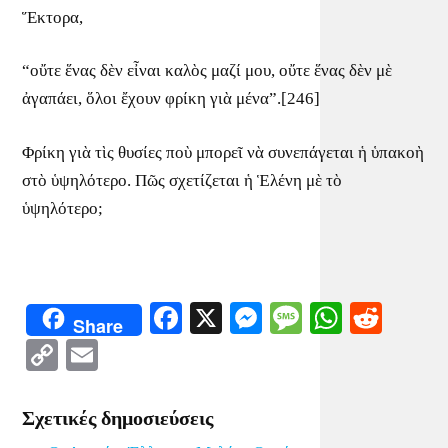
Ἕκτορα,
“οὔτε ἕνας δὲν εἶναι καλὸς μαζί μου, οὔτε ἕνας δὲν μὲ
ἀγαπάει, ὅλοι ἔχουν φρίκη γιὰ μένα”.[246]
Φρίκη γιὰ τὶς θυσίες ποὺ μπορεῖ νὰ συνεπάγεται ἡ ὑπακοὴ
στὸ ὑψηλότερο. Πῶς σχετίζεται ἡ Ἑλένη μὲ τὸ
ὑψηλότερο;
Facebook
X
Messenger
Message
WhatsA
Redd
Share
Copy
Email
Link
Σχετικές δημοσιεύσεις