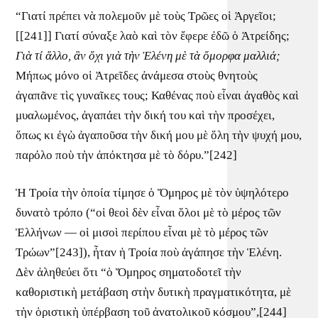
“Γιατί πρέπει νὰ πολεμοῦν μὲ τοὺς Τρῶες οἱ Ἀργεῖοι;
[[241]] Γιατί σύναξε λαὸ καὶ τὸν ἔφερε ἐδῶ ὁ Ἀτρείδης;
Γιὰ τί ἄλλο, ἂν ὄχι γιὰ τὴν Ἑλένη μὲ τὰ ὄμορφα μαλλιά;
Μήπως μόνο οἱ Ἀτρεῖδες ἀνάμεσα στοὺς θνητοὺς
ἀγαπᾶνε τὶς γυναῖκες τους; Καθένας ποὺ εἶναι ἀγαθὸς καὶ
μυαλωμένος, ἀγαπάει τὴν δική του καὶ τὴν προσέχει,
ὅπως κι ἐγὼ ἀγαποῦσα τὴν δική μου μὲ ὅλη τὴν ψυχή μου,
παρόλο ποὺ τὴν ἀπόκτησα μὲ τὸ δόρυ.”[242]
Ἡ Τροία τὴν ὁποία τίμησε ὁ Ὅμηρος μὲ τὸν ὑψηλότερο
δυνατὸ τρόπο (“οἱ θεοὶ δὲν εἶναι ὅλοι μὲ τὸ μέρος τῶν
Ἑλλήνων — οἱ μισοὶ περίπου εἶναι μὲ τὸ μέρος τῶν
Τρώων”[243]), ἦταν ἡ Τροία ποὺ ἀγάπησε τὴν Ἑλένη.
Δὲν ἀληθεύει ὅτι “ὁ Ὅμηρος σηματοδοτεῖ τὴν
καθοριστικὴ μετάβαση στὴν δυτικὴ πραγματικότητα, μὲ
τὴν ὁριστικὴ ὑπέρβαση τοῦ ἀνατολικοῦ κόσμου”,[244]