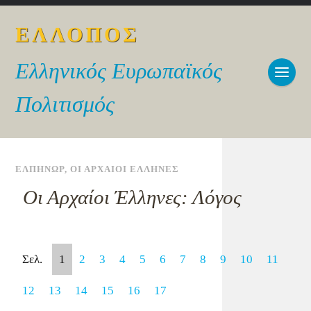
ΕΛΛΟΠΟΣ
Ελληνικός Ευρωπαϊκός
Πολιτισμός
ΕΛΠΗΝΩΡ
,
ΟΙ ΑΡΧΑΙΟΙ ΕΛΛΗΝΕΣ
Οι Αρχαίοι Έλληνες: Λόγος
Σελ.
1
2
3
4
5
6
7
8
9
10
11
12
13
14
15
16
17