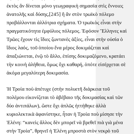
ἐκτὸς ἂν δίνεται μόνο γεωγραφικὴ σημασία στὶς ἔννοιες
ἀνατολῆς καὶ δύσης,[245] ἢ ἂν στὸν τρωϊκὸ πόλεμο
προβάλλονται ἀλλότρια σχήματα. Ὁ τρωϊκὸς εἶναι στὴν
πραγματικότητα ἐμφύλιος πόλεμος. Ἐφόσον Ἕλληνες καὶ
Τρῶες ἔχουν τὶς ἴδιες ζωντανὲς ἀξίες, εἶναι στὴν οὐσία ὁ
ἴδιος λαός, τοῦ ὁποίου ἕνα μέρος δοκιμάζεται καὶ
ἀπαξιώνεται, ἐνῷ τὸ ἄλλο, ἐπίσης δοκιμαζόμενο, κρατάει
τὴν κοινὴ ἀλήθεια, ὅμως ὄχι καθαρή, ὁπότε εἰσέρχεται σὲ
ἀκόμα μεγαλύτερη δοκιμασία.
Ἡ Τροία ποὺ ἀπέτυχε (στὴν πολυετῆ διάρκεια τοῦ
πολέμου εἰκονίζεται τὸ ἀβέβαιο τῆς δοκιμασίας καὶ τῶν
δύο ἀντιπάλων), ὥστε ὄχι ἁπλῶς ἡττήθηκε ἀλλὰ
κυριολεκτικὰ ἀφανίστηκε, ἦταν ἡ Τροία ποὺ μίσησε τὴν
Ἑλένη: “κανεὶς ἄλλος δὲν μπορεῖ νὰ βρεθεῖ πιὰ γιὰ μένα
στὴν Τροία”, θρηνεῖ ἡ Ἑλένη μπροστὰ στὸν νεκρὸ τοῦ