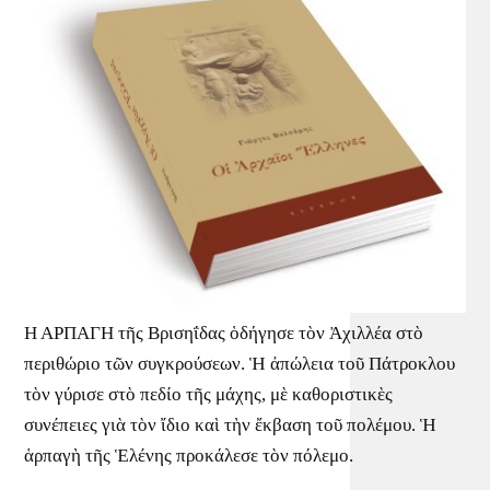
Η ΑΡΠΑΓΗ τῆς Βρισηΐδας ὁδήγησε τὸν Ἀχιλλέα στὸ
περιθώριο τῶν συγκρούσεων. Ἡ ἀπώλεια τοῦ Πάτροκλου
τὸν γύρισε στὸ πεδίο τῆς μάχης, μὲ καθοριστικὲς
συνέπειες γιὰ τὸν ἴδιο καὶ τὴν ἔκβαση τοῦ πολέμου. Ἡ
ἁρπαγὴ τῆς Ἑλένης προκάλεσε τὸν πόλεμο.