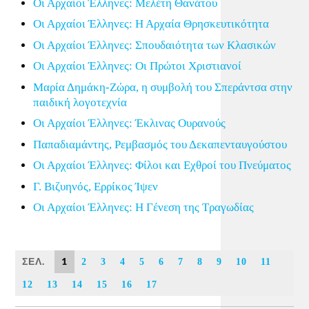
Οι Αρχαίοι Έλληνες: Μελέτη Θανάτου
Οι Αρχαίοι Έλληνες: Η Αρχαία Θρησκευτικότητα
Οι Αρχαίοι Έλληνες: Σπουδαιότητα των Κλασικών
Οι Αρχαίοι Έλληνες: Οι Πρώτοι Χριστιανοί
Μαρία Δημάκη-Ζώρα, η συμβολή του Σπεράντσα στην
παιδική λογοτεχνία
Οι Αρχαίοι Έλληνες: Έκλινας Ουρανούς
Παπαδιαμάντης, Ρεμβασμός του Δεκαπενταυγούστου
Οι Αρχαίοι Έλληνες: Φίλοι και Εχθροί του Πνεύματος
Γ. Βιζυηνός, Ερρίκος Ίψεν
Οι Αρχαίοι Έλληνες: Η Γένεση της Τραγωδίας
ΣΕΛ.
1
2
3
4
5
6
7
8
9
10
11
12
13
14
15
16
17