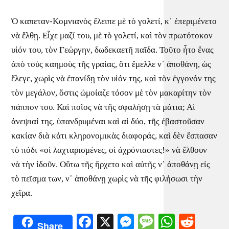
Ὁ καπεταν-Κομνιανὸς ἔλειπε μὲ τὸ γολετί, κ᾿ ἐπεριμένετο
νὰ ἔλθῃ. Εἶχε μαζί του, μὲ τὸ γολετί, καὶ τὸν πρωτότοκον
υἱόν του, τὸν Γεώργην, δωδεκαετῆ παῖδα. Τοῦτο ἦτο ἕνας
ἀπὸ τοὺς καημοὺς τῆς γραίας, ὅτι ἔμελλε ν᾿ ἀποθάνη, ὡς
ἔλεγε, χωρὶς νὰ ἐπανίδῃ τὸν υἱόν της, καὶ τὸν ἐγγονόν της
τὸν μεγάλον, ὅστις ὠμοίαζε τόσον μὲ τὸν μακαρίτην τὸν
πάππον του. Καὶ ποῖος νὰ τῆς σφαλήσῃ τὰ μάτια; Αἱ
ἀνεψιαί της, ὑπανδρυμέναι καὶ αἱ δύο, τῆς ἐβαστοῦσαν
κακίαν διὰ κάτι κληρονομικὰς διαφοράς, καὶ δὲν ἔσπασαν
τὸ πόδι «οἱ λαχταρισμένες, οἱ ἀχρόνιαστες!» νὰ ἔλθουν
νὰ τὴν ἰδοῦν. Οὕτω τῆς ἤρχετο καὶ αὐτῆς ν᾿ ἀποθάνῃ εἰς
τὸ πεῖσμα των, ν᾿ ἀποθάνῃ χωρὶς νὰ τῆς φιλήσωσι τὴν
χεῖρα.
Facebook
X
Messenger
Message
WhatsA
Redd
Share