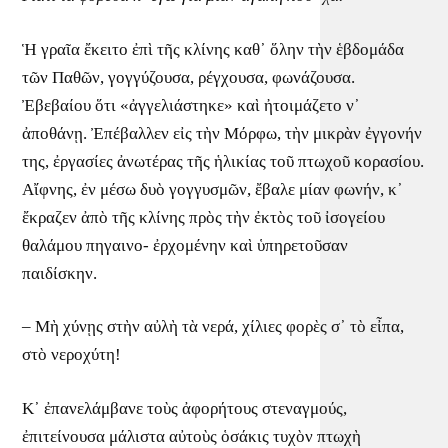
Ἡ γραῖα ἔκειτο ἐπὶ τῆς κλίνης καθ᾿ ὅλην τὴν ἑβδομάδα
τῶν Παθῶν, γογγύζουσα, ρέγχουσα, φωνάζουσα.
Ἐβεβαίου ὅτι «ἀγγελιάστηκε» καὶ ἠτοιμάζετο ν᾿
ἀποθάνῃ. Ἐπέβαλλεν εἰς τὴν Μόρφω, τὴν μικρὰν ἐγγονήν
της, ἐργασίες ἀνωτέρας τῆς ἡλικίας τοῦ πτωχοῦ κορασίου.
Αἴφνης, ἐν μέσω δυὸ γογγυσμῶν, ἔβαλε μίαν φωνήν, κ᾿
ἔκραζεν ἀπὸ τῆς κλίνης πρὸς τὴν ἐκτὸς τοῦ ἰσογείου
θαλάμου πηγαινο- ἐρχομένην καὶ ὑπηρετοῦσαν
παιδίσκην.
– Μὴ χύνῃς στὴν αὐλὴ τὰ νερά, χίλιες φορὲς σ᾿ τὸ εἶπα,
στὸ νεροχύτη!
Κ᾿ ἐπανελάμβανε τοὺς ἀφορήτους στεναγμούς,
ἐπιτείνουσα μάλιστα αὐτοὺς ὁσάκις τυχὸν πτωχὴ