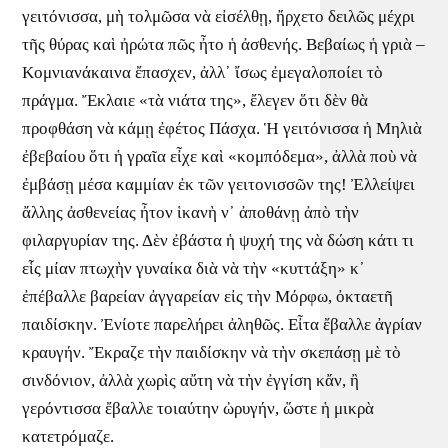
γειτόνισσα, μὴ τολμῶσα νὰ εἰσέλθῃ, ἤρχετο δειλῶς μέχρι
τῆς θύρας καὶ ἠρώτα πῶς ἦτο ἡ ἀσθενής. Βεβαίως ἡ γριὰ –
Κομνιανάκαινα ἔπασχεν, ἀλλ᾿ ἴσως ἐμεγαλοποίει τὸ
πράγμα. Ἔκλαιε «τὰ νιάτα της», ἔλεγεν ὅτι δὲν θὰ
προφθάση νὰ κάμῃ ἐφέτος Πάσχα. Ἡ γειτόνισσα ἡ Μηλιὰ
ἐβεβαίου ὅτι ἡ γραῖα εἶχε καὶ «κομπόδεμα», ἀλλὰ ποὺ νὰ
ἐμβάσῃ μέσα καμμίαν ἐκ τῶν γειτονισσῶν της! Ἐλλείψει
ἄλλης ἀσθενείας ἦτον ἱκανὴ ν᾿ ἀποθάνῃ ἀπὸ τὴν
φιλαργυρίαν της. Δὲν ἐβάστα ἡ ψυχή της νὰ δώση κάτι τι
εἷς μίαν πτωχὴν γυναίκα διὰ νὰ τὴν «κυττάξη» κ᾿
ἐπέβαλλε βαρείαν ἀγγαρείαν εἰς τὴν Μόρφω, ὀκταετῆ
παιδίσκην. Ἐνίοτε παρελήρει ἀληθῶς. Εἶτα ἔβαλλε ἀγρίαν
κραυγήν. Ἔκραζε τὴν παιδίσκην νὰ τὴν σκεπάσῃ μὲ τὸ
σινδόνιον, ἀλλὰ χωρὶς αὔτη νὰ τὴν ἐγγίση κἄν, ἢ
γερόντισσα ἔβαλλε τοιαύτην ὠρυγήν, ὥστε ἡ μικρὰ
κατετρόμαζε.