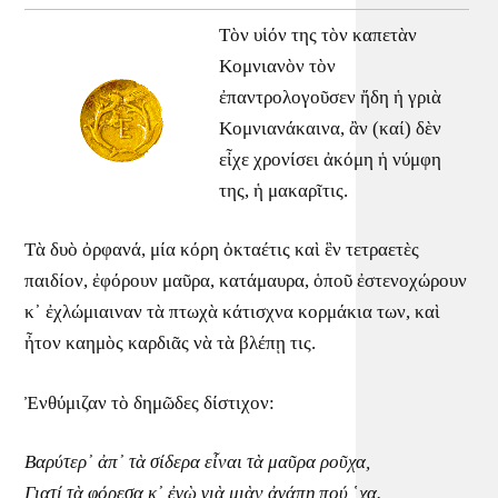
Τὸν υἱόν της τὸν καπετὰν
Κομνιανὸν τὸν
ἐπαντρολογοῦσεν ἤδη ἡ γριὰ
Κομνιανάκαινα, ἂν (καί) δὲν
εἶχε χρονίσει ἀκόμη ἡ νύμφη
της, ἡ μακαρῖτις.
Τὰ δυὸ ὀρφανά, μία κόρη ὀκταέτις καὶ ἓν τετραετὲς
παιδίον, ἐφόρουν μαῦρα, κατάμαυρα, ὁποῦ ἐστενοχώρουν
κ᾿ ἐχλώμιαιναν τὰ πτωχὰ κάτισχνα κορμάκια των, καὶ
ἦτον καημὸς καρδιᾶς νὰ τὰ βλέπῃ τις.
Ἐνθύμιζαν τὸ δημῶδες δίστιχον:
Βαρύτερ᾿ ἀπ᾿ τὰ σίδερα εἶναι τὰ μαῦρα ροῦχα,
Γιατί τὰ φόρεσα κ᾿ ἐγὼ γιὰ μιὰν ἀγάπη πού ῾χα.