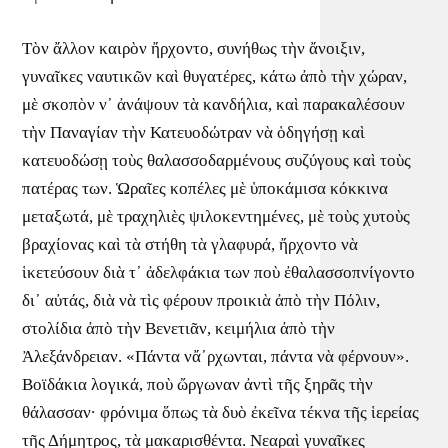
Τὸν ἄλλον καιρὸν ἤρχοντο, συνήθως τὴν ἄνοιξιν,
γυναῖκες ναυτικῶν καὶ θυγατέρες, κάτω ἀπὸ τὴν χώραν,
μὲ σκοπὸν ν᾿ ἀνάψουν τὰ κανδήλια, καὶ παρακαλέσουν
τὴν Παναγίαν τὴν Κατευοδώτραν νὰ ὁδηγήσῃ καὶ
κατευοδώσῃ τοὺς θαλασσοδαρμένους συζύγους καὶ τοὺς
πατέρας των. Ὡραῖες κοπέλες μὲ ὑποκάμισα κόκκινα
μεταξωτά, μὲ τραχηλιὲς ψιλοκεντημένες, μὲ τοὺς χυτοὺς
βραχίονας καὶ τὰ στήθη τὰ γλαφυρά, ἤρχοντο νὰ
ἱκετεύσουν διὰ τ᾿ ἀδελφάκια των ποὺ ἐθαλασσοπνίγοντο
δι᾿ αὐτάς, διὰ νὰ τὶς φέρουν προικιὰ ἀπὸ τὴν Πόλιν,
στολίδια ἀπὸ τὴν Βενετιᾶν, κειμήλια ἀπὸ τὴν
Ἀλεξάνδρειαν. «Πάντα νἄ᾿ρχωνται, πάντα νὰ φέρνουν».
Βοϊδάκια λογικά, ποὺ ὤργωναν ἀντὶ τῆς ξηρᾶς τὴν
θάλασσαν· φρόνιμα ὅπως τὰ δυὸ ἐκεῖνα τέκνα τῆς ἱερείας
τῆς Δήμητρος, τὰ μακαρισθέντα. Νεαραὶ γυναῖκες