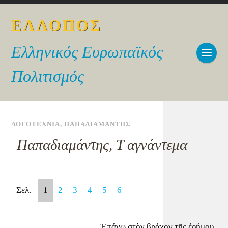
ΕΛΛΟΠΟΣ
Ελληνικός Ευρωπαϊκός
Πολιτισμός
ΛΟΓΟΤΕΧΝΙΑ
,
ΠΑΠΑΔΙΑΜΑΝΤΗΣ
Παπαδιαμάντης, Τ αγνάντεμα
Σελ.
1
2
3
4
5
6
Ἐπάνω στὸν βράχον τῆς ἐρήμου