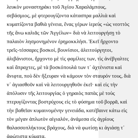
λευκὸν μοναστηράκι τοῦ Ἁγίου Χαραλάμπους,
σεβάσμιος, μὲ φτερουγίζοντα κάτασπρα μαλλιὰ καὶ
κυματίζοντα βαθιὰ γένεια, ἕνας γέρων ἱερεὺς «ὡς νεοττὸς
τῆς ἄνω καλιᾶς τῶν Ἀγγέλων» διὰ νὰ λειτουργήσῃ τὸ
παλαιὸν λησμονημένον ἐρημοκκλήσι. Ἐκεῖ ἤρχοντο
τρεῖς-τέσσαρες βοσκοί, βουνίσιοι, ἀλειτούργητοι,
ἀλιβάνιστοι, ἤρχοντο μὲ τὶς φαμίλιες των, τὶς ἀνέβγαλτες
καὶ ἄπραχτες, μὲ τὰ βοσκόπουλά των τ᾿ ἀχτένιστα καὶ
ἄνιφτα, ποὺ δὲν ἤξευραν νὰ κάμουν τὸν σταυρόν τους, διὰ
ν᾿ ἁγιασθοῦν καὶ νὰ λειτουργηθοῦν ἐκεῖ· καὶ εἰς τὴν
ἀπόλυσιν τῆς λειτουργίας ὁ γηραιὸς παπὰς μὲ τοὺς
πτερυγίζοντας βοστρύχους εἰς τὸ φύσημα τοῦ βορρᾶ, καὶ
τὴν βαθεῖαν κυμαινομένην γενειάδα, κατέβαινε κάτω εἰς
τὸν μέγαν ἁπλωτὸν αἰγιαλόν, ἀνάμεσα εἰς ἀγρίους
θαλασσοπλήκτους βράχους, διὰ νὰ φωτίσῃ κι ἁγιάσῃ τ᾿
ἀφώτιστα κύματα.