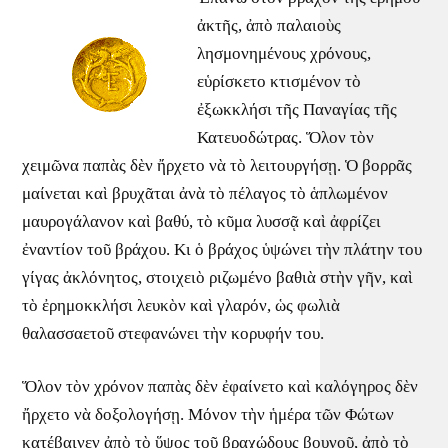
ἀκτῆς, ἀπὸ παλαιοὺς
λησμονημένους χρόνους,
εὑρίσκετο κτισμένον τὸ
ἐξωκκλήσι τῆς Παναγίας τῆς
Κατευοδώτρας. Ὅλον τὸν
χειμῶνα παπὰς δὲν ἤρχετο νὰ τὸ λειτουργήσῃ. Ὁ βορρᾶς
μαίνεται καὶ βρυχᾶται ἀνὰ τὸ πέλαγος τὸ ἁπλωμένον
μαυρογάλανον καὶ βαθύ, τὸ κῦμα λυσσᾷ καὶ ἀφρίζει
ἐναντίον τοῦ βράχου. Κι ὁ βράχος ὑψώνει τὴν πλάτην του
γίγας ἀκλόνητος, στοιχειὸ ριζωμένο βαθιὰ στὴν γῆν, καὶ
τὸ ἐρημοκκλήσι λευκὸν καὶ γλαρόν, ὡς φωλιὰ
θαλασσαετοῦ στεφανώνει τὴν κορυφήν του.
Ὅλον τὸν χρόνον παπὰς δὲν ἐφαίνετο καὶ καλόγηρος δὲν
ἤρχετο νὰ δοξολογήσῃ. Μόνον τὴν ἡμέρα τῶν Φώτων
κατέβαινεν ἀπὸ τὸ ὕψος τοῦ βραχώδους βουνοῦ, ἀπὸ τὸ