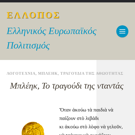
ΕΛΛΟΠΟΣ
Ελληνικός Ευρωπαϊκός
Πολιτισμός
ΛΟΓΟΤΕΧΝΙΑ
,
ΜΠΛΕΗΚ
,
ΤΡΑΓΟΥΔΙΑ ΤΗΣ ΑΘΩΟΤΗΤΑΣ
Μπλέηκ, Το τραγούδι της νταντάς
Ὅταν ἀκούω τὰ παιδιὰ νὰ
παίζουν στὸ λιβάδι
κι ἀκούω στὸ λὸφο νὰ γελοῦν,