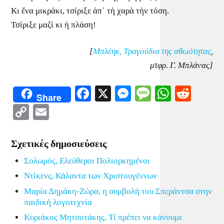
Κι ἕνα μικράκι, τσίριξε ἀπ᾿ τὴ χαρὰ τὴν τόση.
Τσίριξε μαζὶ κι ἡ πλάση!
[
Μπλέηκ, Τραγούδια της αθωότητας
,
μτφρ. Γ. Μπλάνας]
Facebook
X
Messenger
Message
WhatsA
Redd
Share
Copy
Email
Link
Σχετικές δημοσιεύσεις
Σολωμός, Ελεύθεροι Πολιορκημένοι
Ντίκενς, Κάλαντα των Χριστουγέννων
Μαρία Δημάκη-Ζώρα, η συμβολή του Σπεράντσα στην
παιδική λογοτεχνία
Κυριάκος Μητσοτάκης, Τί πρέπει να κάνουμε