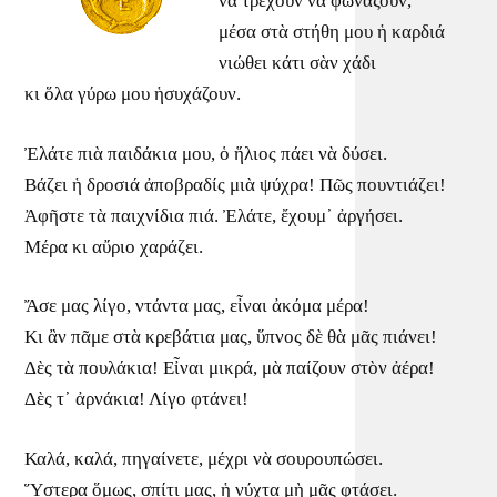
νὰ τρέχουν νὰ φωνάζουν,
μέσα στὰ στήθη μου ἡ καρδιά
νιώθει κάτι σὰν χάδι
κι ὅλα γύρω μου ἡσυχάζουν.
Ἐλάτε πιὰ παιδάκια μου, ὁ ἥλιος πάει νὰ δύσει.
Βάζει ἡ δροσιά ἀποβραδίς μιὰ ψύχρα! Πῶς πουντιάζει!
Ἀφῆστε τὰ παιχνίδια πιά. Ἐλάτε, ἔχουμ᾿ ἀργήσει.
Μέρα κι αὔριο χαράζει.
Ἄσε μας λίγο, ντάντα μας, εἶναι ἀκόμα μέρα!
Κι ἂν πᾶμε στὰ κρεβάτια μας, ὕπνος δὲ θὰ μᾶς πιάνει!
Δὲς τὰ πουλάκια! Εἶναι μικρά, μὰ παίζουν στὸν ἀέρα!
Δὲς τ᾿ ἀρνάκια! Λίγο φτάνει!
Καλά, καλά, πηγαίνετε, μέχρι νὰ σουρουπώσει.
Ὕστερα ὅμως, σπίτι μας, ἡ νύχτα μὴ μᾶς φτάσει.