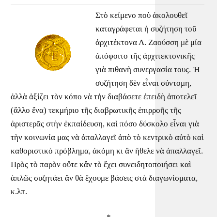
Στὸ κείμενο ποὺ ἀκολουθεῖ
καταγράφεται ἡ συζήτηση τοῦ
ἀρχιτέκτονα Λ. Ζαούσση μὲ μία
ἀπόφοιτο τῆς ἀρχιτεκτονικῆς
γιὰ πιθανὴ συνεργασία τους. Ἡ
συζήτηση δὲν εἶναι σύντομη,
ἀλλὰ ἀξίζει τὸν κόπο νὰ τὴν διαβάσετε ἐπειδὴ ἀποτελεῖ
(ἄλλο ἕνα) τεκμήριο τῆς διαβρωτικῆς ἐπιρροῆς τῆς
ἀριστερᾶς στὴν ἐκπαίδευση, καὶ πόσο δύσκολο εἶναι γιὰ
τὴν κοινωνία μας νὰ ἀπαλλαγεῖ ἀπὸ τὸ κεντρικὸ αὐτὸ καὶ
καθοριστικὸ πρόβλημα, ἀκόμη κι ἂν ἤθελε νὰ ἀπαλλαγεῖ.
Πρὸς τὸ παρὸν οὔτε κἂν τὸ ἔχει συνειδητοποιήσει καὶ
ἁπλῶς συζητάει ἂν θὰ ἔχουμε βάσεις στὰ διαγωνίσματα,
κ.λπ.