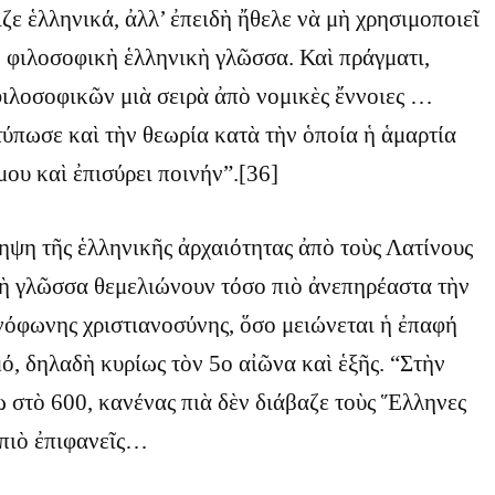
ιζε ἑλληνικά, ἀλλ’ ἐπειδὴ ἤθελε νὰ μὴ χρησιμοποιεῖ
ν φιλοσοφικὴ ἑλληνικὴ γλῶσσα. Καὶ πράγματι,
φιλοσοφικῶν μιὰ σειρὰ ἀπὸ νομικὲς ἔννοιες …
τύπωσε καὶ τὴν θεωρία κατὰ τὴν ὁποία ἡ ἁμαρτία
μου καὶ ἐπισύρει ποινήν”.[36]
ψη τῆς ἑλληνικῆς ἀρχαιότητας ἀπὸ τοὺς Λατίνους
ικὴ γλῶσσα θεμελιώνουν τόσο πιὸ ἀνεπηρέαστα τὴν
νόφωνης χριστιανοσύνης, ὅσο μειώνεται ἡ ἐπαφή
μό, δηλαδὴ κυρίως τὸν 5ο αἰῶνα καὶ ἑξῆς. “Στὴν
ω στὸ 600, κανένας πιὰ δὲν διάβαζε τοὺς Ἕλληνες
 πιὸ ἐπιφανεῖς…