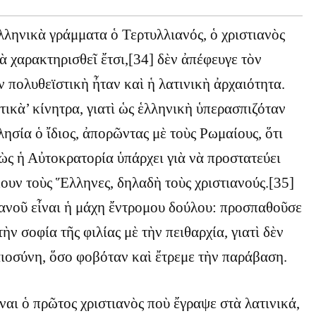
ληνικὰ γράμματα ὁ Τερτυλλιανός, ὁ χριστιανὸς
ὰ χαρακτηρισθεῖ ἔτσι,[34] δὲν ἀπέφευγε τὸν
 πολυθεϊστικὴ ἦταν καὶ ἡ λατινικὴ ἀρχαιότητα.
τικὰ’ κίνητρα, γιατὶ ὡς ἑλληνικὴ ὑπερασπιζόταν
ησία ὁ ἴδιος, ἀπορῶντας μὲ τοὺς Ρωμαίους, ὅτι
ὼς ἡ Αὐτοκρατορία ὑπάρχει γιὰ νὰ προστατεύει
κουν τοὺς Ἕλληνες, δηλαδὴ τοὺς χριστιανούς.[35]
ανοῦ εἶναι ἡ μάχη ἔντρομου δούλου: προσπαθοῦσε
ὴν σοφία τῆς φιλίας μὲ τὴν πειθαρχία, γιατὶ δὲν
ιοσύνη, ὅσο φοβόταν καὶ ἔτρεμε τὴν παράβαση.
ναι ὁ πρῶτος χριστιανὸς ποὺ ἔγραψε στὰ λατινικά,