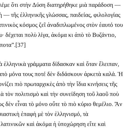
λέμε ὅτι στὴν Δύση διατηρήθηκε μιὰ παράδοση —
ὴ — τῆς ἑλληνικῆς γλώσσας, παιδείας, φιλολογίας
τινικὸς κόσμος ζεῖ ἀναδιπλωμένος στὸν ἑαυτό του
υ· δέχεται πολὺ λίγα, ἀκόμα κι ἀπὸ τὸ Βυζάντιο,
ίποτα”.[37]
ὰ ἑλληνικὰ γράμματα δίδασκαν καὶ ὅταν ἔλειπαν,
ἀπὸ μόνα τους ποτέ δὲν διδάσκουν ἀρκετὰ καλά. Ἡ
νίζει πιὸ πρωταρχικὲς ἀπὸ τὴν ἴδια κινήσεις τῆς
ιὰ τὸν πολιτισμὸ καὶ τὴν συνείδηση τοῦ λαοῦ ποὺ
ς δὲν εἶναι τὸ μόνο οὔτε τὸ πιὸ κύριο θεμέλιο. Ἂν
ιαστικὴ ἐπαφὴ μὲ τὸν ἑλληνισμό, τὰ
λατινικῶν καὶ ἀκόμα ἡ ὑποχώρηση εἴτε καὶ