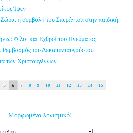
ρίκος Ίψεν
Ζώρα, η συμβολή του Σπεράντσα στην παιδική
ηνες: Φίλοι και Εχθροί του Πνεύματος
, Ρεμβασμός του Δεκαπενταυγούστου
τα των Χριστουγέννων
6
5
7
8
9
10
11
12
13
14
15
Μορφωμένο λογισμικό!