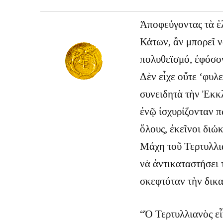
Ἀποφεύγοντας τὰ ἑλ
Κάτων, ἂν μπορεῖ ν
πολυθεϊσμό, ἐφόσον
Δὲν εἶχε οὔτε ‘φυλε
συνειδητὰ τὴν Ἐκκλ
ἐνῷ ἰσχυρίζονταν π
ὅλους, ἐκεῖνοι διώ
Μάχη τοῦ Τερτυλλι
νὰ ἀντικαταστήσει τ
σκεφτόταν τὴν δικα
“Ὁ Τερτυλλιανὸς εἶ