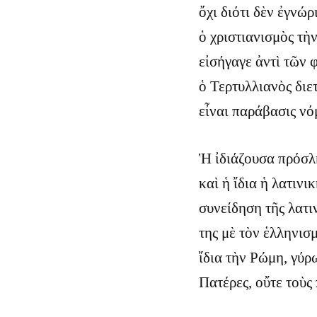
ὄχι διότι δὲν ἐγνώρ
ὁ χριστιανισμὸς τὴ
εἰσήγαγε ἀντὶ τῶν 
ὁ Τερτυλλιανὸς διε
εἶναι παράβασις νό
Ἡ ἰδιάζουσα πρόσλη
καὶ ἡ ἴδια ἡ λατιν
συνείδηση τῆς λατι
της μὲ τὸν ἑλληνισ
ἴδια τὴν Ρώμη, γύρ
Πατέρες, οὔτε τοὺς