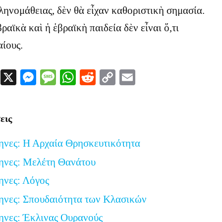
ληνομάθειας, δὲν θὰ εἶχαν καθοριστικὴ σημασία.
αϊκὰ καὶ ἡ ἑβραϊκὴ παιδεία δὲν εἶναι ὅ,τι
ίους.
Facebook
X
Messenger
Message
WhatsApp
Reddit
Copy
Email
Link
εις
ηνες: Η Αρχαία Θρησκευτικότητα
ηνες: Μελέτη Θανάτου
ηνες: Λόγος
ηνες: Σπουδαιότητα των Κλασικών
ηνες: Έκλινας Ουρανούς