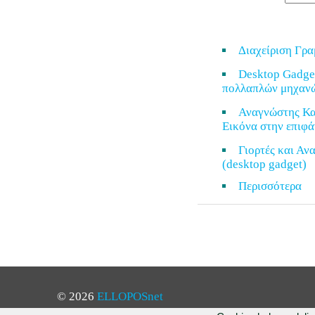
Διαχείριση Γρ
Desktop Gadge
πολλαπλών μηχαν
Αναγνώστης Κα
Εικόνα στην επιφά
Γιορτές και Α
(desktop gadget)
Περισσότερ
© 2026
ELLOPOSnet