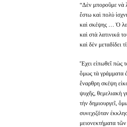
“Δὲν μποροῦμε νὰ 
ἔστω καὶ πολὺ ἰσχν
καὶ σκέψης … Ὁ λα
καὶ στὰ λατινικά το
καὶ δὲν μεταδίδει τ
Ἔχει εἰπωθεῖ πὼς τ
ὅμως τὰ γράμματα 
ἔναρθρη σκέψη εἰκο
ψυχῆς, θεμελιακὴ γ
τὴν δημιουργεῖ, ὅμω
συνεχιζόταν ἐκκλησ
μειονεκτήματα τῶν 