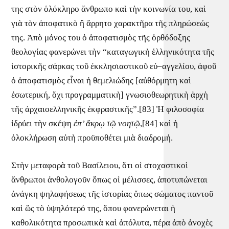
της στὸν ὁλόκληρο ἄνθρωπο καὶ τὴν κοινωνία του, καὶ
γιὰ τὸν ἀποφατικὸ ἢ ἄρρητο χαρακτῆρα τῆς πληρώσεώς
της. Ἀπὸ μόνος του ὁ ἀποφατισμὸς τῆς ὀρθόδοξης
θεολογίας φανερώνει τὴν “καταγωγικὴ ἑλληνικότητα τῆς
ἱστορικῆς σάρκας τοῦ ἐκκλησιαστικοῦ εὐ–αγγελίου, ἀφοῦ
ὁ ἀποφατισμὸς εἶναι ἡ θεμελιώδης [αὐθόρμητη καὶ
ἐσωτερική, ὄχι προγραμματικὴ] γνωσιοθεωρητικὴ ἀρχὴ
τῆς ἀρχαιοελληνικῆς ἐκφραστικῆς”.[83] Ἡ φιλοσοφία
ἱδρύει τὴν σκέψη
ἐπ’ ἄκρῳ τῷ νοητῷ
,[84] καὶ ἡ
ὁλοκλήρωση αὐτὴ προϋποθέτει μιὰ διαδρομή.
Στὴν μεταφορὰ τοῦ Βασίλειου, ὅτι οἱ στοχαστικοὶ
ἄνθρωποι ἀνθολογοῦν ὅπως οἱ μέλισσες, ἀποτυπώνεται
ἀνάγκη ψηλαφήσεως τῆς ἱστορίας ὅπως σώματος παντοῦ
καὶ ὣς τὸ ὑψηλότερό της, ὅπου φανερώνεται ἡ
καθολικότητα προσωπικὰ καὶ ἀπόλυτα, πέρα ἀπὸ ἀνοχὲς