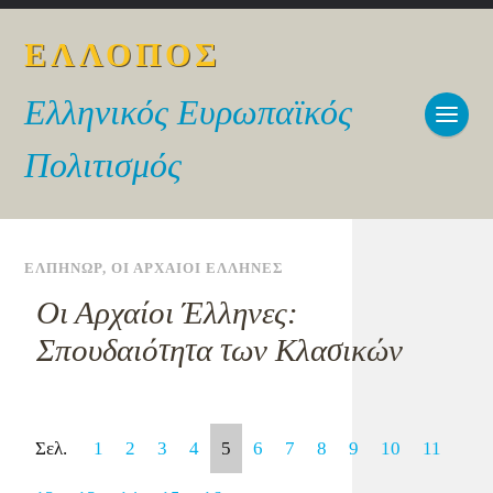
ΕΛΛΟΠΟΣ
Ελληνικός Ευρωπαϊκός
Πολιτισμός
ΕΛΠΗΝΩΡ
,
ΟΙ ΑΡΧΑΙΟΙ ΕΛΛΗΝΕΣ
Οι Αρχαίοι Έλληνες:
Σπουδαιότητα των Κλασικών
Σελ.
1
2
3
4
5
6
7
8
9
10
11