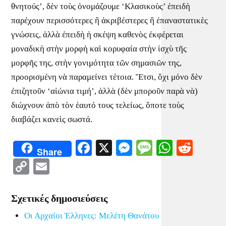
θνητούς’, δὲν τοὺς ὀνομάζουμε ‘Κλασικοὺς’ ἐπειδὴ
παρέχουν περισσότερες ἢ ἀκριβέστερες ἢ ἐπαναστατικὲς
γνώσεις, ἀλλὰ ἐπειδὴ ἡ σκέψη καθενὸς ἐκφέρεται
μοναδικὴ στὴν μορφὴ καὶ κορυφαία στὴν ἰσχὺ τῆς
μορφῆς της, στὴν γονιμότητα τῶν σημασιῶν της,
προορισμένη νὰ παραμείνει τέτοια. Ἔτσι, ὄχι μόνο δὲν
ἐπιζητοῦν ‘αἰώνια τιμή’, ἀλλὰ (δὲν μποροῦν παρὰ νὰ)
διώχνουν ἀπὸ τὸν ἑαυτό τους τελείως, ὅποτε τοὺς
διαβάζει κανεὶς σωστά.
Facebook
X
Messenger
Message
WhatsA
Redd
Share
Copy
Email
Link
Σχετικές δημοσιεύσεις
Οι Αρχαίοι Έλληνες: Μελέτη Θανάτου