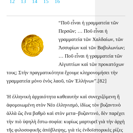
12
13
14
15
16
“Ποῦ εἶναι ἡ γραμματεία τῶν
Περσῶν; … Ποῦ εἶναι ἡ
γραμματεία τῶν Χαλδαίων, τῶν
Ἀσσυρίων καὶ τῶν Βαβυλωνίων;
… Ποῦ εἶναι ἡ γραμματεία τῶν
Αἰγυπτίων καὶ τῶν προκατόχων
τους; Στὴν πραγματικότητα ἔχουμε κληρονομήσει τὴν
γραμματεία μόνο ἑνὸς λαοῦ, τῶν Ἑλλήνων”.[82]
Ἡ ἑλληνικὴ ἀρχαιότητα καθεαυτὴν καὶ συνεχιζόμενη ἢ
ἀφομοιωμένη στὸν Νέο ἑλληνισμό, ἰδίως τὸν βυζαντινὸ
ἀλλὰ ὣς ἕνα βαθμὸ καὶ στὸν μετα–βυζαντινό, δὲν παρέχει
τὴν πιὸ ὑψηλὴ ἔστω σοφία: κυρίως μαρτυρεῖ γιὰ τὴν ἀρχὴ
τῆς φιλοσοφικῆς ἀπόβλεψης, γιὰ τὶς ἐνδοϊστορικὲς ρίζες