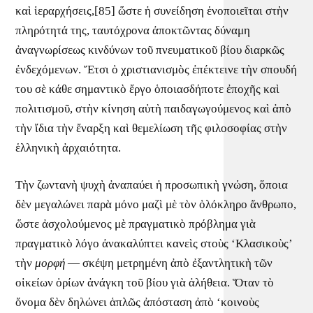
καὶ ἱεραρχήσεις,[85] ὥστε ἡ συνείδηση ἑνοποιεῖται στὴν
πληρότητά της, ταυτόχρονα ἀποκτῶντας δύναμη
ἀναγνωρίσεως κινδύνων τοῦ πνευματικοῦ βίου διαρκῶς
ἐνδεχόμενων. Ἔτσι ὁ χριστιανισμὸς ἐπέκτεινε τὴν σπουδή
του σὲ κάθε σημαντικὸ ἔργο ὁποιασδήποτε ἐποχῆς καὶ
πολιτισμοῦ, στὴν κίνηση αὐτὴ παιδαγωγούμενος καὶ ἀπὸ
τὴν ἴδια τὴν ἔναρξη καὶ θεμελίωση τῆς φιλοσοφίας στὴν
ἑλληνικὴ ἀρχαιότητα.
Τὴν ζωντανὴ ψυχὴ ἀναπαύει ἡ προσωπικὴ γνώση, ὅποια
δὲν μεγαλώνει παρὰ μόνο μαζὶ μὲ τὸν ὁλόκληρο ἄνθρωπο,
ὥστε ἀσχολούμενος μὲ πραγματικὸ πρόβλημα γιὰ
πραγματικὸ λόγο ἀνακαλύπτει κανεὶς στοὺς ‘Κλασικοὺς’
τὴν
μορφή
— σκέψη μετρημένη ἀπὸ ἐξαντλητικὴ τῶν
οἰκείων ὁρίων ἀνάγκη τοῦ βίου γιὰ ἀλήθεια. Ὅταν τὸ
ὄνομα δὲν δηλώνει ἁπλῶς ἀπόσταση ἀπὸ ‘κοινοὺς