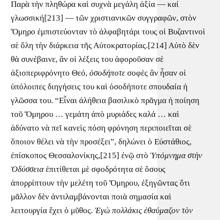
Παρὰ τὴν πληθώρα καὶ συχνὰ μεγάλη ἀξία — καί
γλωσσική[213] — τῶν χριστιανικῶν συγγραφῶν, στὸν
Ὅμηρο ἐμπιστεύονταν τὸ ἀλφαβητάρι τους οἱ Βυζαντινοὶ
σὲ ὅλη τὴν διάρκεια τῆς Αὐτοκρατορίας.[214] Αὐτὸ δὲν
θὰ συνέβαινε, ἂν οἱ λέξεις του ἀφοροῦσαν σὲ
ἀξιοπεριφρόνητο Θεό,
ὁσοδήποτε
σοφὲς ἂν ἦσαν οἱ
ὑπόλοιπες διηγήσεις του καὶ ὁσοδήποτε σπουδαία ἡ
γλῶσσα του. “Εἶναι ἀλήθεια βασιλικὸ πρᾶγμα ἡ ποίηση
τοῦ Ὅμηρου … γεμάτη ἀπὸ μυριάδες καλά … καὶ
ἀδύνατο νὰ πεῖ κανεὶς πόση φρόνηση περιποιεῖται σὲ
ὅποιον θέλει νὰ τὴν προσέξει”, δηλώνει ὁ Εὐστάθιος,
ἐπίσκοπος Θεσσαλονίκης,[215] ἐνῷ στὸ
Ὑπόμνημα στὴν
Ὀδύσσεια
ἐπιτίθεται μὲ σφοδρότητα σὲ ὅσους
ἀπορρίπτουν τὴν μελέτη τοῦ Ὅμηρου, ἐξηγῶντας ὅτι
μᾶλλον δὲν ἀντιλαμβάνονται ποιὰ σημασία καὶ
λειτουργία ἔχει ὁ μῦθος.
Ἐγὼ πολλάκις ἐθαύμαζον τὸν