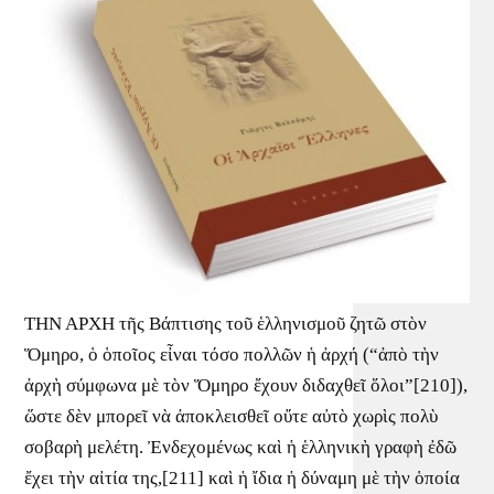
ΤΗΝ ΑΡΧΗ τῆς Βάπτισης τοῦ ἑλληνισμοῦ ζητῶ στὸν
Ὅμηρο, ὁ ὁποῖος εἶναι τόσο πολλῶν ἡ ἀρχή (“ἀπὸ τὴν
ἀρχὴ σύμφωνα μὲ τὸν Ὅμηρο ἔχουν διδαχθεῖ ὅλοι”[210]),
ὥστε δὲν μπορεῖ νὰ ἀποκλεισθεῖ οὔτε αὐτὸ χωρὶς πολὺ
σοβαρὴ μελέτη. Ἐνδεχομένως καὶ ἡ ἑλληνικὴ γραφὴ ἐδῶ
ἔχει τὴν αἰτία της,[211] καὶ ἡ ἴδια ἡ δύναμη μὲ τὴν ὁποία