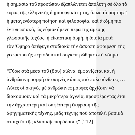
ἡ σημασία τοῦ προσώπου ἐξαπλώνεται ἀπόλυτη σὲ ὅλο τὸ
εὖρος τῆς ἑλληνικῆς δημιουργικότητας, ὅπως τὸ μαρτυρεῖ
ἡ μεταγενέστερη ποίηση καὶ φιλοσοφία, καὶ ἀκόμη πιὸ
ἐντυπωσιακά, ὡς εὑρισκόμενη πέρα τῆς ἄμεσης
γλωσσικῆς ἰσχύος, ἡ εἰκαστικὴ ὁρμή, ἡ ὁποία μετὰ
τὸν Ὅμηρο ἀπέφυγε σταδιακὰ τὴν ἄσκοπη ἀφαίρεση τῆς
γεωμετρικῆς περιόδου καὶ συγκεντρώθηκε στὸ νόημα.
“Γύρω στὰ μέσα τοῦ (8ου) αἰώνα, ἐμφανίζεται καὶ ἡ
ἀνθρώπινη μορφὴ σὲ σκηνὲς κάπως πιὸ πολυσύνθετες …
Αὐτὲς οἱ σκηνὲς μὲ ἀνθρώπινες μορφὲς ἀρχίζουν νὰ
διακοσμοῦν καὶ τὰ μικρότερα ἀγγεῖα, προσφέροντας ἔτσι
τὴν ἀρχαιότερη καὶ σαφέστερη ἔκφραση τῆς
ἀφηγηματικῆς τέχνης, μιᾶς τέχνης ποὺ ἀποτελεῖ βασικὸ
στοιχεῖο τῆς κλασικῆς παράδοσης”.[212]