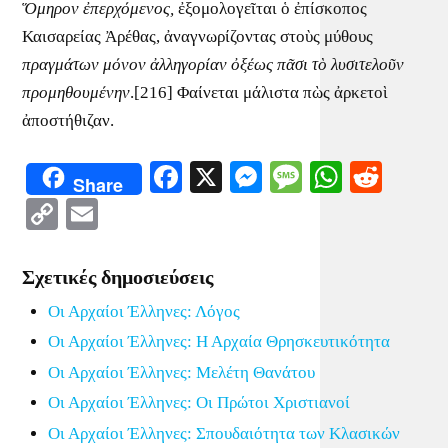
Ὅμηρον ἐπερχόμενος,
ἐξομολογεῖται ὁ ἐπίσκοπος
Καισαρείας Ἀρέθας, ἀναγνωρίζοντας στοὺς μύθους
πραγμάτων μόνον ἀλληγορίαν ὀξέως πᾶσι τὸ λυσιτελοῦν
προμηθουμένην
.[216] Φαίνεται μάλιστα πὼς ἀρκετοὶ
ἀποστήθιζαν.
Facebook
X
Messenger
Message
WhatsA
Redd
Share
Copy
Email
Link
Σχετικές δημοσιεύσεις
Οι Αρχαίοι Έλληνες: Λόγος
Οι Αρχαίοι Έλληνες: Η Αρχαία Θρησκευτικότητα
Οι Αρχαίοι Έλληνες: Μελέτη Θανάτου
Οι Αρχαίοι Έλληνες: Οι Πρώτοι Χριστιανοί
Οι Αρχαίοι Έλληνες: Σπουδαιότητα των Κλασικών