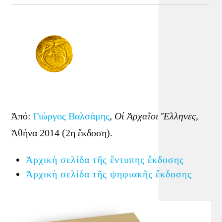
Ἀπό:
Γιώργος Βαλσάμης
,
Οἱ Ἀρχαῖοι Ἕλληνες
,
Ἀθήνα 2014 (2η ἔκδοση).
Ἀρχικὴ σελίδα τῆς ἔντυπης ἔκδοσης
Ἀρχικὴ σελίδα τῆς ψηφιακῆς ἔκδοσης