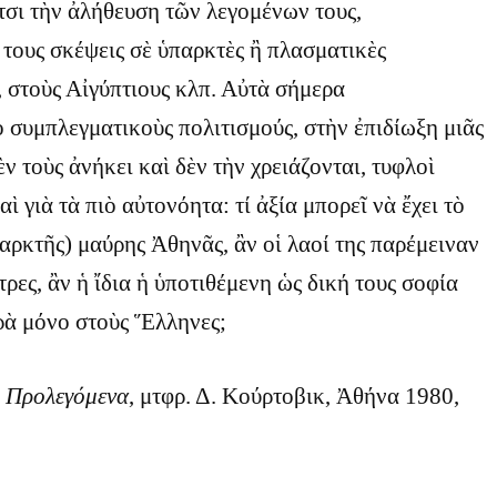
τσι τὴν ἀλήθευση τῶν λεγομένων τους,
 τους σκέψεις σὲ ὑπαρκτὲς ἢ πλασματικὲς
, στοὺς Αἰγύπτιους κλπ. Αὐτὰ σήμερα
ὸ συμπλεγματικοὺς πολιτισμούς, στὴν ἐπιδίωξη μιᾶς
ν τοὺς ἀνήκει καὶ δὲν τὴν χρειάζονται, τυφλοὶ
ὶ γιὰ τὰ πιὸ αὐτονόητα: τί ἀξία μπορεῖ νὰ ἔχει τὸ
αρκτῆς) μαύρης Ἀθηνᾶς, ἂν οἱ λαοί της παρέμειναν
ρες, ἂν ἡ ἴδια ἡ ὑποτιθέμενη ὡς δική τους σοφία
ρὰ μόνο στοὺς Ἕλληνες;
,
Προλεγόμενα
, μτφρ. Δ. Κούρτοβικ, Ἀθήνα 1980,