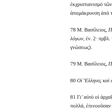
ἐκχριστιανισμὸ τῶ
ἀπομάκρυνση ἀπὸ τ
78 Μ. Βασίλειος,
Π
λόγων
, ἑν. 2· πρβ
γνώσεως).
79 Μ. Βασίλειος,
Π
80
Οἱ Ἕλληνες καὶ 
81 Γι’ αὐτὸ οἱ ἀρχ
πολλά, ἐπινοοῦσαν 