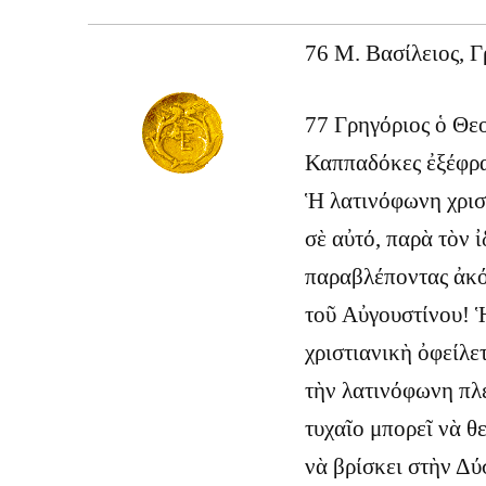
76 Μ. Βασίλειος, Γ
77 Γρηγόριος ὁ Θε
Καππαδόκες ἐξέφρα
Ἡ λατινόφωνη χρισ
σὲ αὐτό, παρὰ τὸν 
παραβλέποντας ἀκό
τοῦ Αὐγουστίνου! Ἡ
χριστιανικὴ ὀφείλετ
τὴν λατινόφωνη πλε
τυχαῖο μπορεῖ νὰ θ
νὰ βρίσκει στὴν Δύ