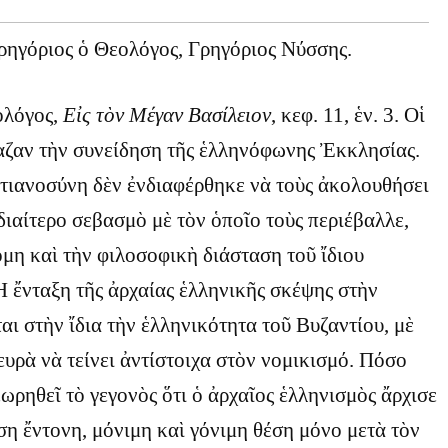
ρηγόριος ὁ Θεολόγος, Γρηγόριος Νύσσης.
ολόγος,
Εἰς
τὸν
Μέγαν Βασίλειον
, κεφ. 11, ἑν. 3. Οἱ
ζαν τὴν συνείδηση τῆς ἑλληνόφωνης Ἐκκλησίας.
τιανοσύνη δὲν ἐνδιαφέρθηκε νὰ τοὺς ἀκολουθήσει
ἰδιαίτερο σεβασμὸ μὲ τὸν ὁποῖο τοὺς περιέβαλλε,
μη καὶ τὴν φιλοσοφικὴ διάσταση τοῦ ἴδιου
 ἔνταξη τῆς ἀρχαίας ἑλληνικῆς σκέψης στὴν
αι στὴν ἴδια τὴν ἑλληνικότητα τοῦ Βυζαντίου, μὲ
υρὰ νὰ τείνει ἀντίστοιχα στὸν νομικισμό. Πόσο
εωρηθεῖ τὸ γεγονὸς ὅτι ὁ ἀρχαῖος ἑλληνισμὸς ἄρχισε
ση ἔντονη, μόνιμη καὶ γόνιμη θέση μόνο μετὰ τὸν