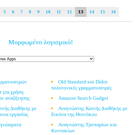
13
5
6
7
8
9
10
11
12
14
15
16
Μορφωμένο λογισμικό!
αμματοσειρών
Old Standard και Didot
πολυτονικές γραμματοσειρές
t για χρήση
ών αναζήτησης
Amazon Search Gadget
ινής Διαθήκης με
Αναγνώστης Καινής Διαθήκης με
νεια εργασίας
Εικόνα της Θεοτόκου
ναγνώσματα
Αναγνώστης Τροπαρίων και
Κοντακίων