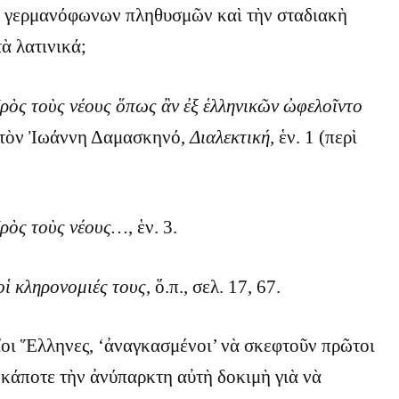
ν γερμανόφωνων πληθυσμῶν καὶ τὴν σταδιακὴ
ὰ λατινικά;
ρὸς τοὺς νέους ὅπως ἂν
ἐξ
ἑλληνικῶν ὠφελοῖντο
λ. τὸν Ἰωάννη Δαμασκηνό,
Διαλεκτική,
ἑν. 1 (περὶ
ρὸς τοὺς νέους…
, ἑν. 3.
οἱ κληρονομιές τους
, ὅ.π., σελ. 17, 67.
αῖοι Ἕλληνες, ‘ἀναγκασμένοι’ νὰ σκεφτοῦν πρῶτοι
κάποτε τὴν ἀνύπαρκτη αὐτὴ δοκιμὴ γιὰ νὰ