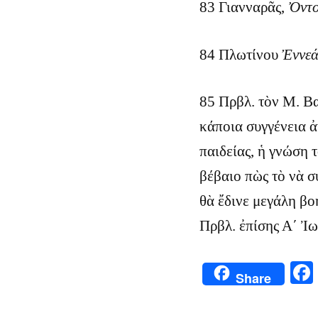
83 Γιανναρᾶς,
Ὀντο
84 Πλωτίνου
Ἐννε
85 Πρβλ. τὸν Μ. Β
κάποια συγγένεια ἀ
παιδείας, ἡ γνώση τ
βέβαιο πὼς τὸ νὰ σ
θὰ ἔδινε μεγάλη βο
Πρβλ. ἐπίσης Α΄ Ἰ
Share