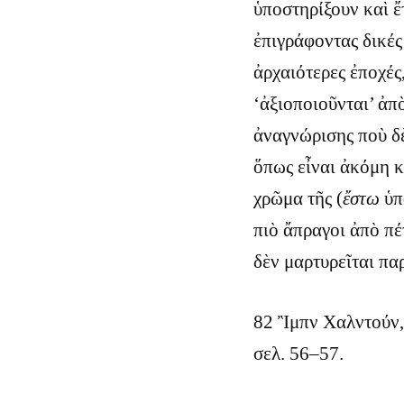
ὑποστηρίξουν καὶ ἔ
ἐπιγράφοντας δικές
ἀρχαιότερες ἐποχές
‘ἀξιοποιοῦνται’ ἀπ
ἀναγνώρισης ποὺ δὲ
ὅπως εἶναι ἀκόμη κα
χρῶμα τῆς (
ἔστω
ὑπ
πιὸ ἄπραγοι ἀπὸ πέτ
δὲν μαρτυρεῖται πα
82 Ἲμπν Χαλντούν
σελ. 56–57.