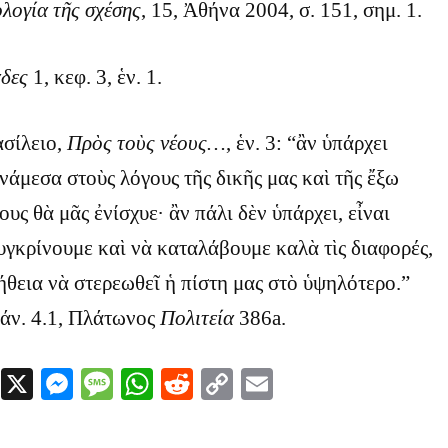
λογία τῆς σχέσης
, 15, Ἀθήνα 2004, σ. 151, σημ. 1.
άδες
1, κεφ. 3, ἑν. 1.
ασίλειο,
Πρὸς τοὺς νέους…
, ἑν. 3: “ἂν ὑπάρχει
νάμεσα στοὺς λόγους τῆς δικῆς μας καὶ τῆς ἔξω
ους θὰ μᾶς ἐνίσχυε· ἂν πάλι δὲν ὑπάρχει, εἶναι
υγκρίνουμε καὶ νὰ καταλάβουμε καλὰ τὶς διαφορές,
ήθεια νὰ στερεωθεῖ ἡ πίστη μας στὸ ὑψηλότερο.”
ωάν. 4.1, Πλάτωνος
Πολιτεία
386a.
Facebook
X
Messenger
Message
WhatsApp
Reddit
Copy
Email
Link