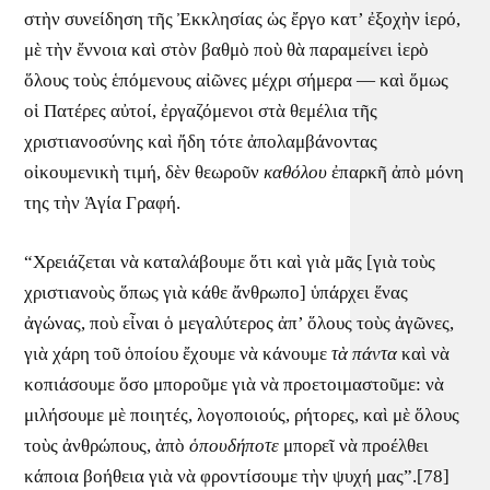
στὴν συνείδηση τῆς Ἐκκλησίας ὡς ἔργο κατ’ ἐξοχὴν ἱερό,
μὲ τὴν ἔννοια καὶ στὸν βαθμὸ ποὺ θὰ παραμείνει ἱερὸ
ὅλους τοὺς ἑπόμενους αἰῶνες μέχρι σήμερα — καὶ ὅμως
οἱ Πατέρες αὐτοί, ἐργαζόμενοι στὰ θεμέλια τῆς
χριστιανοσύνης καὶ ἤδη τότε ἀπολαμβάνοντας
οἰκουμενικὴ τιμή, δὲν θεωροῦν
καθόλου
ἐπαρκῆ ἀπὸ μόνη
της τὴν Ἁγία Γραφή.
“Χρειάζεται νὰ καταλάβουμε ὅτι καὶ γιὰ μᾶς [γιὰ τοὺς
χριστιανοὺς ὅπως γιὰ κάθε ἄνθρωπο] ὑπάρχει ἕνας
ἀγώνας, ποὺ εἶναι ὁ μεγαλύτερος ἀπ’ ὅλους τοὺς ἀγῶνες,
γιὰ χάρη τοῦ ὁποίου ἔχουμε νὰ κάνουμε
τὰ πάντα
καὶ νὰ
κοπιάσουμε ὅσο μποροῦμε γιὰ νὰ προετοιμαστοῦμε: νὰ
μιλήσουμε μὲ ποιητές, λογοποιούς, ρήτορες, καὶ μὲ ὅλους
τοὺς ἀνθρώπους, ἀπὸ
ὁπουδήποτε
μπορεῖ νὰ προέλθει
κάποια βοήθεια γιὰ νὰ φροντίσουμε τὴν ψυχή μας”.[78]