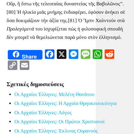
Οὔρ, ἢ ἔστω τῆς τελευταίας δυναστείας τῆς Βαβυλῶνος”.
[80] Ἡ ἡλικία μιᾶς μνήμης ἐνδιαφέρει, ἐφόσον ἀνήκει σὲ
ὅσα δοκιμάζουν τὴν ἀξία της.[81] Ὁ Ἲμπν Χαλντοὺν στὰ
Προλεγόμενά
του ἰσχυρίζεται πὼς ἡ φιλοσοφικὴ σπουδὴ
δὲν μπορεῖ νὰ θεμελιώνεται παρὰ μόνο στὸν ἑλληνισμό.
Facebook
X
Messenger
Message
WhatsA
Redd
Share
Copy
Email
Link
Σχετικές δημοσιεύσεις
Οι Αρχαίοι Έλληνες: Μελέτη Θανάτου
Οι Αρχαίοι Έλληνες: Η Αρχαία Θρησκευτικότητα
Οι Αρχαίοι Έλληνες: Λόγος
Οι Αρχαίοι Έλληνες: Οι Πρώτοι Χριστιανοί
Οι Αρχαίοι Έλληνες: Έκλινας Ουρανούς