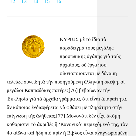
12
13
14
15
16
ΚΥΡΙΩΣ μὲ τὸ ἴδιο τὸ
παράδειγμά τους μεγάλης
προσωπικῆς ἀγάπης γιὰ τοὺς
ἀρχαίους, σὲ ἔργα ποὺ
οἰκειοποιοῦνται μὲ δύναμη
τελείως συνειδητὰ τὴν προηγούμενη ἑλληνικὴ σκέψη, οἱ
μεγάλοι Καππαδόκες πατέρες[76] βεβαίωναν τὴν
Ἐκκλησία γιὰ τὰ ἀρχαῖα γράμματα, ὅτι εἶναι ἀπαραίτητα,
ἂν κάποιος ἐνδιαφέρεται νὰ φθάσει μὲ πληρότητα στὴν
ἐπίγνωση τῆς ἀλήθειας.[77] Μολονότι δὲν εἶχε ἀκόμη
καθοριστεῖ τὸ ἀκριβὲς ἢ ‘Κανονικὸ’ περιεχόμενό της, τὸν
4ο αἰῶνα καὶ ἤδη πιὸ πρὶν ἡ Βίβλος εἶναι ἀναγνωρισμένη