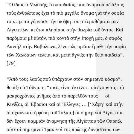
“Ὁ ἴδιος ὁ Μωϋσῆς, ὁ σπουδαῖος, ποὺ ἀνάμεσα σὲ ὅλους
τοὺς ἀνθρώπους ἔχει τὸ πιὸ μεγάλο ὄνομα γιὰ τὴν σοφία
του, πρῶτα γύμνασε τὴν σκέψη του στὰ μαθήματα τῶν
Αἰγυπτίων, κι ἔτσι πλησίασε στὴν θεωρία τοῦ ὄντος. Καὶ
παρόμοια μὲ αὐτόν, πιὸ κοντὰ στὴν ἐποχή μας, ὁ σοφὸς
Δανιὴλ στὴν Βαβυλώνα, λένε πὼς πρῶτα ἔμαθε τὴν σοφία
τῶν Χαλδαίων τέλεια, καὶ μετά ἄγγιξε τὴν θεία παιδεία”.
[79]
“Ἀπὸ τοὺς λαοὺς ποὺ ὑπάρχουν στὸν σημερινὸ κόσμο”,
θυμίζει ὁ Τόϋνμπη, “τρεῖς εἶναι ἐκεῖνοι ποὺ ἔχουν τὶς πιὸ
μακροχρόνιες μνῆμες ἀπὸ τὸ παρελθόν τους — οἱ
Κινέζοι, οἱ Ἑβραῖοι καὶ οἱ Ἕλληνες … [‘Χάρη’ καὶ στὴν
ἀποχαυνωτικὴ φύση τοῦ Ἰσλάμ,] οἱ σημερινοὶ Αἰγύπτιοι
δὲν ἔχουν καμμιὰν ἀνάμνηση τῆς Αἰγύπτου τῶν Φαραώ,
οὔτε οἱ σημερινοὶ Ἰρακινοὶ τῆς πρώτης δυναστείας τῶν