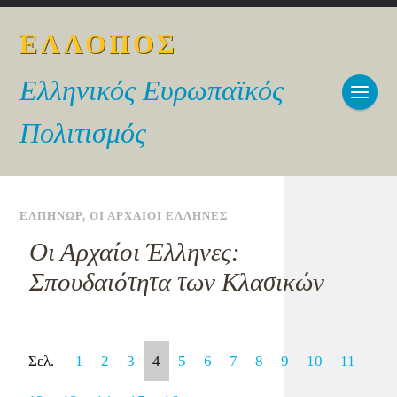
ΕΛΛΟΠΟΣ
Ελληνικός Ευρωπαϊκός
Πολιτισμός
ΕΛΠΗΝΩΡ
,
ΟΙ ΑΡΧΑΙΟΙ ΕΛΛΗΝΕΣ
Οι Αρχαίοι Έλληνες:
Σπουδαιότητα των Κλασικών
Σελ.
1
2
3
4
5
6
7
8
9
10
11