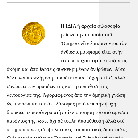
Η ΙΔΙΑ ἡ ἀρχαία φιλοσοφία
μείωνε τὴν σημασία τοῦ
Ὅμηρου, εἴτε ἐπικρίνοντας τὸν
ἀνθρωπομορφισμὸ εἴτε, στὴν
ὕστερη ἀρχαιότητα, εἰκάζοντας
ἀκόμη καὶ ἀποθεώσεις συγκεκριμένων ἀνθρώπων. Αὐτὸ
δὲν εἶναι παρεξήγηση, μικρότητα καὶ ‘ἀχαριστία’, ἀλλὰ
συνέπεια τῶν προόδων της καὶ προϋπόθεση τῆς
λειτουργίας της. Ἀφορμώμενος ἀπὸ τὴν ὁμηρικὴ γνώση
ὡς προσωπική του ὁ φιλόσοφος μετέφερε τὴν ψυχὴ
διαρκῶς περισσότερο στὴν οἰκειοποίηση τοῦ πιὸ ἄμεσου
παρόντος της, ὥστε ὄχι σὲ τυφλὴ ἀπομύθευση ἀλλὰ στὸ
αἴτημα γιὰ νέες συμβολιστικὲς καὶ ποιητικὲς διαστάσεις.