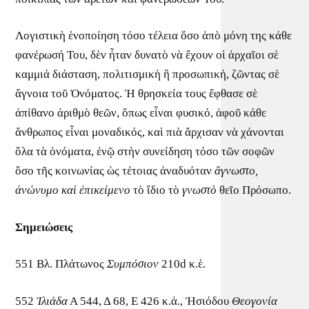
Λογιστικὴ ἑνοποίηση τόσο τέλεια ὅσο ἀπὸ μόνη της κάθε
φανέρωσή Του, δὲν ἦταν δυνατὸ νὰ ἔχουν οἱ ἀρχαῖοι σὲ
καμμιά διάσταση, πολιτισμικὴ ἢ προσωπική, ζῶντας σὲ
ἄγνοια τοῦ Ὀνόματος. Ἡ θρησκεία τους ἔφθασε σὲ
ἀπίθανο ἀριθμὸ θεῶν, ὅπως εἶναι φυσικό, ἀφοῦ κάθε
ἄνθρωπος εἶναι μοναδικός, καὶ πιὰ ἄρχισαν νὰ χάνονται
ὅλα τὰ ὀνόματα, ἐνῷ στὴν συνείδηση τόσο τῶν σοφῶν
ὅσο τῆς κοινωνίας ὡς τέτοιας ἀναδυόταν
ἄγνωστο,
ἀνώνυμο καὶ ἐπικείμενο
τὸ ἴδιο τὸ
γνωστὸ
θεῖο Πρόσωπο.
Σημειώσεις
551 Βλ. Πλάτωνος
Συμπόσιον
210d κ.ἑ.
552
Ἰλιάδα
Α 544, Δ 68, Ε 426 κ.ἀ., Ἡσιόδου
Θεογονία