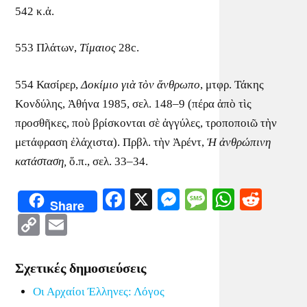
542 κ.ἀ.
553 Πλάτων,
Τίμαιος
28c.
554 Κασίρερ,
Δοκίμιο
γιὰ
τὸν
ἄνθρωπο
, μτφρ. Τάκης
Κονδύλης, Ἀθήνα 1985, σελ. 148–9 (πέρα ἀπὸ τὶς
προσθῆκες, ποὺ βρίσκονται σὲ ἀγγύλες, τροποποιῶ τὴν
μετάφραση ἐλάχιστα). Πρβλ. τὴν Ἀρέντ,
Ἡ
ἀνθρώπινη
κατάσταση,
ὅ.π., σελ. 33–34.
Facebook
X
Messenger
Message
WhatsA
Redd
Share
Copy
Email
Link
Σχετικές δημοσιεύσεις
Οι Αρχαίοι Έλληνες: Λόγος