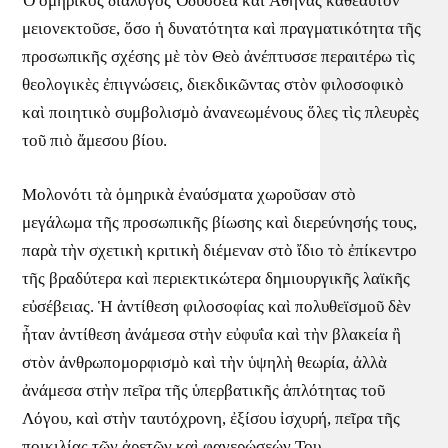
Ὁ ὁμηρικὸς διάλογος Ὀδυσσέα καὶ Ἀθηνᾶς καθεαυτὸν
μειονεκτοῦσε, ὅσο ἡ δυνατότητα καὶ πραγματικότητα τῆς
προσωπικῆς σχέσης μὲ τὸν Θεὸ ἀνέπτυσσε περαιτέρω τὶς
θεολογικὲς ἐπιγνώσεις, διεκδικῶντας στὸν φιλοσοφικὸ
καὶ ποιητικὸ συμβολισμὸ ἀνανεωμένους ὅλες τὶς πλευρὲς
τοῦ πιὸ ἄμεσου βίου.
Μολονότι τὰ ὁμηρικὰ ἐναύσματα χωροῦσαν στὸ
μεγάλωμα τῆς προσωπικῆς βίωσης καὶ διερεύνησής τους,
παρὰ τὴν σχετικὴ κριτικὴ διέμεναν στὸ ἴδιο τὸ ἐπίκεντρο
τῆς βραδύτερα καὶ περιεκτικώτερα δημιουργικῆς λαϊκῆς
εὐσέβειας. Ἡ ἀντίθεση φιλοσοφίας καὶ πολυθεϊσμοῦ δὲν
ἦταν ἀντίθεση ἀνάμεσα στὴν εὐφυΐα καὶ τὴν βλακεία ἢ
στὸν ἀνθρωπομορφισμὸ καὶ τὴν ὑψηλὴ θεωρία, ἀλλὰ
ἀνάμεσα στὴν πεῖρα τῆς ὑπερβατικῆς ἁπλότητας τοῦ
Λόγου, καὶ στὴν ταυτόχρονη, ἐξίσου ἰσχυρή, πεῖρα τῆς
ποικιλίας τῶν ἀρετῶν καὶ φανερώσεών Του.