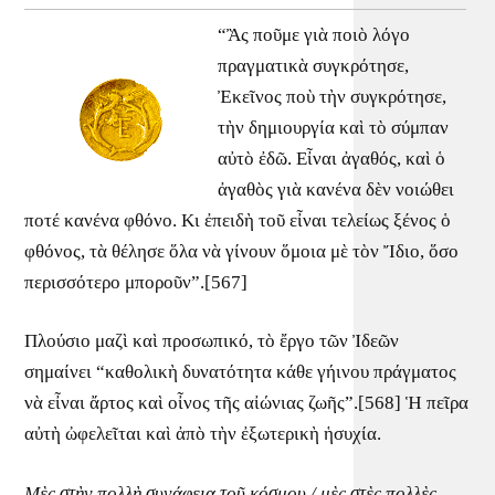
“Ἂς ποῦμε γιὰ ποιὸ λόγο
πραγματικὰ συγκρότησε,
Ἐκεῖνος ποὺ τὴν συγκρότησε,
τὴν δημιουργία καὶ τὸ σύμπαν
αὐτὸ ἐδῶ. Εἶναι ἀγαθός, καὶ ὁ
ἀγαθὸς γιὰ κανένα δὲν νοιώθει
ποτέ κανένα φθόνο. Κι ἐπειδὴ τοῦ εἶναι τελείως ξένος ὁ
φθόνος, τὰ θέλησε ὅλα νὰ γίνουν ὅμοια μὲ τὸν Ἴδιο, ὅσο
περισσότερο μποροῦν”.[567]
Πλούσιο μαζὶ καὶ προσωπικό, τὸ ἔργο τῶν Ἰδεῶν
σημαίνει “καθολικὴ δυνατότητα κάθε γήινου πράγματος
νὰ εἶναι ἄρτος καὶ οἶνος τῆς αἰώνιας ζωῆς”.[568] Ἡ πεῖρα
αὐτὴ ὠφελεῖται καὶ ἀπὸ τὴν ἐξωτερικὴ ἡσυχία.
Μὲς
στὴν
πολλὴ
συνάφεια
τοῦ
κόσμου
/
μὲς
στὲς
πολλὲς