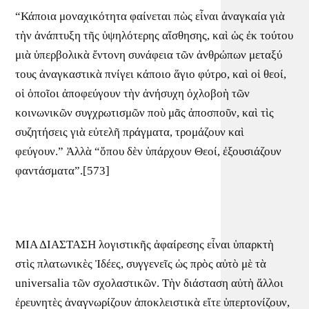
“Κάποια μοναχικότητα φαίνεται πὼς εἶναι ἀναγκαία γιὰ
τὴν ἀνάπτυξη τῆς ὑψηλότερης αἴσθησης, καὶ ὡς ἐκ τούτου
μιὰ ὑπερβολικὰ ἔντονη συνάφεια τῶν ἀνθρώπων μεταξύ
τους ἀναγκαστικὰ πνίγει κάποιο ἅγιο φύτρο, καὶ οἱ θεοί,
οἱ ὁποῖοι ἀποφεύγουν τὴν ἀνήσυχη ὀχλοβοὴ τῶν
κοινωνικῶν συγχρωτισμῶν ποὺ μᾶς ἀποσποῦν, καὶ τὶς
συζητήσεις γιὰ εὐτελῆ πράγματα, τρομάζουν καὶ
φεύγουν.” Ἀλλὰ “ὅπου δὲν ὑπάρχουν Θεοί, ἐξουσιάζουν
φαντάσματα”.[573]
ΜΙΑ ΔΙΑΣΤΑΣΗ λογιστικῆς ἀφαίρεσης εἶναι ὑπαρκτὴ
στὶς πλατωνικὲς Ἰδέες, συγγενεῖς ὡς πρὸς αὐτὸ μὲ τὰ
universalia τῶν σχολαστικῶν. Τὴν διάσταση αὐτὴ ἄλλοι
ἐρευνητὲς ἀναγνωρίζουν ἀποκλειστικὰ εἴτε ὑπερτονίζουν,