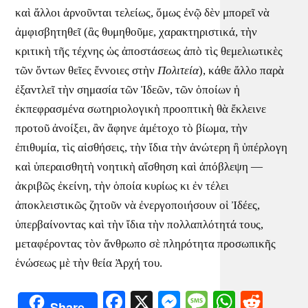
καὶ ἄλλοι ἀρνοῦνται τελείως, ὅμως ἐνῷ δὲν μπορεῖ νὰ
ἀμφισβητηθεῖ (ἂς θυμηθοῦμε, χαρακτηριστικά, τὴν
κριτικὴ τῆς τέχνης ὡς ἀποστάσεως ἀπὸ τὶς θεμελιωτικὲς
τῶν ὄντων θεῖες ἔννοιες στὴν
Πολιτεία
), κάθε ἄλλο παρὰ
ἐξαντλεῖ τὴν σημασία τῶν Ἰδεῶν, τῶν ὁποίων ἡ
ἐκπεφρασμένα σωτηριολογικὴ προοπτικὴ θὰ ἔκλεινε
προτοῦ ἀνοίξει, ἂν ἄφηνε ἀμέτοχο τὸ βίωμα, τὴν
ἐπιθυμία, τὶς αἰσθήσεις, τὴν ἴδια τὴν ἀνώτερη ἢ ὑπέρλογη
καὶ ὑπεραισθητὴ νοητικὴ αἴσθηση καὶ ἀπόβλεψη —
ἀκριβῶς ἐκείνη, τὴν ὁποία κυρίως κι ἐν τέλει
ἀποκλειστικῶς ζητοῦν νὰ ἐνεργοποιήσουν οἱ Ἰδέες,
ὑπερβαίνοντας καὶ τὴν ἴδια τὴν πολλαπλότητά τους,
μεταφέροντας τὸν ἄνθρωπο σὲ πληρότητα προσωπικῆς
ἑνώσεως μὲ τὴν θεία Ἀρχή του.
Facebook
X
Messenger
Message
WhatsA
Redd
Share