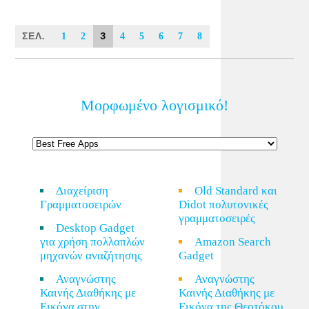
ΣΕΛ.
3
1
2
4
5
6
7
8
Μορφωμένο λογισμικό!
Διαχείριση
Old Standard και
Γραμματοσειρών
Didot πολυτονικές
γραμματοσειρές
Desktop Gadget
για χρήση πολλαπλών
Amazon Search
μηχανών αναζήτησης
Gadget
Αναγνώστης
Αναγνώστης
Καινής Διαθήκης με
Καινής Διαθήκης με
Εικόνα στην
Εικόνα της Θεοτόκου