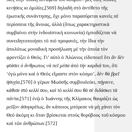
κινήσεις
κι
ὁμιλίες
,[569] δηλαδὴ στὸ ἀντίθετο τῆς
ἐρωτικῆς συνάντησης, ὄχι μόνο παρασύρεται κανεὶς σὲ
περίσσεια τῆς ἄνοιας, ἀλλὰ (ὅπως χαρακτηριστικὰ
συμβαίνει στὴν ἰνδουϊστικὴ κοινωνία) ἐμποδίζεται νὰ
συνειδητοποιήσει τὸ πιὸ προφανές, τὴν ἴδια τὴν
ἀπολύτως μοναδικὴ προσήλωση μὲ τὴν ὁποία τὸν
φροντίζει ὁ Θεός. Γι’ αὐτὸ ὁ Ἀλώνιος εἰδοποιεῖ ὅτι
ἂν
δὲν
φτάσει
ὁ
ἄνθρωπος
νὰ
πεῖ
μέσα
ἀπὸ
τὴν
καρδιά
του,
ὅτι
‘ἐγὼ μόνο καὶ ὁ Θεὸς εἴμαστε στὸν κόσμο’,
δὲν
θὰ
βρεῖ
ἡσυχία
,[570] ὁ γέρων Μωϋσῆς συμβουλεύει,
πήγαινε,
κάθισε
στὸ
κελλί
σου,
καὶ
τὸ
κελλί
σου
θὰ
σὲ
διδάσκει
τὰ
πάντα
,[571] ἐνῷ ὁ Ἰωάννης τῆς Κλίμακος θαυμάζει ὡς
μεῖζον
ἀσυγκρίτως
, ἂν κάποιος μπόρεσε νὰ μὴ χάνει τὸν
Θεὸ ἀκόμη κι ὅταν βρίσκεται στοὺς θορύβους τοῦ κόσμου
καὶ τῶν ἀνθρώπων.[572]