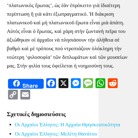
‘πλατωνικὸς ἔρωτας’, ὡς ἐὰν ἐπρόκειτο γιὰ ἰδιαίτερη
περίπτωση ἢ γιὰ κάτι ἐξωπραγματικό. Ἡ διάκριση
πλατωνικοῦ καὶ μή πλατωνικοῦ ἔρωτα εἶναι μιὰ ἀπάτη.
Αὐτός εἶναι ὁ ἔρωτας, καὶ χάρη στὴν ζωντανὴ πεῖρα του
ἀξιώθηκαν οἱ ἀρχαῖοι νὰ πλησιάσουν τὴν ἀλήθεια σὲ
βαθμὸ καὶ μὲ τρόπους ποὺ ντροπιάζουν ὁλόκληρη τὴν
νεώτερη ‘φιλοσοφία’ τῶν διπλωμάτων καὶ τῶν μουσείων
μας. Στὴν φιλία τους ὀφείλεται ἡ νοημοσύνη τους.
Facebook
X
Messenger
Message
WhatsA
Redd
Share
Copy
Email
Link
Σχετικές δημοσιεύσεις
Οι Αρχαίοι Έλληνες: Η Αρχαία Θρησκευτικότητα
Οι Αρχαίοι Έλληνες: Μελέτη Θανάτου