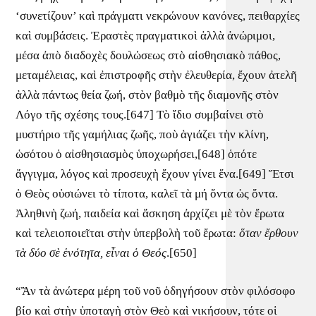
‘συνετίζουν’ καὶ πράγματι νεκρώνουν κανόνες, πειθαρχίες
καὶ συμβάσεις. Ἐραστὲς πραγματικοὶ ἀλλὰ ἀνώριμοι,
μέσα ἀπὸ διαδοχὲς δουλώσεως στὸ αἰσθησιακὸ πάθος,
μεταμέλειας, καὶ ἐπιστροφῆς στὴν ἐλευθερία, ἔχουν ἀτελῆ
ἀλλὰ πάντως θεία ζωή, στὸν βαθμὸ τῆς διαμονῆς στὸν
Λόγο τῆς σχέσης τους.[647] Τὸ ἴδιο συμβαίνει στὸ
μυστήριο τῆς γαμήλιας ζωῆς, ποὺ ἁγιάζει τὴν κλίνη,
ὡσότου ὁ αἰσθησιασμὸς ὑποχωρήσει,[648] ὁπότε
ἄγγιγμα, λόγος καὶ προσευχὴ ἔχουν γίνει ἕνα.[649] Ἔτσι
ὁ Θεὸς οὐσιώνει τὸ τίποτα, καλεῖ τὰ μή ὄντα ὡς ὄντα.
Ἀληθινὴ ζωή, παιδεία καὶ ἄσκηση ἀρχίζει μὲ τὸν ἔρωτα
καὶ τελειοποιεῖται στὴν ὑπερβολὴ τοῦ ἔρωτα:
ὅταν ἔρθουν
τὰ δύο σὲ ἑνότητα, εἶναι ὁ Θεός
.[650]
“Ἂν τὰ ἀνώτερα μέρη τοῦ νοῦ ὁδηγήσουν στὸν φιλόσοφο
βίο καὶ στὴν ὑποταγὴ στὸν Θεὸ καὶ νικήσουν, τότε οἱ