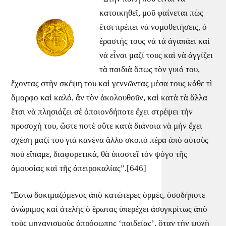
κατοικηθεῖ, μοῦ φαίνεται πὼς
ἔτσι πρέπει νὰ νομοθετήσεις, ὁ
ἐραστής τους νὰ τὰ ἀγαπάει καὶ
νὰ εἶναι μαζί τους καὶ νὰ ἀγγίζει
τὰ παιδιὰ ὅπως τὸν γυιό του,
ἔχοντας στὴν σκέψη του καὶ γεννῶντας μέσα τους κάθε τὶ
ὄμορφο καὶ καλό, ἂν τὸν ἀκολουθοῦν, καὶ κατὰ τὰ ἄλλα
ἔτσι νὰ πλησιάζει σὲ ὁποιονδήποτε ἔχει στρέψει τὴν
προσοχή του, ὥστε ποτὲ οὔτε κατὰ διάνοια νὰ μὴν ἔχει
σχέση μαζί του γιὰ κανένα ἄλλο σκοπὸ πέρα ἀπὸ αὐτοὺς
ποὺ εἴπαμε, διαφορετικά, θὰ ὑποστεῖ τὸν ψόγο τῆς
ἀμουσίας καὶ τῆς ἀπειροκαλίας”.[646]
Ἔστω δοκιμαζόμενος ἀπὸ κατώτερες ὁρμές, ὁσοδήποτε
ἀνώριμος καὶ ἀτελὴς ὁ ἔρωτας ὑπερέχει ἀσυγκρίτως ἀπὸ
τοὺς μηχανισμοὺς ἀπρόσωπης ‘παιδείας’, ὅταν τὴν ψυχὴ