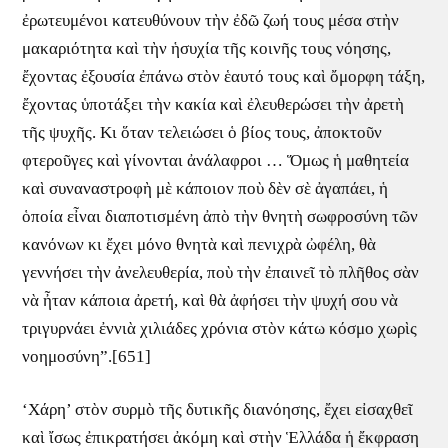
ἐρωτευμένοι κατευθύνουν τὴν ἐδῶ ζωή τους μέσα στὴν
μακαριότητα καὶ τὴν ἡσυχία τῆς κοινῆς τους νόησης,
ἔχοντας ἐξουσία ἐπάνω στὸν ἑαυτό τους καὶ ὄμορφη τάξη,
ἔχοντας ὑποτάξει τὴν κακία καὶ ἐλευθερώσει τὴν ἀρετὴ
τῆς ψυχῆς. Κι ὅταν τελειώσει ὁ βίος τους, ἀποκτοῦν
φτεροῦγες καὶ γίνονται ἀνάλαφροι … Ὅμως ἡ μαθητεία
καὶ συναναστροφὴ μὲ κάποιον ποὺ δὲν σὲ ἀγαπάει, ἡ
ὁποία εἶναι διαποτισμένη ἀπὸ τὴν θνητὴ σωφροσύνη τῶν
κανόνων κι ἔχει μόνο θνητὰ καὶ πενιχρὰ ὠφέλη, θὰ
γεννήσει τὴν ἀνελευθερία, ποὺ τὴν ἐπαινεῖ τὸ πλῆθος σὰν
νὰ ἦταν κάποια ἀρετή, καὶ θὰ ἀφήσει τὴν ψυχή σου νὰ
τριγυρνάει ἐννιὰ χιλιάδες χρόνια στὸν κάτω κόσμο χωρὶς
νοημοσύνη”.[651]
‘Χάρη’ στὸν συρμὸ τῆς δυτικῆς διανόησης, ἔχει εἰσαχθεῖ
καὶ ἴσως ἐπικρατήσει ἀκόμη καὶ στὴν Ἑλλάδα ἡ ἔκφραση