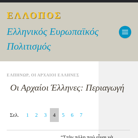
ΕΛΛΟΠΟΣ
Ελληνικός Ευρωπαϊκός
Πολιτισμός
ΕΛΠΗΝΩΡ
,
ΟΙ ΑΡΧΑΙΟΙ ΕΛΛΗΝΕΣ
Οι Αρχαίοι Έλληνες: Περιαγωγή
Σελ.
1
2
3
4
5
6
7
“Στὴν πόλη ποὺ εἶναι νὰ