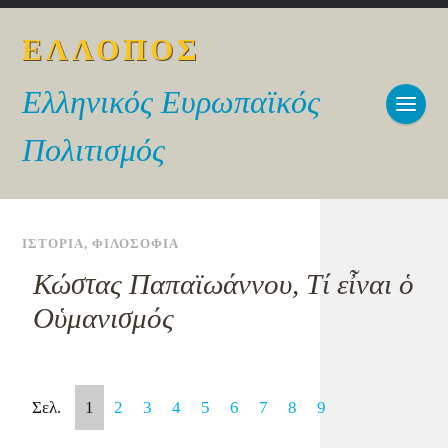
ΕΛΛΟΠΟΣ
Ελληνικός Ευρωπαϊκός
Πολιτισμός
ΙΣΤΟΡΙΑ
,
ΦΙΛΟΣΟΦΙΑ
Κώστας Παπαϊωάννου, Τί εἶναι ὁ
Οὑμανισμός
Σελ.
1
2
3
4
5
6
7
8
9