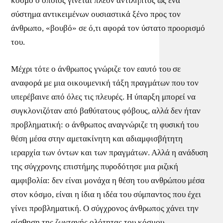
κόσμο ο οποίος γίνεται πλέον αντιληπτός ως ένα
σύστημα αντικειμένων ουσιαστικά ξένο προς τον
άνθρωπο, «βουβό» σε ό,τι αφορά τον ύστατο προορισμό
του.
Μέχρι τότε ο άνθρωπος γνώριζε τον εαυτό του σε
αναφορά με μια οικουμενική τάξη πραγμάτων που τον
υπερέβαινε από όλες τις πλευρές. Η ύπαρξη μπορεί να
συγκλονιζόταν από βαθύτατους φόβους, αλλά δεν ήταν
προβληματική: ο άνθρωπος αναγνώριζε τη φυσική του
θέση μέσα στην αμετακίνητη και αδιαμφισβήτητη
ιεραρχία των όντων και των πραγμάτων. Αλλά η ανάδυση
της σύγχρονης επιστήμης πυροδότησε μια ριζική
αμφιβολία: δεν είναι μονάχα η θέση του ανθρώπου μέσα
στον κόσμο, είναι η ίδια η ιδέα του σύμπαντος που έχει
γίνει προβληματική. Ο σύγχρονος άνθρωπος χάνει την
αίσθηση της ζωντανής ολότητας του κόσμου.