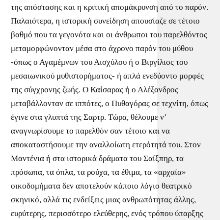
της απόστασης και η κριτική απομάκρυνση από το παρόν.
Παλαιότερα, η ιστορική συνείδηση απουσίαζε σε τέτοιο
βαθμό που τα γεγονότα και οι άνθρωποι του παρελθόντος
μεταμορφώνονταν μέσα στο άχρονο παρόν του μύθου
-όπως ο Αγαμέμνων του Αισχύλου ή ο Βιργίλιος του
μεσαιωνικού μυθιστορήματος- ή απλά ενεδύοντο μορφές
της σύγχρονης ζωής. Ο Καίσαρας ή ο Αλέξανδρος
μεταβάλλονταν σε ιππότες, ο Πυθαγόρας σε τεχνίτη, όπως
έγινε στα γλυπτά της Σαρτρ. Τώρα, θέλουμε ν’
αναγνωρίσουμε το παρελθόν σαν τέτοιο και να
αποκαταστήσουμε την αναλλοίωτη ετερότητά του. Στον
Μαντένια ή στα ιστορικά δράματα του Σαίξπηρ, τα
πρόσωπα, τα όπλα, τα ρούχα, τα έθιμα, τα «αρχαία»
οικοδομήματα δεν αποτελούν κάποιο λόγιο θεατρικό
σκηνικό, αλλά τις ενδείξεις μιας ανθρωπότητας άλλης,
ευρύτερης, περισσότερο ελεύθερης, ενός τρόπου ύπαρξης