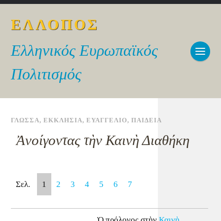
ΕΛΛΟΠΟΣ
Ελληνικός Ευρωπαϊκός
Πολιτισμός
ΓΛΩΣΣΑ
,
ΕΚΚΛΗΣΙΑ
,
ΕΥΑΓΓΕΛΙΟ
,
ΠΑΙΔΕΙΑ
Ἀνοίγοντας τὴν Καινὴ Διαθήκη
Σελ.
1
2
3
4
5
6
7
Ὁ πρόλογος στὴν
Καινὴ