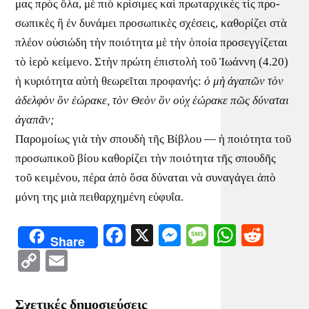
μας πρὸς ὅλα, μὲ πιὸ κρί­σι­μες καὶ πρω­ταρ­χι­κὲς τὶς προ­
σω­πι­κὲς ἢ ἐν δυ­νά­μει προ­σω­πι­κὲς σχέ­σεις, κα­θο­ρί­ζει στὰ
πλέ­ον οὐ­σι­ώ­δη τὴν ποι­ό­τη­τα μὲ τὴν ὁ­ποία προ­σεγ­γί­ζεται
τὸ ἱ­ε­ρὸ κεί­με­νο. Στὴν πρώ­τη ἐ­πι­στο­λὴ τοῦ Ἰ­ω­άν­νη (4.20)
ἡ κυ­ρι­ό­τη­τα αὐ­τὴ θε­ω­ρεῖ­ται προ­φα­νής:
ὁ μὴ ἀ­γα­πῶν τὸν
ἀ­δελ­φὸν ὃν ἑ­ώ­ρα­κε, τὸν Θε­ὸν ὃν οὐχ ἑ­ώ­ρα­κε πῶς δύ­να­ται
ἀ­γα­πᾶν;
Πα­ρο­μοί­ως γιὰ τὴν σπου­δὴ τῆς Βί­βλου — ἡ ποι­ό­τη­τα τοῦ
προ­σω­πι­κοῦ βί­ου κα­θο­ρί­ζει τὴν ποι­ό­τη­τα τῆς σπου­δῆς
τοῦ κει­μέ­νου, πέ­ρα ἀπὸ ὅσα δύ­να­ται νὰ συ­να­γά­γει ἀπὸ
μό­νη της μιὰ πει­θαρ­χη­μέ­νη εὐ­φυ­ΐα.
Facebook
X
Messenger
Message
WhatsA
Redd
Share
Copy
Email
Link
Σχετικές δημοσιεύσεις