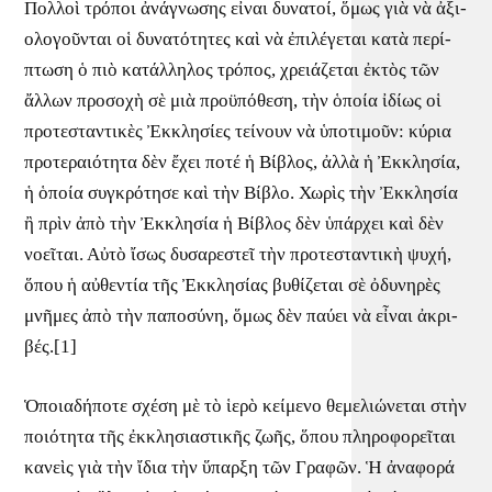
Πολ­λοὶ τρό­ποι ἀ­νά­γνω­σης εἶ­ναι δυ­να­τοί, ὅ­μως γιὰ νὰ ἀ­ξι­
ο­λο­γοῦν­ται οἱ δυ­να­τό­τη­τες καὶ νὰ ἐ­πι­λέ­γε­ται κα­τὰ πε­ρί­
πτω­ση ὁ πιὸ κα­τάλ­λη­λος τρό­πος, χρει­ά­ζε­ται ἐ­κτὸς τῶν
ἄλ­λων προ­σο­χὴ σὲ μιὰ προ­ϋ­πό­θε­ση, τὴν ὁ­ποία ἰ­δί­ως οἱ
προ­τε­σταν­τι­κὲς Ἐκ­κλη­σί­ες τεί­νουν νὰ ὑ­πο­τι­μοῦν: κύ­ρια
προ­τε­ραι­ό­τη­τα δὲν ἔ­χει πο­τέ ἡ Βί­βλος, ἀλ­λὰ ἡ Ἐκ­κλη­σία,
ἡ ὁ­ποία συγ­κρό­τη­σε καὶ τὴν Βί­βλο.
Χω­ρὶς τὴν Ἐκ­κλη­σία
ἢ πρὶν ἀπὸ τὴν Ἐκ­κλη­σία ἡ Βί­βλος δὲν ὑ­πάρ­χει καὶ δὲν
νο­εῖ­ται. Αὐ­τὸ ἴ­σως δυ­σα­ρε­στεῖ τὴν προ­τε­σταν­τι­κὴ ψυ­χή,
ὅ­που ἡ αὐ­θεν­τία τῆς Ἐκ­κλη­σί­ας βυ­θί­ζε­ται σὲ ὀ­δυ­νη­ρὲς
μνῆ­μες ἀπὸ τὴν πα­πο­σύ­νη, ὅ­μως δὲν παύ­ει νὰ εἶναι ἀ­κρι­
βές.[1]
Ὁ­ποι­α­δή­πο­τε σχέ­ση μὲ τὸ ἱ­ε­ρὸ κεί­με­νο θε­με­λι­ώ­νε­ται στὴν
ποι­ό­τη­τα τῆς ἐκ­κλη­σι­α­στι­κῆς ζω­ῆς, ὅ­που πλη­ρο­φο­ρεῖ­ται
κα­νεὶς γιὰ τὴν ἴ­δια τὴν ὕ­παρ­ξη τῶν Γρα­φῶν. Ἡ ἀ­να­φο­ρά