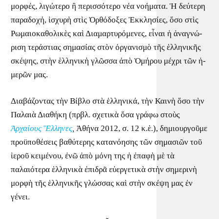
μορ­φές, λι­γώ­τε­ρο ἢ πε­ρισ­σό­τε­ρο νέα νο­ή­μα­τα. Ἡ δεύ­τε­ρη
πα­ρα­δο­χή, ἰ­σχυ­ρὴ στὶς Ὀρ­θό­δο­ξες Ἐκ­κλη­σί­ες, ὅσο στὶς
Ρω­μαι­ο­κα­θο­λι­κὲς καὶ Δι­α­μαρ­τυ­ρό­με­νες, εἶ­ναι ἡ ἀ­να­γνώ­
ρι­ση τε­ρά­στι­ας ση­μα­σί­ας στὸν ὀρ­γα­νι­σμὸ τῆς ἑλ­λη­νι­κῆς
σκέ­ψης, στὴν ἑλ­λη­νι­κὴ γλῶσ­σα ἀπὸ Ὁμή­ρου μέ­χρι τῶν ἡ­
με­ρῶν μας.
Διαβάζοντας τὴν Βίβλο στὰ ἑλληνικά, τὴν Καινὴ ὅσο τὴν
Παλαιὰ Διαθήκη (πρβλ. σχετικὰ ὅσα γράφω στοὺς
Ἀρχαίους Ἕλληνες
,
Ἀθήνα 2012, σ. 12 κ.ἑ.), δημιουργοῦμε
προϋποθέσεις βαθύτερης κατανόησης τῶν σημασιῶν τοῦ
ἱεροῦ κειμένου, ἐνῶ ἀπὸ μόνη της ἡ ἐπαφὴ μὲ τὰ
παλαιότερα ἑλληνικὰ ἐπιδρᾶ εὐεργετικὰ στὴν σημερινὴ
μορφὴ τῆς ἑλληνικῆς γλώσσας καὶ στὴν σκέψη μας ἐν
γένει.