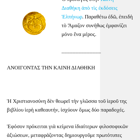
Διαθήκη ἀπὸ τὶς ἐκδόσεις
Ἐλπήνωρ
. Παραθέτω ἐδῶ, ἐπειδὴ
τὸ Ἄμαζον συνήθως ἐμφανίζει
μόνο ἕνα μέρος.
______________
ΑΝΟΙΓΟΝΤΑΣ ΤΗΝ ΚΑΙΝΗ ΔΙΑΘΗΚΗ
Ἡ Χριστιανοσύνη δὲν θεωρεῖ τὴν γλῶσσα τοῦ ἱεροῦ της
βιβλίου ἱερὴ καθεαυτήν, ἰσχύουν ὅμως δύο παραδοχές.
Ἐ­φό­σον πρό­κει­ται γιὰ κεί­με­να ἰ­δι­αί­τε­ρων φι­λο­σο­φι­κῶν
ἀ­ξι­ώ­σε­ων, με­τα­φρά­ζον­τας δη­μι­ουρ­γοῦ­με πρω­τό­τυ­πες