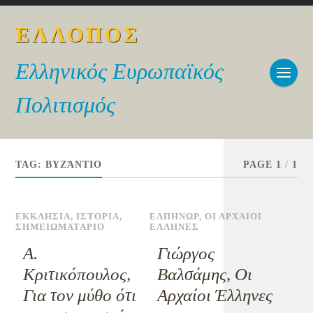
ΕΛΛΟΠΟΣ
Ελληνικός Ευρωπαϊκός
Πολιτισμός
TAG:
ΒΥΖΆΝΤΙΟ
PAGE 1
/
1
ΕΚΚΛΗΣΙΑ
,
ΙΣΤΟΡΙΑ
,
ΕΛΠΗΝΩΡ
,
ΟΙ ΑΡΧΑΙΟΙ
ΣΗΜΕΙΩΜΑΤΑΡΙΟ
ΕΛΛΗΝΕΣ
Α.
Γιώργος
Κριτικόπουλος,
Βαλσάμης, Οι
Για τον μύθο ότι
Αρχαίοι Έλληνες