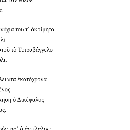
α.
νύχια του τ᾿ ἀκοίμητο
λι
στοῦ τὸ Τετραβάγγελο
λι.
λειωτα ἑκατόχρονα
ένος
κηση ὁ Δικέφαλος
ος.
όντησ᾿ ὁ ἀντίλαλος: