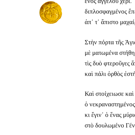
ἑνὸς ἀγγέλου χέρι.
διπλοσφαγμένος ἔπ
ἀπ᾿ τ᾿ ἄπιστο μαχαί
Στὴν πόρτα τῆς Ἁγι
μὲ ματωμένα στήθη
τὶς δυὸ φτεροῦγες 
καὶ πάλι ὀρθὸς ἐστ
Καὶ στοίχειωσε καὶ
ὁ νεκραναστημένος
κι ἔγιν᾿ ὁ ἕνας μύρ
στὸ δουλωμένο Γέν