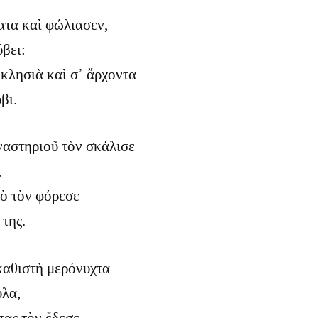
ατα καὶ φώλιασεν,
βει:
κκλησιὰ καὶ σ᾿ ἄρχοντα
βι.
ναστηριοῦ τὸν σκάλισε
,
ὸ τὸν φόρεσε
 της.
καθιστὴ μερόνυχτα
ύλα,
τας τὸν ἔδεσε