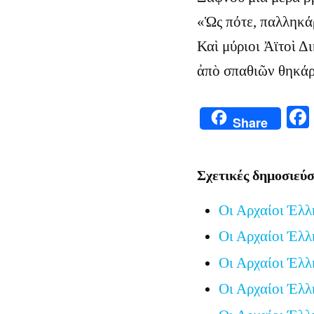
«Ὡς πότε, παλληκά
Καὶ μύριοι Ἀϊτοὶ Δ
ἀπὸ σπαθιῶν θηκάρ
Share
Σχετικές δημοσιεύσ
Οι Αρχαίοι Έλλ
Οι Αρχαίοι Έλλ
Οι Αρχαίοι Έλλ
Οι Αρχαίοι Έλλ