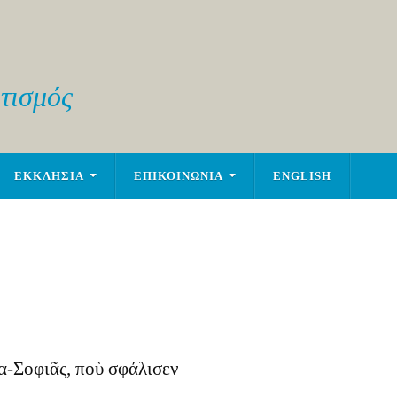
τισμός
ΕΚΚΛΗΣΙΑ
ΕΠΙΚΟΙΝΩΝΙΑ
ENGLISH
α-Σοφιᾶς, ποὺ σφάλισεν