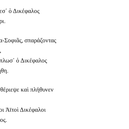
εσ᾿ ὁ Δικέφαλος
ρι.
α-Σοφιᾶς, σπαράζοντας
,
ἅπλωσ᾿ ὁ Δικέφαλος
ήθη.
 θέριεψε καὶ πλήθυνεν
ιοι Ἀϊτοὶ Δικέφαλοι
ος.