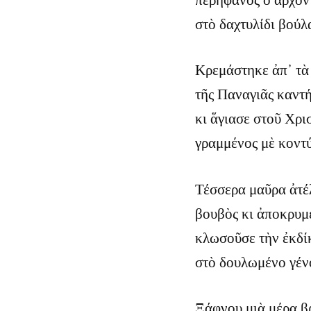
στὸ δαχτυλίδι βούλ
Κρεμάστηκε ἀπ᾿ τὰ 
τῆς Παναγιᾶς καντή
κι ἅγιασε στοῦ Χρι
γραμμένος μὲ κοντύ
Τέσσερα μαῦρα ἀτέ
βουβὸς κι ἀποκρυμ
κλωσοῦσε τὴν ἐκδί
στὸ δουλωμένο γέν
Ξάφνου μιὰ μέρα βρ