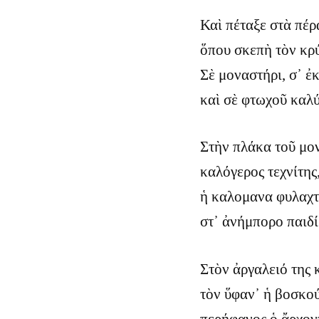
Καὶ πέταξε στὰ πέρ
ὅπου σκεπὴ τὸν κρύ
Σὲ μοναστήρι, σ᾿ ἐ
καὶ σὲ φτωχοῦ καλύ
Στὴν πλάκα τοῦ μο
καλόγερος τεχνίτης
ἡ καλομανα φυλαχτ
στ᾿ ἀνήμπορο παιδί
Στὸν ἀργαλειό της 
τὸν ὕφαν᾿ ἡ βοσκο
περήφανος ὁ ἄρχον