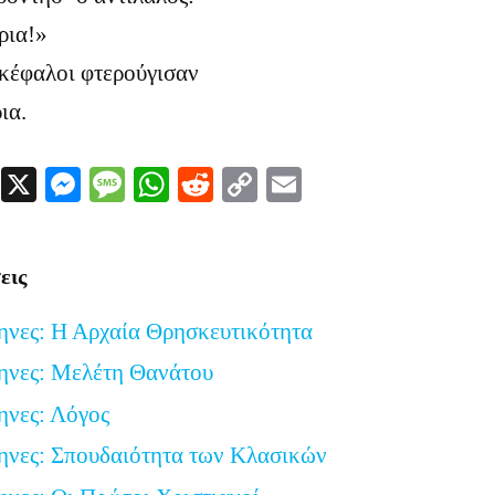
ρια!»
ικέφαλοι φτερούγισαν
ια.
Facebook
X
Messenger
Message
WhatsApp
Reddit
Copy
Email
Link
εις
ηνες: Η Αρχαία Θρησκευτικότητα
ηνες: Μελέτη Θανάτου
ηνες: Λόγος
ηνες: Σπουδαιότητα των Κλασικών