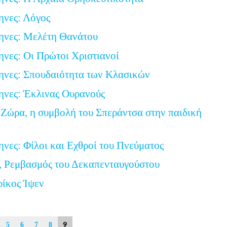
ηνες: Λόγος
ηνες: Μελέτη Θανάτου
ηνες: Οι Πρώτοι Χριστιανοί
ηνες: Σπουδαιότητα των Κλασικών
ηνες: Έκλινας Ουρανούς
Ζώρα, η συμβολή του Σπεράντσα στην παιδική
ηνες: Φίλοι και Εχθροί του Πνεύματος
, Ρεμβασμός του Δεκαπενταυγούστου
ρίκος Ίψεν
9
5
6
7
8