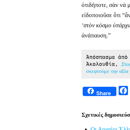
ὁτιδήποτε, σὰν νὰ μ
εἰδοποιοῦσε ὅτι “ἂ
‘στὸν κόσμο ὑπάρχω
ἀνάπαυση.”
Ἀπόσπασμα ἀπὸ 
Ἀκολουθία, 
Στοι
σκεφτούμε την αξία
Share
Σχετικές δημοσιεύσ
Οι Αρχαίοι Έλλ