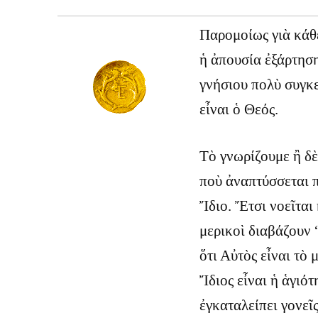
Παρομοίως γιὰ κάθε
ἡ ἀπουσία ἐξάρτηση
γνήσιου πολὺ συγκε
εἶναι ὁ Θεός.
Τὸ γνωρίζουμε ἢ δὲ
ποὺ ἀναπτύσσεται 
Ἴδιο. Ἔτσι νοεῖται
μερικοὶ διαβάζουν 
ὅτι Αὐτὸς εἶναι τὸ
Ἴδιος εἶναι ἡ ἁγιό
ἐγκαταλείπει γονεῖς