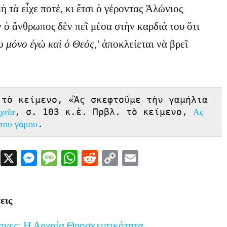
ὴ τὰ εἶχε ποτέ, κι ἔτσι ὁ γέροντας Ἁλώνιος
ν ὁ ἄνθρωπος δὲν πεῖ μέσα στὴν καρδιά του ὅτι
 μόνο ἐγὼ καὶ ὁ Θεός,
’ ἀποκλείεται νὰ βρεῖ
τὸ κείμενο, «Ἂς σκεφτοῦμε τὴν γαμήλια 
, σ. 103 κ.ἑ. Πρβλ. τὸ κείμενο, 
χεῖα
Ας 
.
 του γάμου
Facebook
X
Messenger
Message
WhatsApp
Reddit
Copy
Email
Link
εις
ηνες: Η Αρχαία Θρησκευτικότητα