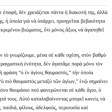
 ἐπαφή, δὲν χρειάζεται πάντα ἡ διακοπή της, ἀλλὰ
ς, ἡ ὁποία γιὰ νὰ ὑπάρχει, προηγεῖται βεβαιότητα
κριμένου βιώματος, ὅτι μόνος ἄξιος νὰ ἀγαπηθεῖ
ν τὸ γνωρίζουμε, μέσα σὲ κάθε σχέση, στὸν βαθμὸ
πραγματικὴ ἑνότητα, δὲν ἀγαπᾶμε παρὰ μόνο τὸν
 ἡ φράση “ὁ ἐν ἁγίοις θαυμαστός,” τὴν ὁποία
“ὁ πιὸ θαυμαστὸς μεταξὺ τῶν ἁγίων,” ἐνῷ σημαίνει
 μόνο θαυμάσιο ποὺ φανερώνεται σὲ κάθε ἅγιο, ὁ
τητά τους. Αὐτό καταλαβαίνοντας μπορεῖ κανεὶς νὰ
, παιδιά, φίλους, ἀδελφούς, περιουσία καὶ