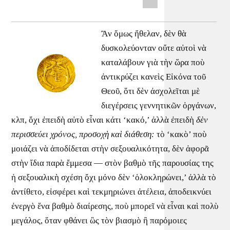
Ἂν ὅμως ἤθελαν, δὲν θὰ
δυσκολεύονταν οὔτε αὐτοὶ νὰ
καταλάβουν γιὰ τὴν ὥρα ποὺ
ἀντικρύζει κανεὶς Εἰκόνα τοῦ
Θεοῦ, ὅτι δὲν ἀσχολεῖται μὲ
διεγέρσεις γεννητικῶν ὀργάνων,
κλπ, ὄχι ἐπειδὴ αὐτὸ εἶναι κάτι ‘κακό,’ ἀλλὰ ἐπειδὴ
δὲν
περισσεύει χρόνος, προσοχὴ καὶ διάθεση:
τὸ ‘κακὸ’ ποὺ
μοιάζει νὰ ἀποδίδεται στὴν σεξουαλικότητα, δὲν ἀφορᾶ
στὴν ἴδια παρὰ ἔμμεσα — στὸν βαθμὸ τῆς παρουσίας της
ἡ σεξουαλικὴ σχέση ὄχι μόνο δὲν ‘ὁλοκληρώνει,’ ἀλλὰ τὸ
ἀντίθετο, εἰσφέρει καὶ τεκμηριώνει ἀτέλεια, ἀποδεικνύει
ἐνεργὸ ἕνα βαθμὸ διαίρεσης, ποὺ μπορεῖ νὰ εἶναι καὶ πολὺ
μεγάλος, ὅταν φθάνει ὣς τὸν βιασμὸ ἢ παρόμοιες