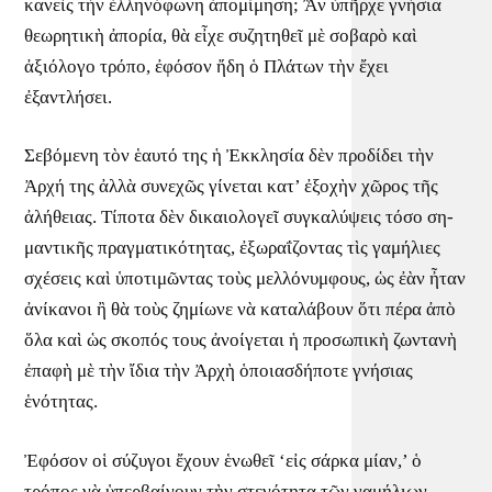
κανεὶς τὴν ἑλληνόφωνη ἀπομίμηση; Ἂν ὑπῆρχε γνήσια
θεωρητικὴ ἀπορία, θὰ εἶχε συζητηθεῖ μὲ σοβαρὸ καὶ
ἀξιόλογο τρόπο, ἐφόσον ἤδη ὁ Πλάτων τὴν ἔχει
ἐξαντλήσει.
Σεβόμενη τὸν ἑαυτό της ἡ Ἐκκλησία δὲν προδίδει τὴν
Ἀρχή της ἀλλὰ συνεχῶς γίνεται κατ’ ἐξοχὴν χῶρος τῆς
ἀλήθειας. Τίποτα δὲν δικαιολογεῖ συγκαλύψεις τόσο ση­
μαντικῆς πραγματικότητας, ἐξωραΐζοντας τὶς γαμήλιες
σχέσεις καὶ ὑποτιμῶντας τοὺς μελλόνυμφους, ὡς ἐὰν ἦταν
ἀνίκανοι ἢ θὰ τοὺς ζημίωνε νὰ καταλάβουν ὅτι πέρα ἀπὸ
ὅλα καὶ ὡς σκοπός τους ἀνοίγεται ἡ προσωπικὴ ζωντανὴ
ἐπαφὴ μὲ τὴν ἴδια τὴν Ἀρχὴ ὁποιασδήποτε γνήσιας
ἑνότητας.
Ἐφόσον οἱ σύζυγοι ἔχουν ἑνωθεῖ ‘εἰς σάρκα μίαν,’ ὁ
τρόπος νὰ ὑπερβαίνουν τὴν στενότητα τῶν γαμήλιων