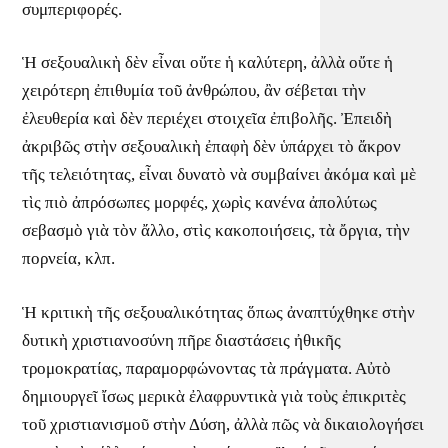
συμπεριφορές.
Ἡ σεξουαλικὴ δὲν εἶναι οὔτε ἡ καλύτερη, ἀλλὰ οὔτε ἡ
χειρότερη ἐπιθυμία τοῦ ἀνθρώπου, ἂν σέβεται τὴν
ἐλευθερία καὶ δὲν περιέχει στοιχεῖα ἐπιβολῆς. Ἐπειδὴ
ἀκριβῶς στὴν σεξουαλικὴ ἐπαφὴ δὲν ὑπάρχει τὸ ἄκρον
τῆς τελειότητας, εἶναι δυνατὸ νὰ συμβαίνει ἀκόμα καὶ μὲ
τὶς πιὸ ἀπρόσωπες μορφές, χωρὶς κανένα ἀπολύτως
σεβασμὸ γιὰ τὸν ἄλλο, στὶς κακοποιήσεις, τὰ ὄργια, τὴν
πορνεία, κλπ.
Ἡ κριτικὴ τῆς σεξουαλικότητας ὅπως ἀναπτύχθηκε στὴν
δυτικὴ χριστιανοσύνη πῆρε διαστάσεις ἠθικῆς
τρομοκρατίας, παραμορφώνοντας τὰ πράγματα. Αὐτὸ
δημιουργεῖ ἴσως μερικὰ ἐλαφρυντικὰ γιὰ τοὺς ἐπικριτὲς
τοῦ χριστιανισμοῦ στὴν Δύση, ἀλλὰ πῶς νὰ δικαιολογήσει