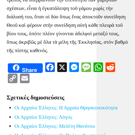
σχέσεων, εἶναι ἡ ἐγκατάλειψη τοῦ γάμου χωρὶς τὴν
διάλυσή του, ὅταν οἱ δύο ὅπως ἕνας ἀποκτοῦν συνείδηση
Θεοῦ καὶ φέρουν στὴν συνείδηση αὐτὴ κάθε πλευρὰ τοῦ
βίου τους, ὁπότε πλέον γίνονται ἀδελφοὶ μεταξύ τους,
ὅπως ἀκριβῶς μὲ ὅλα τὰ μέλη τῆς Ἐκκλησίας, στὸν βαθμὸ
τῆς πίστης καθενός.
Facebook
X
Messenger
Message
WhatsA
Redd
Share
Copy
Email
Link
Σχετικές δημοσιεύσεις
Οι Αρχαίοι Έλληνες: Η Αρχαία Θρησκευτικότητα
Οι Αρχαίοι Έλληνες: Λόγος
Οι Αρχαίοι Έλληνες: Μελέτη Θανάτου