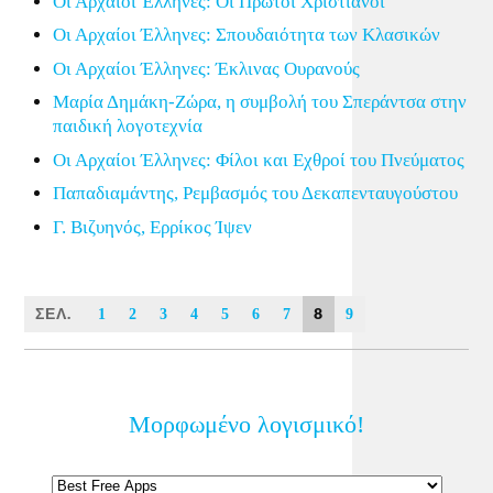
Οι Αρχαίοι Έλληνες: Οι Πρώτοι Χριστιανοί
Οι Αρχαίοι Έλληνες: Σπουδαιότητα των Κλασικών
Οι Αρχαίοι Έλληνες: Έκλινας Ουρανούς
Μαρία Δημάκη-Ζώρα, η συμβολή του Σπεράντσα στην
παιδική λογοτεχνία
Οι Αρχαίοι Έλληνες: Φίλοι και Εχθροί του Πνεύματος
Παπαδιαμάντης, Ρεμβασμός του Δεκαπενταυγούστου
Γ. Βιζυηνός, Ερρίκος Ίψεν
ΣΕΛ.
8
1
2
3
4
5
6
7
9
Μορφωμένο λογισμικό!