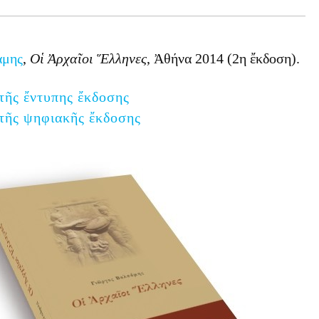
άμης
,
Οἱ Ἀρχαῖοι Ἕλληνες
, Ἀθήνα 2014 (2η ἔκδοση).
τῆς ἔντυπης ἔκδοσης
 τῆς ψηφιακῆς ἔκδοσης