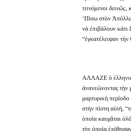
τεινόμενοι δεινῶς, 
‘Πίσω στὸν Ἀπόλλω
νὰ ἐπιβάλουν κάτι 
“ἐγκατέλειψαν τὴν 
ΑΛΛΑΖΕ ὁ ἑλληνισμ
ἀνανεώνοντας τὴν 
μαρτυρικὴ περίοδο 
στὴν πίστη αὐτή, “
ὁποία καυχᾶται ὁλό
τὴν ὁποία ἐχύθησαν