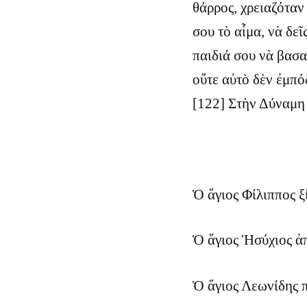
θάρρος, χρειαζόταν
σου τὸ αἷμα, νὰ δεῖ
παιδιά σου νὰ βασα
οὔτε αὐτὸ δὲν ἐμπό
[122] Στὴν Δύναμη 
Ὁ ἅγιος Φίλιππος ξί
Ὁ ἅγιος Ἡσύχιος ἀπ
Ὁ ἅγιος Λεωνίδης π