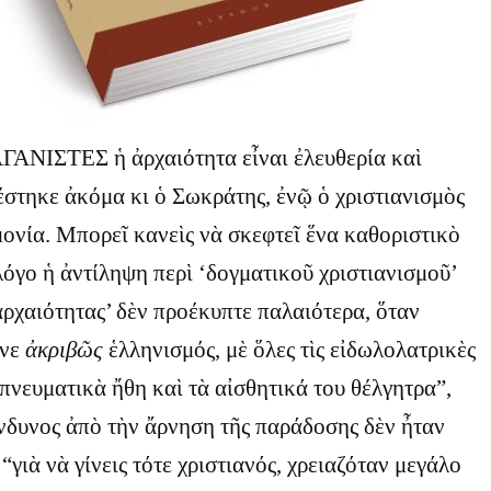
ΝΙΣΤΕΣ ἡ ἀρχαιότητα εἶναι ἐλευθερία καὶ
έστηκε ἀκόμα κι ὁ Σωκράτης, ἐνῷ ὁ χριστιανισμὸς
μονία. Μπορεῖ κανεὶς νὰ σκεφτεῖ ἕνα καθοριστικὸ
λόγο ἡ ἀντίληψη περὶ ‘δογματικοῦ χριστιανισμοῦ’
ἀρχαιότητας’ δὲν προέκυπτε παλαιότερα, ὅταν
ινε
ἀκριβῶς
ἑλληνισμός, μὲ ὅλες τὶς εἰδωλολατρικὲς
 πνευματικὰ ἤθη καὶ τὰ αἰσθητικά του θέλγητρα”,
ίνδυνος ἀπὸ τὴν ἄρνηση τῆς παράδοσης δὲν ἦταν
“γιὰ νὰ γίνεις τότε χριστιανός, χρειαζόταν μεγάλο