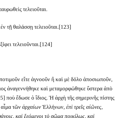
ταυρωθεὶς τελειοῦται.
ἐν τῇ θαλάσσῃ τελειοῦται.[123]
ξίφει τελειοῦνται.[124]
ποτιμοῦν εἴτε ἀγνοοῦν ἢ καὶ μὲ δόλο ἀποσιωποῦν,
σμος ἀναγεννήθηκε καὶ μεταμορφώθηκε ὕστερα ἀπὸ
] ποὺ ἔδωσε ὁ ἴδιος. Ἡ ἀρχὴ τῆς σημερινῆς πίστης
 αἷμα τῶν
ἀρχαίων
Ἑλλήνων,
ἐπὶ τρεῖς αἰῶνες
,
άνοις, καὶ ξεόμενοι τὸ σῶμα ποικίλως, καὶ