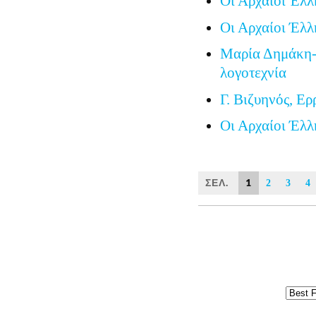
Οι Αρχαίοι Έλλ
Οι Αρχαίοι Έλλ
Μαρία Δημάκη-
λογοτεχνία
Γ. Βιζυηνός, Ερ
Οι Αρχαίοι Έλλ
ΣΕΛ.
1
2
3
4