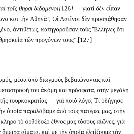
καὶ τοῖς θηρσὶ διδόμενοι[
126
]
— γιατί δὲν εἶπαν
να καὶ τὴν Ἀθηνᾶ’; Οἱ Λατῖνοι δὲν προσπάθησαν
ξένο, ἀντιθέτως, κατηγοροῦσαν τοὺς Ἕλληνες ὅτι
θρησκεία τῶν προγόνων τους”.[127]
ός, μέσα ἀπὸ διωγμοὺς βεβαιώνοντας καὶ
μεταστροφή του ἀκόμη καὶ πρόσφατα, στὴν μεγάλη
τῆς τουρκοκρατίας — γιὰ ποιό λόγο; Τί ὁδήγησε
τὴν ὁποία παραλάβαμε ἀπὸ τοὺς πατέρες μας, στὴν
κληρο τὸ ὀρθόδοξο ἔθνος μας τόσους αἰῶνες, γιὰ
 ἄπειρα αἵματα, καὶ μὲ τὴν ὁποία ἐλπίζουμε τὴν