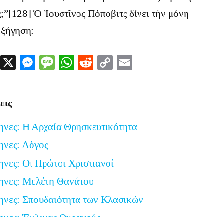
;”[128] Ὁ Ἰουστῖνος Πόποβιτς δίνει τὴν μόνη
ἐξήγηση:
Facebook
X
Messenger
Message
WhatsApp
Reddit
Copy
Email
Link
εις
ηνες: Η Αρχαία Θρησκευτικότητα
ηνες: Λόγος
ηνες: Οι Πρώτοι Χριστιανοί
ηνες: Μελέτη Θανάτου
ηνες: Σπουδαιότητα των Κλασικών