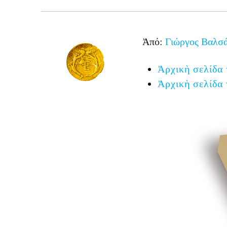
Ἀπό:
Γιώργος Βαλσ
Ἀρχικὴ σελίδα 
Ἀρχικὴ σελίδα