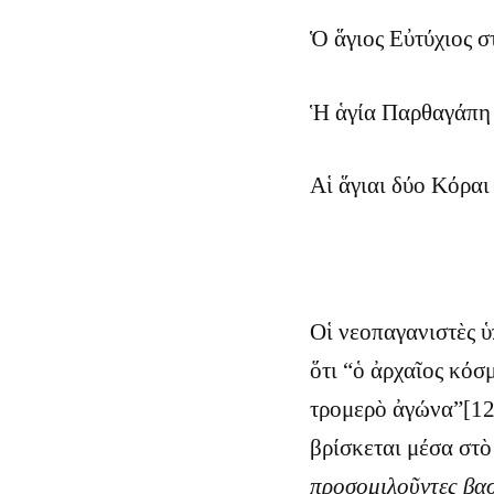
Ὁ ἅγιος Εὐτύχιος σ
Ἡ ἁγία Παρθαγάπη 
Αἱ ἅγιαι δύο Κόραι 
Οἱ νεοπαγανιστὲς ὑ
ὅτι “ὁ ἀρχαῖος κό
τρομερὸ ἀγώνα”[125
βρίσκεται μέσα στὸ
προσομιλοῦντες βασ