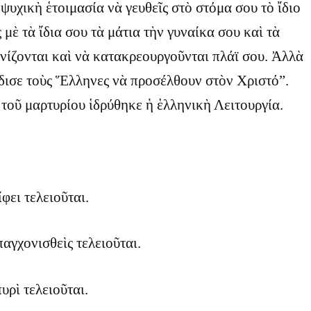
 ψυχικὴ ἑτοιμασία νὰ γευθεῖς στὸ στόμα σου τὸ ἴδιο
ς μὲ τὰ ἴδια σου τὰ μάτια τὴν γυναίκα σου καὶ τὰ
νίζονται καὶ νὰ κατακρεουργοῦνται πλάϊ σου. Ἀλλὰ
δισε τοὺς Ἕλληνες νὰ προσέλθουν στὸν Χριστό”.
τοῦ μαρτυρίου ἱδρύθηκε ἡ ἑλληνικὴ Λειτουργία.
φει τελειοῦται.
αγχονισθεὶς τελειοῦται.
υρὶ τελειοῦται.