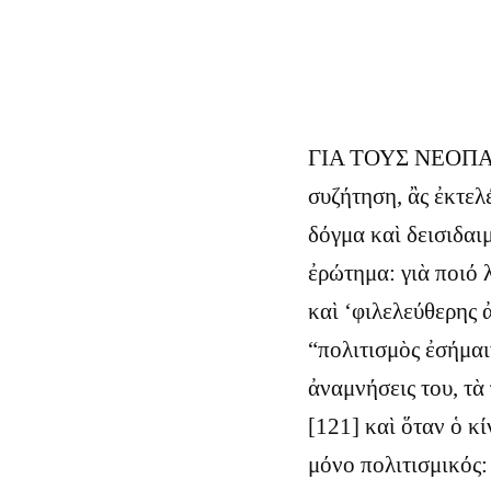
ΓΙΑ ΤΟΥΣ ΝΕΟΠΑΓΑ
συζήτηση, ἂς ἐκτελ
δόγμα καὶ δεισιδαι
ἐρώτημα: γιὰ ποιό 
καὶ ‘φιλελεύθερης 
“πολιτισμὸς ἐσήμα
ἀναμνήσεις του, τὰ
[121] καὶ ὅταν ὁ κ
μόνο πολιτισμικός: 