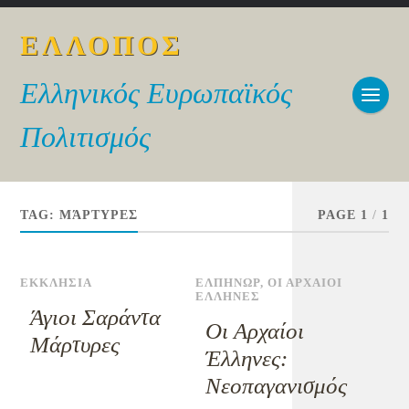
ΕΛΛΟΠΟΣ
Ελληνικός Ευρωπαϊκός
Πολιτισμός
TAG:
ΜΆΡΤΥΡΕΣ
PAGE 1
/
1
ΕΚΚΛΗΣΙΑ
ΕΛΠΗΝΩΡ
,
ΟΙ ΑΡΧΑΙΟΙ
ΕΛΛΗΝΕΣ
Άγιοι Σαράντα
Οι Αρχαίοι
Μάρτυρες
Έλληνες:
Νεοπαγανισμός