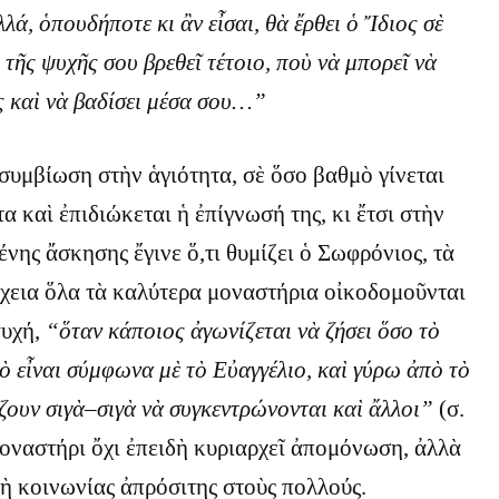
λά, ὁπουδήποτε κι ἂν εἶσαι, θὰ ἔρθει ὁ Ἴδιος σὲ
τῆς ψυχῆς σου βρεθεῖ τέτοιο, ποὺ νὰ μπορεῖ νὰ
ς καὶ νὰ βαδίσει μέσα σου…”
συμβίωση στὴν ἁγιότητα, σὲ ὅσο βαθμὸ γίνεται
α καὶ ἐπιδιώκεται ἡ ἐπίγνωσή της, κι ἔτσι στὴν
νης ἄσκησης ἔγινε ὅ,τι θυμίζει ὁ Σωφρόνιος, τὰ
χεια ὅλα τὰ καλύτερα μοναστήρια οἰκοδομοῦνται
ψυχή,
“ὅταν κάποιος ἀγωνίζεται νὰ ζήσει ὅσο τὸ
ὸ εἶναι σύμφωνα μὲ τὸ Εὐαγγέλιο, καὶ γύρω ἀπὸ τὸ
ουν σιγὰ–σιγὰ νὰ συγκεντρώνονται καὶ ἄλλοι”
(σ.
οναστήρι ὄχι ἐπειδὴ κυριαρχεῖ ἀπομόνωση, ἀλλὰ
χὴ κοινωνίας ἀπρόσιτης στοὺς πολλούς.