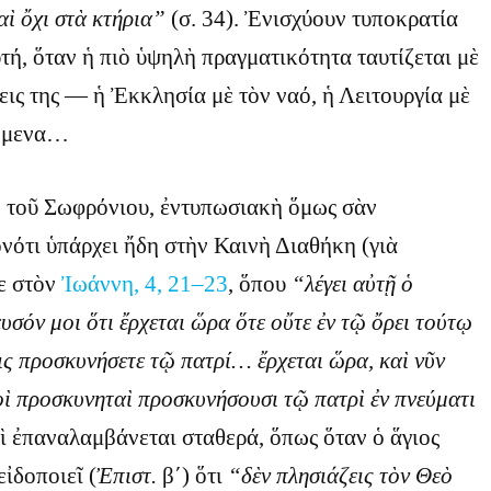
ὶ ὄχι στὰ κτήρια”
(σ. 34). Ἐνισχύουν τυποκρατία
ὐτή, ὅταν ἡ πιὸ ὑψηλὴ πραγματικότητα ταυτίζεται μὲ
ις της — ἡ Ἐκκλησία μὲ τὸν ναό, ἡ Λειτουργία μὲ
ρώμενα…
η τοῦ Σωφρόνιου, ἐντυπωσιακὴ ὅμως σὰν
νότι ὑπάρχει ἤδη στὴν Καινὴ Διαθήκη (γιὰ
ε στὸν
Ἰωάννη, 4, 21–23
, ὅπου
“λέγει αὐτῇ ὁ
ευσόν μοι ὅτι ἔρχεται ὥρα ὅτε οὔτε ἐν τῷ ὄρει τούτῳ
ις προσκυνήσετε τῷ πατρί… ἔρχεται ὥρα, καὶ νῦν
νοὶ προσκυνηταὶ προσκυνήσουσι τῷ πατρὶ ἐν πνεύματι
αὶ ἐπαναλαμβάνεται σταθερά, ὅπως ὅταν ὁ ἅγιος
ἰδοποιεῖ (
Ἐπιστ.
β΄) ὅτι
“δὲν πλησιάζεις τὸν Θεὸ