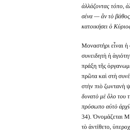
ἀλλάζοντας τόπο, ἀλ
σένα — ἂν τὸ βάθος 
κατοικήσει ὁ Κύριο
Μοναστήρι εἶναι ἡ 
συνειδητὴ ἡ ἁγιότητ
πράξη τῆς ὀργανωμέ
πρῶτα καὶ στὴ συνέ
στὴν πιὸ ζωντανὴ 
δυνατὸ μὲ ὅλο του τ
πρόσωπο αὐτὸ ἀρχίζ
34). Ὀνομάζεται Μ
τὸ ἀντίθετο, ὑπερο