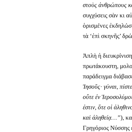
στοὺς ἀνθρώπους κα
συγχύσεις σὰν κι α
ὁρισμένες ἐκδηλώσε
τὰ ‘ἐπὶ σκηνῆς’ δ
Ἁπλὴ ἡ διευκρίνισ
πρωτάκουστη, μολο
παράδειγμα διάβασ
Ἰησοῦς· γύναι, πίστ
οὔτε ἐν Ἱεροσολύμο
ἐστιν, ὅτε οἱ ἀληθι
καὶ ἀληθείᾳ…”
), κ
Γρηγόριος Νύσσης ε