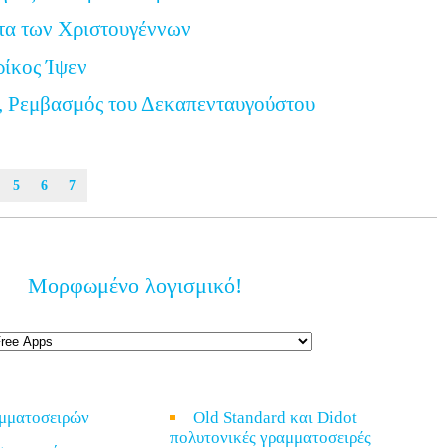
τα των Χριστουγέννων
ρίκος Ίψεν
, Ρεμβασμός του Δεκαπενταυγούστου
5
6
7
Μορφωμένο λογισμικό!
αμματοσειρών
Old Standard και Didot
πολυτονικές γραμματοσειρές