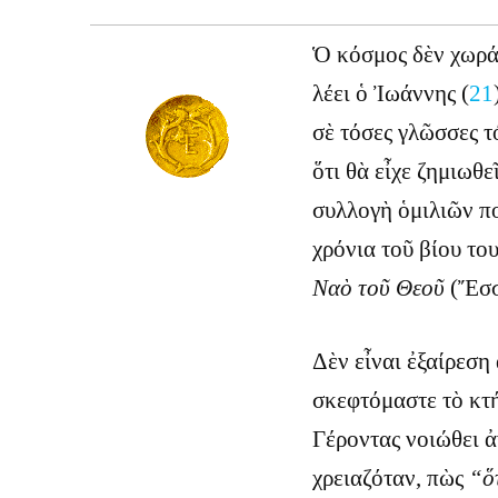
Ὁ κόσμος δὲν χωρά
λέει ὁ Ἰωάννης (
21
σὲ τόσες γλῶσσες τ
ὅτι θὰ εἶχε ζημιωθ
συλλογὴ ὁμιλιῶν π
χρόνια τοῦ βίου το
Ναὸ τοῦ Θεοῦ
(Ἔσσ
Δὲν εἶναι ἐξαίρεση
σκεφτόμαστε τὸ κτή
Γέροντας νοιώθει 
χρειαζόταν, πὼς
“ὅ