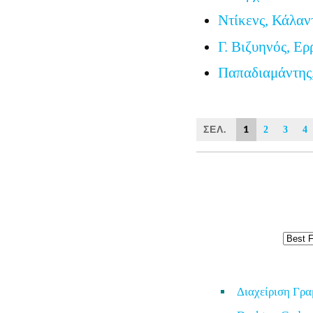
Ντίκενς, Κάλαν
Γ. Βιζυηνός, Ερ
Παπαδιαμάντης
ΣΕΛ.
1
2
3
4
Διαχείριση Γρ