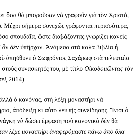
ει ὅσα θὰ μποροῦσαν νὰ γραφοῦν γιὰ τὸν Χριστό,
). Μέχρι σήμερα συνεχῶς γράφονται περισσότερα,
όσο σπουδαῖα, ὥστε διαβάζοντας γνωρίζει κανεὶς
εῖ ἂν δὲν ὑπῆρχαν. Ἀνάμεσα στὰ καλὰ βιβλία ἡ
οὺ ἀπηύθυνε ὁ Σωφρόνιος Σαχάρωφ στὰ τελευταῖα
υ στοὺς συνασκητές του, μὲ τίτλο
Οἰκοδομῶντας τὸν
εξ 2014).
 ἀλλὰ ὁ κανόνας, στὴ λέξη μοναστήρι νὰ
ριο, ἀπόδειξη κι αὐτὸ λειψῆς συνείδησης. Ἔτσι ὁ
ἀνάγκη νὰ δώσει ἔμφαση ποὺ κανονικὰ δὲν θὰ
ταν λέμε μοναστήρι ἀναφερόμαστε πάνω ἀπὸ ὅλα