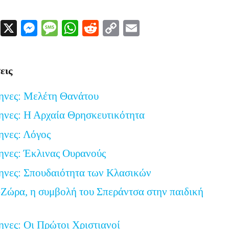
Facebook
X
Messenger
Message
WhatsApp
Reddit
Copy
Email
Link
εις
ηνες: Μελέτη Θανάτου
ηνες: Η Αρχαία Θρησκευτικότητα
ηνες: Λόγος
ηνες: Έκλινας Ουρανούς
ηνες: Σπουδαιότητα των Κλασικών
Ζώρα, η συμβολή του Σπεράντσα στην παιδική
ηνες: Οι Πρώτοι Χριστιανοί