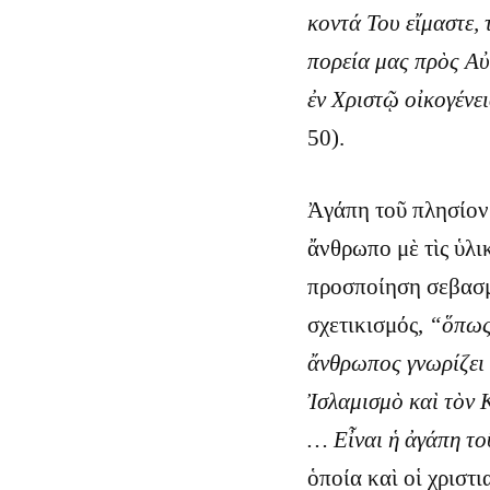
κοντά Του εἴμαστε, 
πορεία μας πρὸς Αὐ
ἐν Χριστῷ οἰκογένε
50).
Ἀγάπη τοῦ πλησίον 
ἄνθρωπο μὲ τὶς ὑλικ
προσποίηση σεβασμ
σχετικισμός,
“ὅπως 
ἄνθρωπος γνωρίζει 
Ἰσλαμισμὸ καὶ τὸν 
… Εἶναι ἡ ἀγάπη το
ὁποία καὶ οἱ χριστ