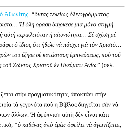
 ὁ Ἀθωνίτης
,
“ὄντας τελείως ὀλιγογράμματος
Χριστό… Ἡ ὅλη ὅραση διήρκεσε μία μόνο στιγμή,
μὴ αὐτὴ περικλειόταν ἡ αἰωνιότητα… Σὲ σχέση μὲ
γράφει ὁ ἴδιος ὅτι ἤθελε νὰ πάσχει γιὰ τὸν Χριστό…
ερῶν του ἔζησε σὲ κατάσταση ἐμπνεύσεως, ποὺ τοῦ
η τοῦ Ζῶντος Χριστοῦ ἐν Πνεύματι Ἁγίῳ”
(σελ.
ζεται στὴν πραγματικότητα, ἀποκτάει στὴν
ιρία τὰ γεγονότα ποὺ ἡ Βίβλος διηγεῖται σὰν νὰ
ιων ἄλλων. Ἡ ἀφύπνιση αὐτὴ δὲν εἶναι κάτι
ετικό,
“ὁ καθένας ἀπὸ ἐμᾶς ὀφείλει νὰ ἀγωνίζεται,