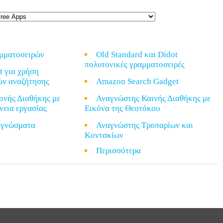
αμματοσειρών
Old Standard και Didot
πολυτονικές γραμματοσειρές
t για χρήση
ών αναζήτησης
Amazon Search Gadget
ινής Διαθήκης με
Αναγνώστης Καινής Διαθήκης με
νεια εργασίας
Εικόνα της Θεοτόκου
ναγνώσματα
Αναγνώστης Τροπαρίων και
Κοντακίων
α
Περισσότερα