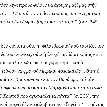
τόσο λιγώτερους φίλους θὰ ἔχουμε μαζί μας στὴν
τόν… Γι’ αὐτό, τὸ νὰ βρεῖ κάποιος μιὰ πνευματικὴ
ια εἶναι ἕνα δῶρο ἐξαιρετικὰ πολύτιμο”
(σελ. 249–
δὲν συνιστᾶ οὔτε ἡ ‘φιλανθρωπία’ ποὺ ταυτίζει τὸν
ές του ἀνάγκες, οὔτε ἡ ἀνοχὴ τῆς ἰδιοτροπίας καὶ ἡ
οῦ, πολὺ λιγώτερο ὁ συγκρητισμὸς καὶ ὁ
τείνουν νὰ φρονοῦν μερικοὶ πολυμαθεῖς… ὅταν ὁ
καὶ τὸν Χριστιανισμὸ καὶ τὸν Βουδισμὸ καὶ τὸν
Κομφουκιανισμὸ καὶ τὸν Μαρξισμὸ καὶ ὅλα τὰ ἄλλα
ῦ Χριστοῦ ποὺ ἀγκαλιάζει τὰ πάντα”
(σ. 266), τὴν
ιανοὶ συχνὰ δὲν καταλαβαίνουν, ἐξηγεῖ ὁ Σωφρόνιος