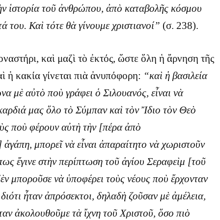
τὴν ἱστορία τοῦ ἀνθρώπου, ἀπὸ καταβολῆς κόσμου
ά του. Καὶ τότε θὰ γίνουμε χριστιανοί”
(σ. 238).
οναστήρι, καὶ μαζὶ τὸ ἐκτός, ὥστε ὅλη ἡ ἄρνηση τῆς
ὶ ἡ κακία γίνεται πιὰ ἀνυπόφορη:
“καὶ ἡ βασιλεία
να μὲ αὐτὸ ποὺ γράφει ὁ Σιλουανός, εἶναι νὰ
καρδιά μας ὅλο τὸ Σύμπαν καὶ τὸν Ἴδιο τὸν Θεὸ
οὺς ποὺ φέρουν αὐτὴ τὴν [πέρα ἀπὸ
 ἀγάπη, μπορεῖ νὰ εἶναι ἀπαραίτητο νὰ χωριστοῦν
πως ἔγινε στὴν περίπτωση τοῦ ἁγίου Σεραφεὶμ [τοῦ
ὲν μποροῦσε νὰ ὑποφέρει τοὺς νέους ποὺ ἔρχονταν
 διότι ἦταν ἀπρόσεκτοι, δηλαδὴ ζοῦσαν μὲ ἀμέλεια,
αν ἀκολουθοῦμε τὰ ἴχνη τοῦ Χριστοῦ, ὅσο πιὸ