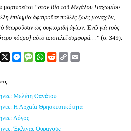
ὺ μαρτυρεῖται
“στὸν Βίο τοῦ Μεγάλου Παχωμίου
 ἄλλη ἐπιδημία ἀφαιροῦσε πολλὲς ζωὲς μοναχῶν,
 τὸ θεωροῦσαν ὡς συγκομιδὴ ἁγίων. Ἐνῶ γιὰ τοὺς
σότερο κόσμο] αὐτὸ ἀποτελεῖ συμφορά…”
(σ. 349).
Facebook
X
Messenger
Message
WhatsApp
Reddit
Copy
Email
Link
εις
ηνες: Μελέτη Θανάτου
ηνες: Η Αρχαία Θρησκευτικότητα
ηνες: Λόγος
ηνες: Έκλινας Ουρανούς