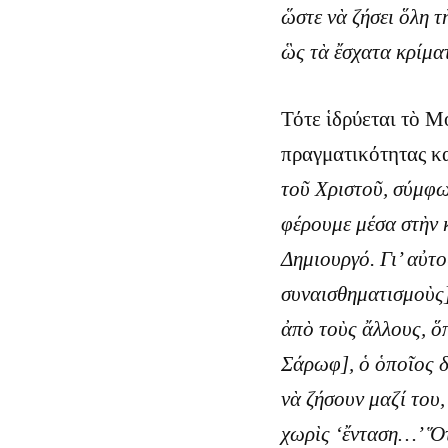
ὥστε νὰ ζήσει ὅλη 
ὣς τὰ ἔσχατα κρίματ
Τότε ἱδρύεται τὸ Μ
πραγματικότητας κα
τοῦ Χριστοῦ, σύμφω
φέρουμε μέσα στὴν 
Δημιουργό. Γι’ αὐτ
συναισθηματισμοὺς]
ἀπὸ τοὺς ἄλλους, ὅ
Σάρωφ], ὁ ὁποῖος δ
νὰ ζήσουν μαζί του,
χωρὶς ‘ἔνταση…’ Ὅτ