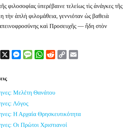
τῆς φιλοσοφίας ὑπερέβαινε τελείως τὶς ἀνάγκες τῆς
η τὴν ἁπλὴ φιλομάθεια, γεννιόταν ὡς βαθειὰ
απεινοφροσύνης καὶ Προσευχῆς — ἤδη στὸν
Facebook
X
Messenger
Message
WhatsApp
Reddit
Copy
Email
Link
εις
ηνες: Μελέτη Θανάτου
ηνες: Λόγος
ηνες: Η Αρχαία Θρησκευτικότητα
ηνες: Οι Πρώτοι Χριστιανοί