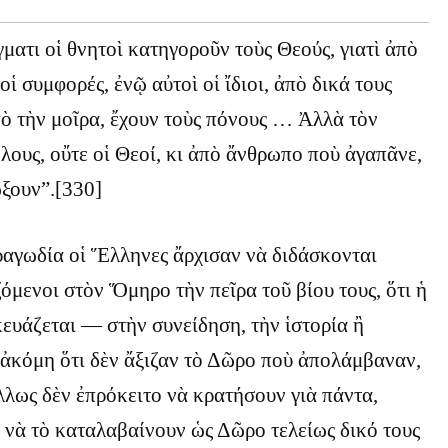
ματι οἱ θνητοὶ κατηγοροῦν τοὺς Θεούς, γιατὶ ἀπὸ
 οἱ συμφορές, ἐνῷ αὐτοὶ οἱ ἴδιοι, ἀπὸ δικά τους
ὸ τὴν μοῖρα, ἔχουν τοὺς πόνους … Ἀλλὰ τὸν
ὅλους, οὔτε οἱ Θεοί, κι ἀπὸ ἄνθρωπο ποὺ ἀγαπᾶνε,
ξουν”.[330]
ραγωδία οἱ Ἕλληνες ἄρχισαν νὰ διδάσκονται
όμενοι στὸν Ὅμηρο τὴν πεῖρα τοῦ βίου τους, ὅτι ἡ
ευάζεται — στὴν συνείδηση, τὴν ἱστορία ἢ
ἀκόμη ὅτι δὲν ἄξιζαν τὸ Δῶρο ποὺ ἀπολάμβαναν,
λλως δὲν ἐπρόκειτο νὰ κρατήσουν γιὰ πάντα,
 νὰ τὸ καταλαβαίνουν ὡς Δῶρο τελείως δικό τους