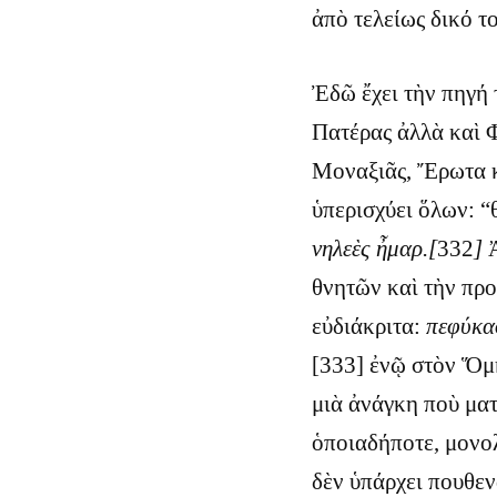
ἀπὸ τελείως δικό τ
Ἐδῶ ἔχει τὴν πηγή
Πατέρας ἀλλὰ καὶ 
Μοναξιᾶς, Ἔρωτα κ
ὑπερισχύει ὅλων: “
νηλεὲς ἦμαρ.[
332
]
Ἀ
θνητῶν καὶ τὴν προ
εὐδιάκριτα:
πεφύκα
[333] ἐνῷ στὸν Ὅμη
μιὰ ἀνάγκη ποὺ μα
ὁποιαδήποτε, μονο
δὲν ὑπάρχει πουθεν