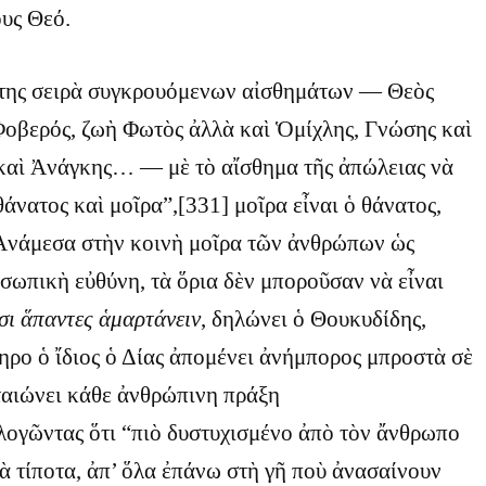
ους Θεό.
 της σειρὰ συγκρουόμενων αἰσθημάτων — Θεὸς
Φοβερός, ζωὴ Φωτὸς ἀλλὰ καὶ Ὁμίχλης, Γνώσης καὶ
αὶ Ἀνάγκης… — μὲ τὸ αἴσθημα τῆς ἀπώλειας νὰ
θάνατος καὶ μοῖρα”,[331] μοῖρα εἶναι ὁ θάνατος,
νάμεσα στὴν κοινὴ μοῖρα τῶν ἀνθρώπων ὡς
σωπικὴ εὐθύνη, τὰ ὅρια δὲν μποροῦσαν νὰ εἶναι
σι ἅπαντες ἁμαρτάνειν
, δηλώνει ὁ Θουκυδίδης,
ρο ὁ ἴδιος ὁ Δίας ἀπομένει ἀνήμπορος μπροστὰ σὲ
ταιώνει κάθε ἀνθρώπινη πράξη
λογῶντας ὅτι “πιὸ δυστυχισμένο ἀπὸ τὸν ἄνθρωπο
ὰ τίποτα, ἀπ’ ὅλα ἐπάνω στὴ γῆ ποὺ ἀνασαίνουν