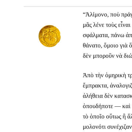
“Ἀλίμονο, ποὺ πράγ
μᾶς λένε τοὺς εἶναι
σφάλματα, πάνω ἀπ
θάνατο, ὅμοιο γιὰ 
δὲν μποροῦν νὰ διώ
Ἀπὸ τὴν ὁμηρικὴ τ
ἔμπρακτα, ἀναλογιζ
ἀλήθεια δὲν κατασκ
ὁπουδήποτε — καὶ 
τὸ ὁποῖο οὕτως ἢ ἄ
μολονότι συνέχιζαν