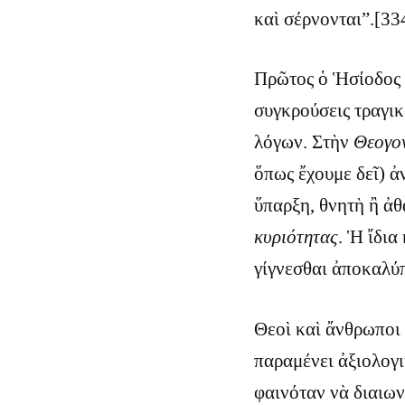
καὶ σέρνονται”.[33
Πρῶτος ὁ Ἡσίοδος 
συγκρούσεις τραγικ
λόγων. Στὴν
Θεογο
ὅπως ἔχουμε δεῖ) 
ὕπαρξη, θνητὴ ἢ ἀθ
κυριότητας
. Ἡ ἴδια
γίγνεσθαι ἀποκαλύπ
Θεοὶ καὶ ἄνθρωποι δ
παραμένει ἀξιολογι
φαινόταν νὰ διαιω