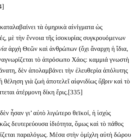
4]
καταλαβαίνει τὰ ὁμηρικὰ αἰνίγματα ὡς
ές, μὲ τὴν ἔννοια τῆς ἰσοκυρίας συγκρουόμενων
νία
ἀρχὴ Θεῶν καὶ ἀνθρώπων (ὄχι ἄναρχη ἡ ἴδια,
ἀναγνωρίζεται τὸ ἀπρόσωπο Χάος: καμμιά γνωστὴ
άνατη, δὲν ἀπολαμβάνει τὴν ἐλευθερία ἀπόλυτης
 ἡ θέληση γιὰ ζωὴ ἀποτελεῖ αἰφνιδίως
ὕβριν
καὶ τὸ
τεται ἀτέρμονη δίκη ἔρις.[335]
ὲν ἦσαν γι’ αὐτὸ λιγώτερο θεϊκοί, ἡ ἰσχὺς
κῶς δευτερεύουσα ἰδιότητα, ὅμως καὶ τὸ πάθος
νίζεται παραλόγως. Μέσα στὴν ὁμίχλη αὐτὴ δώρου