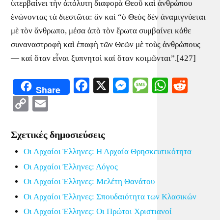
ὑπερβαίνει τὴν ἀπόλυτη διαφορὰ Θεοῦ καὶ ἀνθρώπου
ἑνώνοντας τὰ διεστῶτα: ἂν καὶ “ὁ Θεὸς δὲν ἀναμιγνύεται
μὲ τὸν ἄνθρωπο, μέσα ἀπὸ τὸν ἔρωτα συμβαίνει κάθε
συναναστροφὴ καὶ ἐπαφὴ τῶν Θεῶν μὲ τοὺς ἀνθρώπους
— καί ὅταν εἶναι ξυπνητοὶ καί ὅταν κοιμῶνται”.[427]
Facebook
X
Messenger
Message
WhatsA
Redd
Share
Copy
Email
Link
Σχετικές δημοσιεύσεις
Οι Αρχαίοι Έλληνες: Η Αρχαία Θρησκευτικότητα
Οι Αρχαίοι Έλληνες: Λόγος
Οι Αρχαίοι Έλληνες: Μελέτη Θανάτου
Οι Αρχαίοι Έλληνες: Σπουδαιότητα των Κλασικών
Οι Αρχαίοι Έλληνες: Οι Πρώτοι Χριστιανοί