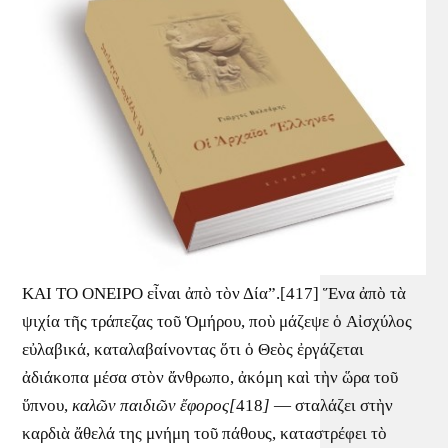
ΚΑΙ ΤΟ ΟΝΕΙΡΟ εἶναι ἀπὸ τὸν Δία”.[417] Ἕνα ἀπὸ τὰ
ψιχία τῆς τράπεζας τοῦ Ὁμήρου, ποὺ μάζεψε ὁ Αἰσχύλος
εὐλαβικά, καταλαβαίνοντας ὅτι ὁ Θεὸς ἐργάζεται
ἀδιάκοπα μέσα στὸν ἄνθρωπο, ἀκόμη καὶ τὴν ὥρα τοῦ
ὕπνου,
καλῶν παιδιῶν ἔφορος[
418
]
— σταλάζει στὴν
καρδιὰ ἄθελά της μνήμη τοῦ πάθους, καταστρέφει τὸ