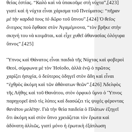
θείας ἑστίας. “Καλὸ καὶ νὰ ὑπακοῦμε στὴ νύχτα”,[423]
γιατὶ καὶ ἡ νύχτα εἶναι χάρισμα τοῦ Πνεύματος: “πῆραν
μὲ τὴν καρδιά τους τὸ δῶρο
τοῦ ὕπνου”.[424] Ὁ
θεῖος
ὄνειρος
ποὺ ἔφθασε στὸν Ἀγαμέμνονα, “τὸν βρῆκε στὴν
σκηνή του νὰ κοιμᾶται, καὶ εἶχε χυθεῖ ἀθανασίας ὁλόγυρα
ὕπνος”.[425]
Ὕπνος καὶ Θάνατος εἶναι παιδιὰ τῆς Νύχτας καὶ φοβεροὶ
Θεοί, σύμφωνα μὲ τὸν Ἡσίοδο, ἀλλὰ ἐνῷ ὁ πρῶτος
χαρίζει ἡσυχία, ὁ δεύτερος ὁδηγεῖ στὸν ἅδη καὶ εἶναι
“ἐχθρὸς ἀκόμη καὶ τῶν ἀθάνατων θεῶν”.[426] Ἀδελφὸς
τῆς Λήθης καὶ τοῦ Θανάτου, στὸν ὀρφικὸ ὕμνο ὁ Ὕπνος
παρηγορεῖ ἀπὸ τὶς λύπες καὶ διασώζει τὶς ψυχὲς φέροντας
θανάτου μελέτην.
Γιὰ τὴν θεία παιδεία ὁ Πλάτων ἐξηγεῖ
ὅτι ἀκόμη καὶ στὸν ὕπνο χρειάζεται τὸν ἔρωτα καὶ
ἀδύνατη ἀλλιῶς, γιατὶ μόνο ἡ ἐρωτικὴ ἐξάπλωση