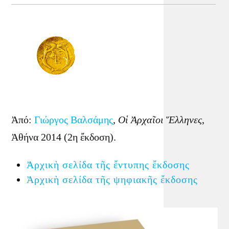
Ἀπό:
Γιώργος Βαλσάμης
,
Οἱ Ἀρχαῖοι Ἕλληνες
,
Ἀθήνα 2014 (2η ἔκδοση).
Ἀρχικὴ σελίδα τῆς ἔντυπης ἔκδοσης
Ἀρχικὴ σελίδα τῆς ψηφιακῆς ἔκδοσης