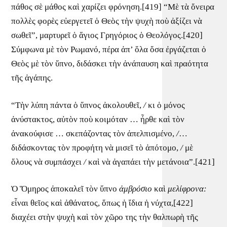
πάθος σὲ μάθος καὶ χαρίζει φρόνηση.[419] “Μὲ τὰ ὄνειρα
πολλὲς φορὲς εὐεργετεῖ ὁ Θεὸς τὴν ψυχὴ ποὺ ἀξίζει νὰ
σωθεῖ”, μαρτυρεῖ ὁ ἅγιος Γρηγόριος ὁ Θεολόγος.[420]
Σύμφωνα μὲ τὸν Ρωμανό, πέρα ἀπ’ ὅλα ὅσα ἐργάζεται ὁ
Θεὸς μὲ τὸν ὕπνο, διδάσκει τὴν ἀνάπαυση καὶ πραότητα
τῆς ἀγάπης.
“Τὴν λύπη πάντα ὁ ὕπνος ἀκολουθεῖ,
/
κι ὁ μόνος
ἀνύστακτος, αὐτὸν ποὺ κοιμόταν … ἦρθε καὶ τὸν
ἀνακούφισε … σκεπάζοντας τὸν ἀπελπισμένο,
/
…
διδάσκοντας τὸν προφήτη νὰ μισεῖ τὸ ἀπότομο,
/
μὲ
ὅλους νὰ συμπάσχει
/
καὶ νὰ ἀγαπάει τὴν μετάνοια”.[421]
Ὁ Ὅμηρος ἀποκαλεῖ τὸν ὕπνο
ἀμβρόσιο
καὶ
μελίφρονα:
εἶναι θεῖος καὶ ἀθάνατος, ὅπως ἡ ἴδια ἡ νύχτα,[422]
διαχέει στὴν ψυχὴ καὶ τὸν χῶρο της τὴν θαλπωρὴ τῆς