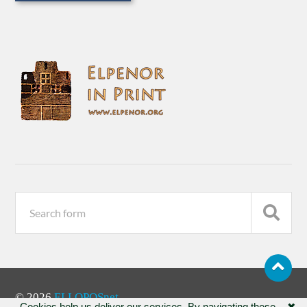
© 2026
ELLOPOSnet
Cookies help us deliver our services. By navigating these
✖