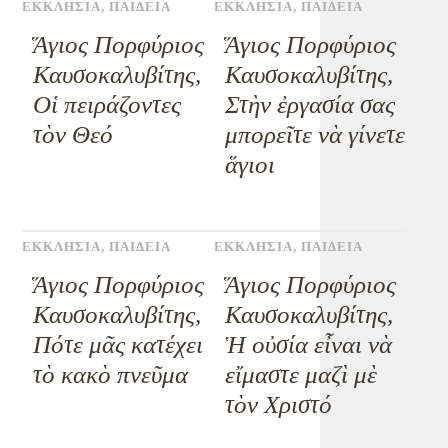
ΕΚΚΛΗΣΙΑ
,
ΠΑΙΔΕΙΑ
ΕΚΚΛΗΣΙΑ
,
ΠΑΙΔΕΙΑ
Ἅγιος Πορφύριος
Ἅγιος Πορφύριος
Καυσοκαλυβίτης,
Καυσοκαλυβίτης,
Οἱ πειράζοντες
Στὴν ἐργασία σας
τὸν Θεό
μπορεῖτε νὰ γίνετε
ἅγιοι
ΕΚΚΛΗΣΙΑ
,
ΠΑΙΔΕΙΑ
ΕΚΚΛΗΣΙΑ
,
ΠΑΙΔΕΙΑ
Ἅγιος Πορφύριος
Ἅγιος Πορφύριος
Καυσοκαλυβίτης,
Καυσοκαλυβίτης,
Πότε μᾶς κατέχει
Ἡ οὐσία εἶναι νὰ
τὸ κακὸ πνεῦμα
εἴμαστε μαζὶ μὲ
τὸν Χριστό