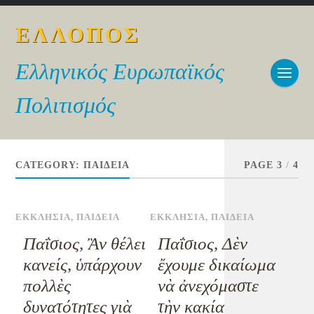
ΕΛΛΟΠΟΣ
Ελληνικός Ευρωπαϊκός
Πολιτισμός
CATEGORY:
ΠΑΙΔΕΙΑ
PAGE 3
/
4
ΕΚΚΛΗΣΙΑ
,
ΠΑΙΔΕΙΑ
ΕΚΚΛΗΣΙΑ
,
ΠΑΙΔΕΙΑ
Παΐσιος, Ἂν θέλει
Παΐσιος, Δὲν
κανείς, ὑπάρχουν
ἔχουμε δικαίωμα
πολλὲς
νὰ ἀνεχόμαστε
δυνατότητες γιὰ
τὴν κακία