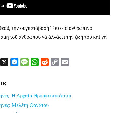
 Θεοῦ, τὴν συγκατάβασή Του στὸ ἀνθρώπινο
ναμη τοῦ ἀνθρώπου νὰ ἀλλάξει τὴν ζωή του καὶ νὰ
Facebook
X
Messenger
Message
WhatsApp
Reddit
Copy
Email
Link
εις
ηνες: Η Αρχαία Θρησκευτικότητα
ηνες: Μελέτη Θανάτου