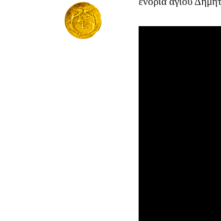
ἐνορία ἁγίου Δημη