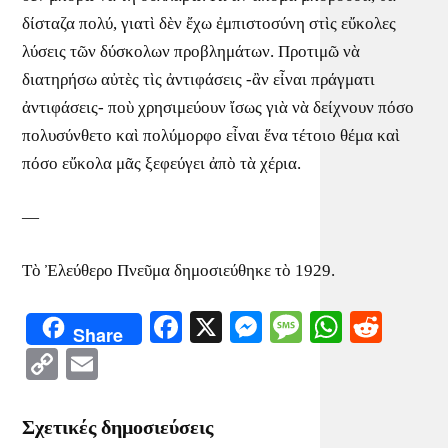
δίσταζα πολύ, γιατὶ δὲν ἔχω ἐμπιστοσύνη στὶς εὔκολες
λύσεις τῶν δύσκολων προβλημάτων. Προτιμῶ νὰ
διατηρήσω αὐτὲς τὶς ἀντιφάσεις -ἂν εἶναι πράγματι
ἀντιφάσεις- ποὺ χρησιμεύουν ἴσως γιὰ νὰ δείχνουν πόσο
πολυσύνθετο καὶ πολύμορφο εἶναι ἕνα τέτοιο θέμα καὶ
πόσο εὔκολα μᾶς ξεφεύγει ἀπὸ τὰ χέρια.
—
Τὸ Ἐλεύθερο Πνεῦμα δημοσιεύθηκε τὸ 1929.
Facebook
X
Messenger
Message
WhatsA
Redd
Share
Copy
Email
Link
Σχετικές δημοσιεύσεις