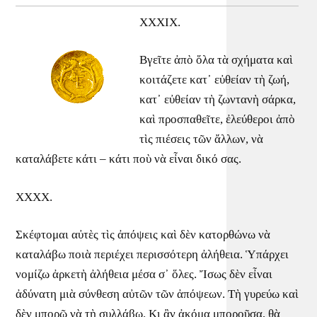
XXXIX.
Βγεῖτε ἀπὸ ὅλα τὰ σχήματα καὶ
κοιτάζετε κατ᾽ εὐθείαν τὴ ζωή,
κατ᾽ εὐθείαν τὴ ζωντανὴ σάρκα,
καὶ προσπαθεῖτε, ἐλεύθεροι ἀπὸ
τὶς πιέσεις τῶν ἄλλων, νὰ
καταλάβετε κάτι – κάτι ποὺ νὰ εἶναι δικό σας.
XXXX.
Σκέφτομαι αὐτὲς τὶς ἀπόψεις καὶ δὲν κατορθώνω νὰ
καταλάβω ποιὰ περιέχει περισσότερη ἀλήθεια. Ὑπάρχει
νομίζω ἀρκετὴ ἀλήθεια μέσα σ᾽ ὅλες. Ἴσως δὲν εἶναι
ἀδύνατη μιὰ σύνθεση αὐτῶν τῶν ἀπόψεων. Τὴ γυρεύω καὶ
δὲν μπορῶ νὰ τὴ συλλάβω. Κι ἂν ἀκόμα μποροῦσα, θὰ