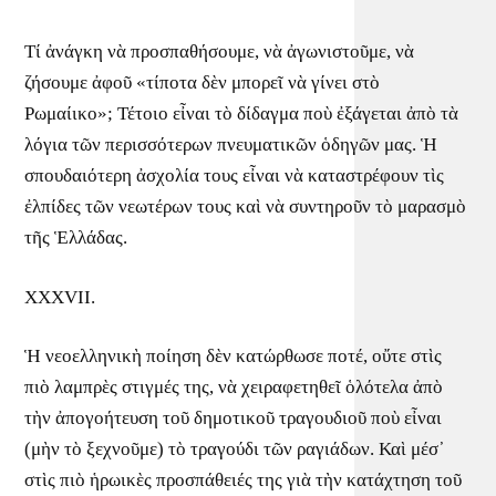
Τί ἀνάγκη νὰ προσπαθήσουμε, νὰ ἀγωνιστοῦμε, νὰ
ζήσουμε ἀφοῦ «τίποτα δὲν μπορεῖ νὰ γίνει στὸ
Ρωμαίικο»; Τέτοιο εἶναι τὸ δίδαγμα ποὺ ἐξάγεται ἀπὸ τὰ
λόγια τῶν περισσότερων πνευματικῶν ὁδηγῶν μας. Ἡ
σπουδαιότερη ἀσχολία τους εἶναι νὰ καταστρέφουν τὶς
ἐλπίδες τῶν νεωτέρων τους καὶ νὰ συντηροῦν τὸ μαρασμὸ
τῆς Ἑλλάδας.
XXXVII.
Ἡ νεοελληνικὴ ποίηση δὲν κατώρθωσε ποτέ, οὔτε στὶς
πιὸ λαμπρὲς στιγμές της, νὰ χειραφετηθεῖ ὁλότελα ἀπὸ
τὴν ἀπογοήτευση τοῦ δημοτικοῦ τραγουδιοῦ ποὺ εἶναι
(μὴν τὸ ξεχνοῦμε) τὸ τραγούδι τῶν ραγιάδων. Καὶ μέσ᾽
στὶς πιὸ ἡρωικὲς προσπάθειές της γιὰ τὴν κατάχτηση τοῦ