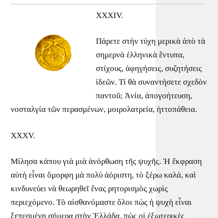
XXXIV.
Πάρετε στὴν τύχη μερικὰ ἀπὸ τὰ
σημερνὰ ἑλληνικὰ ἔντυπα,
στίχους, ἀφηγήσεις, συζητήσεις
ἰδεῶν. Τί θὰ συναντήσετε σχεδὸν
παντοῦ; Ἀνία, ἀπογοήτευση,
νοσταλγία τῶν περασμένων, μοιρολατρεία, ἡττοπάθεια.
XXXV.
Μίλησα κάπου γιὰ μιὰ ἀνόρθωση τῆς ψυχῆς. Ἡ ἔκφραση
αὐτὴ εἶναι ὄμορφη μὰ πολὺ ἀόριστη, τὸ ξέρω καλά, καὶ
κινδυνεύει νὰ θεωρηθεῖ ἕνας ρητορισμὸς χωρὶς
περιεχόμενο. Τὸ αἰσθανόμαστε ὅλοι πὼς ἡ ψυχὴ εἶναι
ξεπεσμένη σήμερα στὴν Ἑλλάδα, πὼς οἱ ἐξωτερικὲς