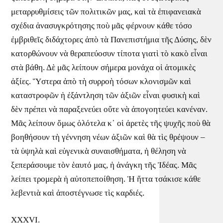
μεταρρυθμίσεις τῶν πολιτικῶν μας, καὶ τὰ ἐπιφανειακὰ
σχέδια ἀνασυγκρότησης ποὺ μᾶς φέρνουν κάθε τόσο
ἐμβριθεῖς διδάχτορες ἀπὸ τὰ Πανεπιστήμια τῆς Δύσης, δὲν
κατορθώνουν νὰ θεραπεύοσυν τίποτα γιατὶ τὸ κακὸ εἶναι
στὰ βάθη. Δὲ μᾶς λείπουν σήμερα μονάχα οἱ ἀτομικὲς
ἀξίες. Ὕστερα ἀπὸ τὴ συρροὴ τόσων κλονισμῶν καὶ
καταστροφῶν ἡ ἐξάντληση τῶν ἀξιῶν εἶναι φυσικὴ καὶ
δὲν πρέπει νὰ παραξενεύει οὔτε νὰ ἀπογοητεύει κανέναν.
Μᾶς λείπουν ὅμως ὁλότελα κ᾽ οἱ ἀρετὲς τῆς ψυχῆς ποὺ θὰ
βοηθήσουν τὴ γέννηση νέων ἀξιῶν καὶ θὰ τὶς θρέψουν –
τὰ ὑψηλὰ καὶ εὐγενικὰ συναισθήματα, ἡ θέληση νὰ
ξεπεράσουμε τὸν ἑαυτό μας, ἡ ἀνάγκη τῆς Ἰδέας. Μᾶς
λείπει τρομερὰ ἡ αὐτοπεποίθηση. Ἡ ἥττα τσάκισε κάθε
λεβεντιὰ καὶ ἀποστέγνωσε τὶς καρδιές.
XXXVI.