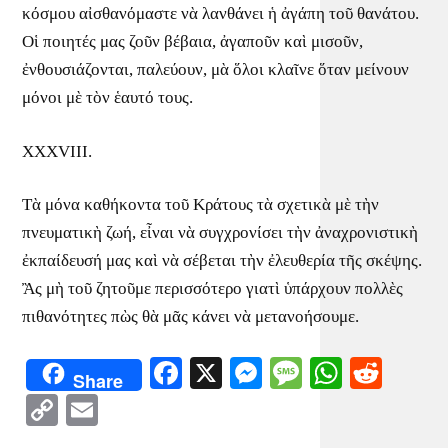
κόσμου αἰσθανόμαστε νὰ λανθάνει ἡ ἀγάπη τοῦ θανάτου.
Οἱ ποιητές μας ζοῦν βέβαια, ἀγαποῦν καὶ μισοῦν,
ἐνθουσιάζονται, παλεύουν, μὰ ὅλοι κλαῖνε ὅταν μείνουν
μόνοι μὲ τὸν ἑαυτό τους.
XXXVIII.
Τὰ μόνα καθήκοντα τοῦ Κράτους τὰ σχετικὰ μὲ τὴν
πνευματικὴ ζωή, εἶναι νὰ συγχρονίσει τὴν ἀναχρονιστικὴ
ἐκπαίδευσή μας καὶ νὰ σέβεται τὴν ἐλευθερία τῆς σκέψης.
Ἂς μὴ τοῦ ζητοῦμε περισσότερο γιατὶ ὑπάρχουν πολλὲς
πιθανότητες πὼς θὰ μᾶς κάνει νὰ μετανοήσουμε.
Facebook
X
Messenger
Message
WhatsA
Redd
Share
Copy
Email
Link