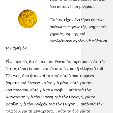
δυὸ αὐτοσχέδιοι μελῳδοί;
Ἐφέτος εἶχον ἀντλήσει ἐκ τῶν
ἀκένωτων πηγῶν τῆς μνήμης τῆς
γηραιᾶς μάμμης, καὶ
κατώρθωσαν σχεδὸν νὰ φθάσωσι
τὸν ἀριθμόν.
Εἶναι ἀληθὲς ὅτι ὁ καπετάν-Θανασὸς παρέτασσεν ἐπὶ τῆς
ἑστίας τόσα εἰκοσιπενταράκια τούρκικα ἢ ἑλληνικὰ τοῦ
Ὄθωνος, ὅσα ἦταν καὶ τὰ παρ᾿ αὐτοῦ ἀπαιτούμενα
ᾄσματα, καὶ ἔλεγεν: «Αὐτὸ γιὰ μένα, αὐτὸ γιὰ τὴν
καπετάνισσα, αὐτὸ γιὰ τὸ καράβι… αὐτὸ γιὰ τὸν
Κωνσταντῆ, γιὰ τὸν Γιάννη, γιὰ τὸν Παναγῆ, γιὰ τὸ
Βασίλη, γιὰ τὸν Ἀνδρέα, γιὰ τὸν Γιωργῆ… αὐτὸ γιὰ τὴν
Φλωροῦ, γιὰ τὴ Σινιωρίτσα… αὐτὰ τὰ δυὸ γιὰ τὸ