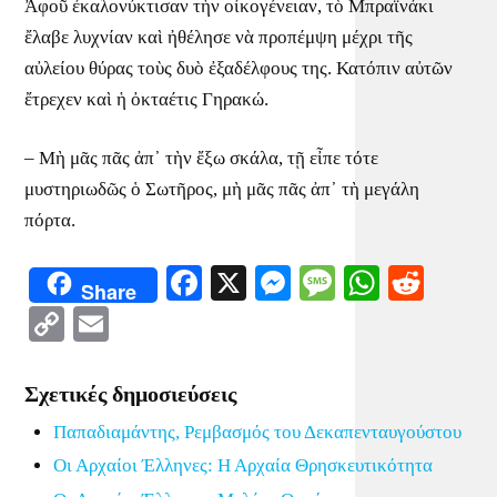
Ἀφοῦ ἐκαλονύκτισαν τὴν οἰκογένειαν, τὸ Μπραϊνάκι
ἔλαβε λυχνίαν καὶ ἠθέλησε νὰ προπέμψη μέχρι τῆς
αὐλείου θύρας τοὺς δυὸ ἐξαδέλφους της. Κατόπιν αὐτῶν
ἔτρεχεν καὶ ἡ ὀκταέτις Γηρακώ.
– Μὴ μᾶς πᾶς ἀπ᾿ τὴν ἔξω σκάλα, τῇ εἶπε τότε
μυστηριωδῶς ὁ Σωτῆρος, μὴ μᾶς πᾶς ἀπ᾿ τὴ μεγάλη
πόρτα.
Facebook
X
Messenger
Message
WhatsA
Redd
Share
Copy
Email
Link
Σχετικές δημοσιεύσεις
Παπαδιαμάντης, Ρεμβασμός του Δεκαπενταυγούστου
Οι Αρχαίοι Έλληνες: Η Αρχαία Θρησκευτικότητα