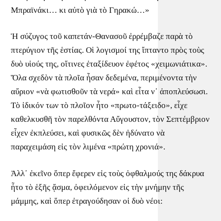
Μπραϊνάκι… κι αὐτὸ γιὰ τὸ Γηρακώ…»
Ἡ σύζυγος τοῦ καπετάν-Θανασοῦ ἐρρέμβαζε παρὰ τὸ
πτερύγιον τῆς ἑστίας. Οἱ λογισμοί της ἴπταντο πρὸς τοὺς
δυὸ υἱούς της, οἵτινες ἐταξίδευον ἐφέτος «χειμωνιάτικα».
Ὅλα σχεδὸν τὰ πλοῖα ἦσαν δεδεμένα, περιμένοντα τὴν
αὔριον «νὰ φωτισθοῦν τὰ νερά» καὶ εἶτα ν᾿ ἀποπλεύσωσι.
Τὸ ἰδικόν των τὸ πλοῖον ἦτο «πρωτο-τάξειδο», εἶχε
καθελκυσθῆ τὸν παρελθόντα Αὔγουστον, τὸν Σεπτέμβριον
εἶχεν ἐκπλεύσει, καὶ φυσικῶς δὲν ἠδύνατο νὰ
παραχειμάση εἰς τὸν λιμένα «πρώτη χρονιά».
Ἀλλ᾿ ἐκεῖνο ὅπερ ἔφερεν εἰς τοὺς ὀφθαλμούς της δάκρυα
ἦτο τὸ ἑξῆς ᾄσμα, ὀφειλόμενον εἰς τὴν μνήμην τῆς
μάμμης, καὶ ὅπερ ἐτραγούδησαν οἱ δυὸ νέοι: