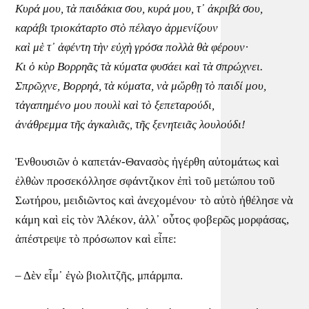
Κυρά μου, τὰ παιδάκια σου, κυρά μου, τ᾿ ἀκριβά σου,
καράβι τριοκάταρτο στὸ πέλαγο ἀρμενίζουν
καὶ μὲ τ᾿ ἀφέντη τὴν εὐχὴ γρόσα πολλὰ θὰ φέρουν·
Κι ὁ κὺρ Βορρηᾶς τὰ κύματα φυσάει καὶ τὰ σπρώχνει.
Σπρῶχνε, Βορρηά, τὰ κύματα, νὰ μὤρθῃ τὸ παιδί μου,
τἀγαπημένο μου πουλὶ καὶ τὸ ξεπεταρούδι,
ἀνάθρεμμα τῆς ἀγκαλιᾶς, τῆς ξενητειᾶς λουλούδι!
Ἐνθουσιῶν ὁ καπετάν-Θανασὸς ἠγέρθη αὐτομάτως καὶ
ἐλθὼν προσεκόλλησε σφάντζικον ἐπὶ τοῦ μετώπου τοῦ
Σωτήρου, μειδιῶντος καὶ ἀνεχομένου· τὸ αὐτὸ ἠθέλησε νὰ
κάμη καὶ εἰς τὸν Ἀλέκον, ἀλλ᾿ οὗτος φοβερῶς μορφάσας,
ἀπέστρεψε τὸ πρόσωπον καὶ εἶπε:
– Δὲν εἶμ᾿ ἐγὼ βιολιτζῆς, μπάρμπα.