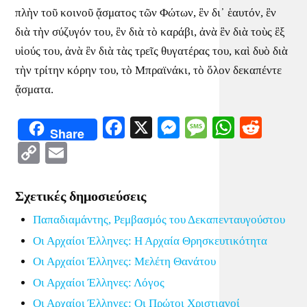
πλὴν τοῦ κοινοῦ ᾄσματος τῶν Φώτων, ἓν δι᾿ ἑαυτόν, ἓν
διὰ τὴν σύζυγόν του, ἓν διὰ τὸ καράβι, ἀνὰ ἓν διὰ τοὺς ἓξ
υἱούς του, ἀνὰ ἓν διὰ τὰς τρεῖς θυγατέρας του, καὶ δυὸ διὰ
τὴν τρίτην κόρην του, τὸ Μπραϊνάκι, τὸ ὅλον δεκαπέντε
ᾄσματα.
Facebook
X
Messenger
Message
WhatsA
Redd
Share
Copy
Email
Link
Σχετικές δημοσιεύσεις
Παπαδιαμάντης, Ρεμβασμός του Δεκαπενταυγούστου
Οι Αρχαίοι Έλληνες: Η Αρχαία Θρησκευτικότητα
Οι Αρχαίοι Έλληνες: Μελέτη Θανάτου
Οι Αρχαίοι Έλληνες: Λόγος
Οι Αρχαίοι Έλληνες: Οι Πρώτοι Χριστιανοί