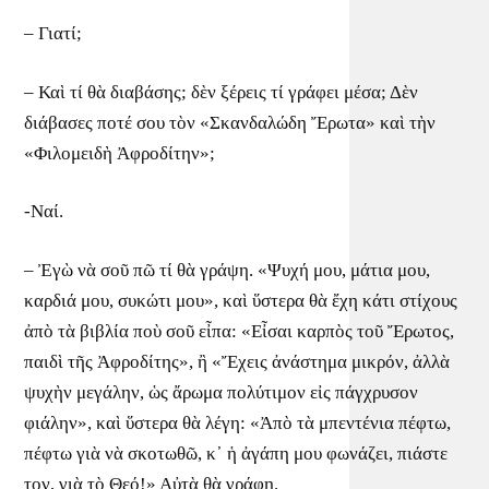
– Γιατί;
– Καὶ τί θὰ διαβάσης; δὲν ξέρεις τί γράφει μέσα; Δὲν
διάβασες ποτέ σου τὸν «Σκανδαλώδη Ἔρωτα» καὶ τὴν
«Φιλομειδὴ Ἀφροδίτην»;
-Ναί.
– Ἐγὼ νὰ σοῦ πῶ τί θὰ γράψη. «Ψυχή μου, μάτια μου,
καρδιά μου, συκώτι μου», καὶ ὕστερα θὰ ἔχη κάτι στίχους
ἀπὸ τὰ βιβλία ποὺ σοῦ εἶπα: «Εἶσαι καρπὸς τοῦ Ἔρωτος,
παιδὶ τῆς Ἀφροδίτης», ἢ «Ἔχεις ἀνάστημα μικρόν, ἀλλὰ
ψυχὴν μεγάλην, ὡς ἄρωμα πολύτιμον εἰς πάγχρυσον
φιάλην», καὶ ὕστερα θὰ λέγη: «Ἀπὸ τὰ μπεντένια πέφτω,
πέφτω γιὰ νὰ σκοτωθῶ, κ᾿ ἡ ἀγάπη μου φωνάζει, πιάστε
τον, γιὰ τὸ Θεό!» Αὐτὰ θὰ γράφη.