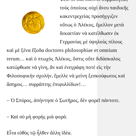
τοὺς ὁποίους οὐχὶ ἄνευ παιδικῆς
κακεντρεχείας προσήγγιζεν
οὕτως ὁ Ἀλέκος, ἔμελλον μετὰ
δεκαετίαν νὰ κατέλθωσιν ἐκ
Γερμανίας μὲ ὑψηλοὺς πίλους
καὶ μὲ ξένα ἔξοδα doctores philosophiae et omnium
rerum… καὶ ὁ πτωχὸς Ἀλέκος, ὅστις οὔτε διδάσκαλος
κατώρθωσε νὰ γίνη, ἂν καὶ ἐνεγράφη ποτὲ εἰς τὴν
Φιλοσοφικὴν σχολήν, ἔμελλε νὰ μείνη ξεσκούφωτος καὶ
ἄσημος… συρράπτης ἐπιφυλλίδων!…
– Ὁ Σπύρος, ἀπήντησε ὁ Σωτῆρος, δὲν φορεῖ πάντοτε.
– Καὶ σὺ μὴ φορὴς μιὰ φορά.
Εἶτα εὐθὺς τῷ ἦλθεν ἄλλη ἰδέα.