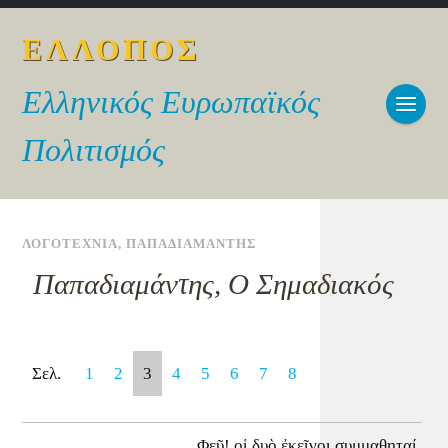
ΕΛΛΟΠΟΣ
Ελληνικός Ευρωπαϊκός
Πολιτισμός
ΛΟΓΟΤΕΧΝΙΑ
,
ΠΑΠΑΔΙΑΜΑΝΤΗΣ
Παπαδιαμάντης, Ο Σημαδιακός
Σελ.
1
2
3
4
5
6
7
8
Φεῦ! οἱ δυὸ ἐκεῖνοι συμμαθηταί,