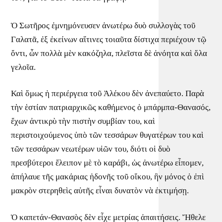
Ὁ Σωτῆρος ἐμνημόνευσεν ἀνωτέρω δυὸ συλλογὰς τοῦ
Γαλατᾶ, ἐξ ἐκείνων αἵτινες τοιαῦτα δίστιχα περιέχουν τῷ
ὄντι, ὧν πολλὰ μὲν κακόζηλα, πλεῖστα δὲ ἀνόητα καὶ ὅλα
γελοῖα.
Καὶ ὅμως ἡ περιέργεια τοῦ Ἀλέκου δὲν ἀνεπαύετο. Παρὰ
τὴν ἑστίαν πατριαρχικῶς καθήμενος ὁ μπάρμπα-Θανασός,
ἔχων ἀντικρὺ τὴν πιστὴν συμβίαν του, καὶ
περιστοιχούμενος ὑπὸ τῶν τεσσάρων θυγατέρων του καὶ
τῶν τεσσάρων νεωτέρων υἱῶν του, διότι οἱ δυὸ
πρεσβύτεροι ἔλειπον μὲ τὸ καράβι, ὡς ἀνωτέρω εἶπομεν,
ἀπήλαυε τῆς μακάριας ἡδονῆς τοῦ οἴκου, ἣν μόνος ὁ ἐπὶ
μακρὸν στερηθεὶς αὐτῆς εἶναι δυνατὸν νὰ ἐκτιμήσῃ.
Ὁ καπετάν-Θανασὸς δὲν εἶχε μετρίας ἀπαιτήσεις. Ἤθελε