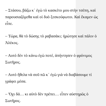
– Στάσου, βάζω κ᾿ ἐγὼ τὸ κασκέτο μου στὴν τσέπη, καὶ
παρουσιαζόμεθα καὶ οἱ δυὸ ξεσκούφωτοι. Καὶ ἔκαμεν ὡς
εἶπε.
– Τώρα, θὰ τὸ δώσης τὸ ραβασάκι; ἠρώτησε καὶ πάλιν ὁ
Ἀλέκος.
– Αυτό δὲν τὸ κάνω ἐγὼ ποτέ, ἀπήντησεν ὁ φρόνιμος
Σωτῆρος.
– Αυτό ἤθελα νὰ σοῦ πῶ κ᾿ ἐγὼ γιὰ νὰ διαβάσουμε τί
γράφει μέσα.
– Ὄχι δά… κι αὐτὸ δὲν πρέπει… εἶπεν αὐστηρῶς ὁ
Σωτῆρος.