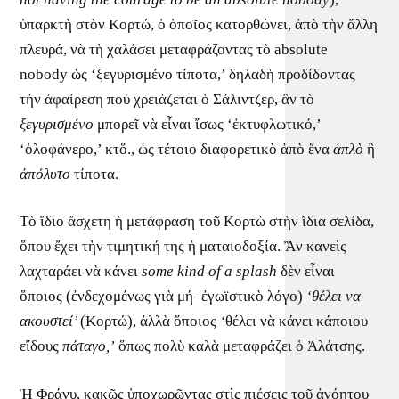
ὑπαρκτὴ στὸν Κορτώ, ὁ ὁποῖος κατορθώνει, ἀπὸ τὴν ἄλλη
πλευρά, νὰ τὴ χαλάσει μεταφράζοντας τὸ absolute
nobody ὡς ‘ξεγυρισμένο τίποτα,’ δηλαδὴ προδίδοντας
τὴν ἀφαίρεση ποὺ χρειάζεται ὁ Σάλιντζερ, ἂν τὸ
ξεγυρισμένο
μπορεῖ νὰ εἶναι ἴσως ‘ἐκτυφλωτικό,’
‘ὁλοφάνερο,’ κτὅ., ὡς τέτοιο διαφορετικὸ ἀπὸ ἕνα
ἁπλὸ
ἢ
ἀπόλυτο
τίποτα.
Τὸ ἴδιο ἄσχετη ἡ μετάφραση τοῦ Κορτὼ στὴν ἴδια σελίδα,
ὅπου ἔχει τὴν τιμητική της ἡ ματαιοδοξία. Ἂν κανεὶς
λαχταράει νὰ κάνει
some kind of a splash
δὲν εἶναι
ὅποιος (ἐνδεχομένως γιὰ μή–ἐγωϊστικὸ λόγο)
‘θέλει να
ακουστεί’
(Κορτώ), ἀλλὰ ὅποιος
‘
θέλει νὰ κάνει κάποιου
εἴδους
πάταγο,’
ὅπως πολὺ καλὰ μεταφράζει ὁ Ἀλάτσης.
Ἡ Φράνυ, κακῶς ὑποχωρῶντας στὶς πιέσεις τοῦ ἀνόητου