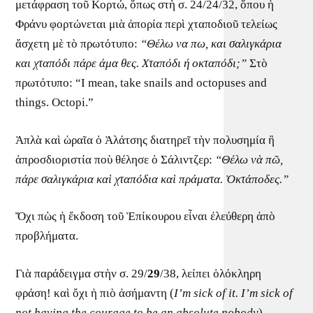
μετάφραση τοῦ Κορτώ, ὅπως στὴ σ. 24/24/32, ὅπου ἡ
Φράνυ φορτώνεται μιὰ ἀπορία περὶ χταποδιοῦ τελείως
ἄσχετη μὲ τὸ πρωτότυπο:
“
Θέλω να πω, και σαλιγκάρια
και χταπόδι πάρε άμα θες. Χταπόδι ή οκταπόδι;
”
Στὸ
πρωτότυπο: “I mean, take snails and octopuses and
things. Octopi.”
Ἁπλὰ καὶ ὡραῖα ὁ Ἀλάτσης διατηρεῖ τὴν πολυσημία ἢ
ἀπροσδιοριστία ποὺ θέλησε ὁ Σάλιντζερ:
“
Θέλω νὰ πῶ,
πάρε σαλιγκάρια καὶ χταπόδια καὶ πράματα. Ὀκτάποδες.
”
Ὄχι πὼς ἡ ἔκδοση τοῦ Ἐπίκουρου εἶναι ἐλεύθερη ἀπὸ
προβλήματα.
Γιὰ παράδειγμα στὴν σ. 29/
29
/38, λείπει ὁλόκληρη
φράση! καὶ ὄχι ἡ πιὸ ἀσήμαντη (
I’m sick of it. I’m sick of
not having the courage to be an absolute nobody
),