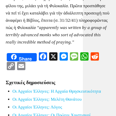
φίλου της, μιλάει γιὰ τὴ
Φιλοκαλία
. Πρῶτα προσπάθησε
νὰ πεῖ τί ἔχει καταλάβει γιὰ τὴν ἀδιάλειπτη προσευχὴ ποὺ
ἀναφέρει ἡ Βίβλος, ἔπειτα (σ. 31/32/41) πληροφορῶντας
πὼς ἡ
Φιλοκαλία
“apparently was written by a group of
terribly advanced monks who sort of advocated this
really incredible method of praying
.
”
Facebook
X
Messenger
Message
WhatsA
Redd
Share
Copy
Email
Link
Σχετικές δημοσιεύσεις
Οι Αρχαίοι Έλληνες: Η Αρχαία Θρησκευτικότητα
Οι Αρχαίοι Έλληνες: Μελέτη Θανάτου
Οι Αρχαίοι Έλληνες: Λόγος
Οι Αρχαίοι Έλληνες: Οι Πρώτοι Χριστιανοί