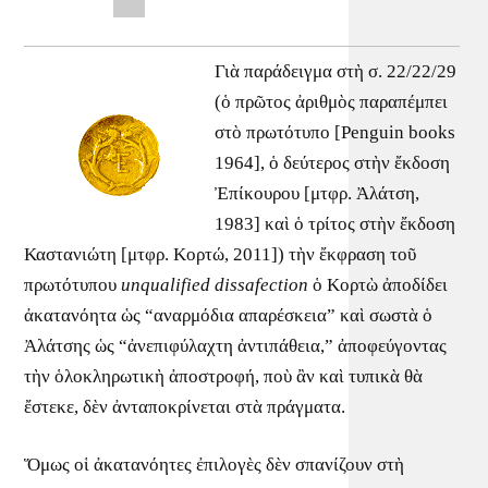
Γιὰ παράδειγμα στὴ σ. 22/22/29
(ὁ πρῶτος ἀριθμὸς παραπέμπει
στὸ πρωτότυπο [Penguin books
1964], ὁ δεύτερος στὴν ἔκδοση
Ἐπίκουρου [μτφρ. Ἀλάτση,
1983] καὶ ὁ τρίτος στὴν ἔκδοση
Καστανιώτη [μτφρ. Κορτώ, 2011]) τὴν ἔκφραση τοῦ
πρωτότυπου
unqualified dissafection
ὁ Κορτὼ ἀποδίδει
ἀκατανόητα ὡς “αναρμόδια απαρέσκεια” καὶ σωστὰ ὁ
Ἀλάτσης ὡς “ἀνεπιφύλαχτη ἀντιπάθεια,” ἀποφεύγοντας
τὴν ὁλοκληρωτικὴ ἀποστροφή, ποὺ ἂν καὶ τυπικὰ θὰ
ἔστεκε, δὲν ἀνταποκρίνεται στὰ πράγματα.
Ὅμως οἱ ἀκατανόητες ἐπιλογὲς δὲν σπανίζουν στὴ