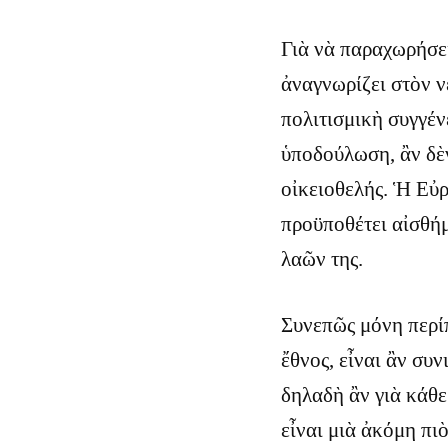
Γιὰ νὰ παραχωρήσει
ἀναγνωρίζει στὸν 
πολιτισμικὴ συγγέν
ὑποδούλωση, ἂν δὲν
οἰκειοθελής. Ἡ Εὐ
προϋποθέτει αἰσθή
λαῶν της.
Συνεπῶς μόνη περί
ἔθνος, εἶναι ἂν συν
δηλαδὴ ἂν γιὰ κάθε
εἶναι μιὰ ἀκόμη πι