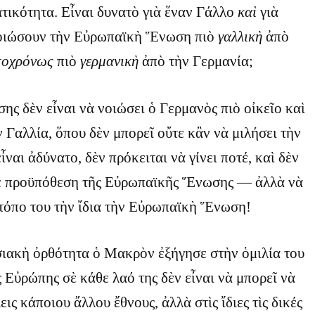
τικότητα. Εἶναι δυνατὸ γιὰ ἕναν Γάλλο
καὶ
γιὰ
νοιώσουν τὴν Εὐρωπαϊκὴ Ἕνωση πιὸ
γαλλικὴ
ἀπὸ
τοχρόνως
πιὸ
γερμανικὴ
ἀπὸ τὴν Γερμανία;
ης δὲν εἶναι νὰ νοιώσει ὁ Γερμανὸς πιὸ οἰκεῖο καὶ
ν Γαλλία, ὅπου δὲν μπορεῖ οὔτε κἂν νὰ μιλήσει τὴν
ναι ἀδύνατο, δὲν πρόκειται νὰ γίνει ποτέ, καὶ δὲν
τε προϋπόθεση τῆς Εὐρωπαϊκῆς Ἕνωσης — ἀλλὰ νὰ
 τόπο του τὴν ἴδια τὴν Εὐρωπαϊκὴ Ἕνωση!
σιακὴ ὀρθότητα ὁ Μακρὸν ἐξήγησε στὴν ὁμιλία του
 Εὐρώπης σὲ κάθε λαό της δὲν εἶναι νὰ μπορεῖ νὰ
εις κάποιου ἄλλου ἔθνους, ἀλλὰ στὶς ἴδιες τὶς δικές