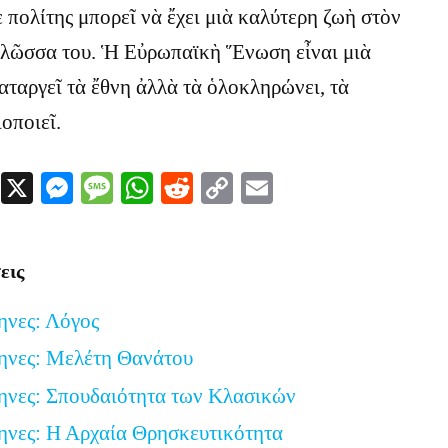
ε πολίτης μπορεῖ νὰ ἔχει μιὰ καλύτερη ζωὴ στὸν
 γλῶσσα του. Ἡ Εὐρωπαϊκὴ Ἕνωση εἶναι μιὰ
αταργεῖ τὰ ἔθνη ἀλλὰ τὰ ὁλοκληρώνει, τὰ
οποιεῖ.
Facebook
X
Messenger
Message
WhatsApp
Reddit
Copy
Email
Link
εις
ηνες: Λόγος
ηνες: Μελέτη Θανάτου
ηνες: Σπουδαιότητα των Κλασικών
ηνες: Η Αρχαία Θρησκευτικότητα