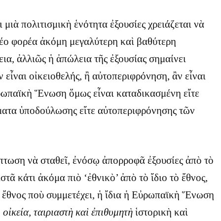
 μιὰ πολιτισμικὴ ἑνότητα ἐξουσίες χρειάζεται νὰ
νέο φορέα ἀκόμη μεγαλύτερη καὶ βαθύτερη
εια, ἀλλιῶς ἡ ἀπώλεια τῆς ἐξουσίας σημαίνει
 εἶναι οἰκειοθελής, ἢ αὐτοπεριφρόνηση, ἂν εἶναι
ρωπαϊκὴ Ἕνωση ὅμως εἶναι καταδικασμένη εἴτε
ματα ὑποδούλωσης εἴτε αὐτοπεριφρόνησης τῶν
πτωση νὰ σταθεῖ, ἐνόσῳ ἀπορροφᾶ ἐξουσίες ἀπὸ τὸ
ιστᾶ κάτι ἀκόμα πιὸ ‘ἐθνικὸ’ ἀπὸ τὸ ἴδιο τὸ ἔθνος,
 ἔθνος ποὺ συμμετέχει, ἡ ἴδια ἡ Εὐρωπαϊκὴ Ἕνωση
ὸ
οἰ­κεία, ταιριαστὴ καὶ ἐπιθυμητὴ
ἱστορικὴ καὶ