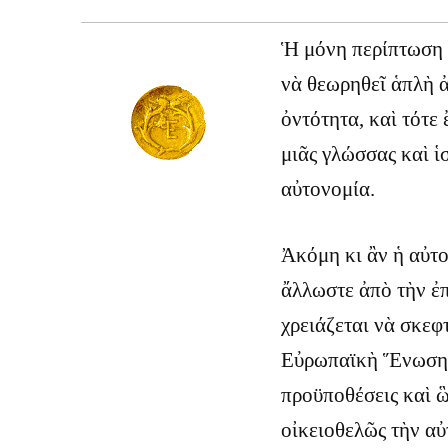
Ἡ μόνη περίπτωση π
νὰ θεωρηθεῖ ἁπλὴ ἀ
ὀντότητα, καὶ τότε
μιᾶς γλώσσας καὶ ἱσ
αὐτονομία.
Ἀκόμη κι ἂν ἡ αὐτο
ἄλλωστε ἀπὸ τὴν ἐ
χρειάζεται νὰ σκεφτ
Εὐρωπαϊκὴ Ἕνωση ε
προϋποθέσεις καὶ 
οἰκειοθελῶς τὴν αὐ