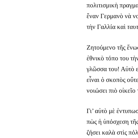
πολιτισμικὴ πραγμα
ἕναν Γερμανὸ νὰ 
τὴν Γαλλία καὶ
ταυ
Ζητούμενο τῆς ἕνωσ
ἐθνικὸ τόπο του τὴ
γλῶσσα του! Αὐτὸ εἶ
εἶναι ὁ σκοπὸς οὔ
νοιώσει πιὸ οἰκεῖο
Γι’ αὐτὸ μὲ ἐντυπω
πὼς ἡ ὑπόσχεση τῆς
ζήσει καλὰ στὶς πόλ