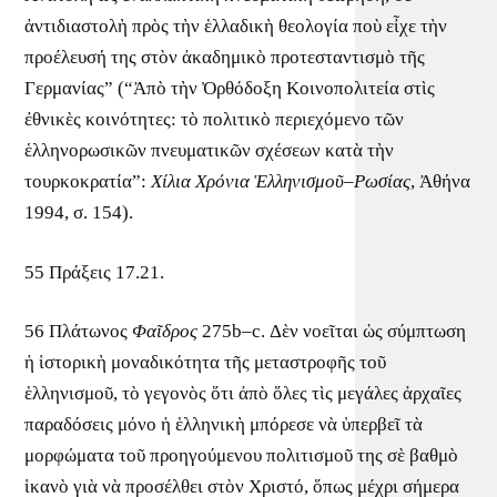
ἀντιδιαστολὴ πρὸς τὴν ἑλλαδικὴ θεολογία ποὺ εἶχε τὴν
προέλευσή της στὸν ἀκαδημικὸ προτεσταντισμὸ τῆς
Γερμανίας” (“Ἀπὸ τὴν Ὀρθόδοξη Κοινοπολιτεία στὶς
ἐθνικὲς κοινότητες: τὸ πολιτικὸ περιεχόμενο τῶν
ἑλληνορωσικῶν πνευματικῶν σχέσεων κατὰ τὴν
τουρκοκρατία”:
Χίλια Χρόνια Ἑλληνισμοῦ–Ρωσίας
, Ἀθήνα
1994, σ. 154).
55 Πράξεις 17.21.
56 Πλάτωνος
Φαῖδρος
275b–c. Δὲν νοεῖται ὡς σύμπτωση
ἡ ἱστορικὴ μοναδικότητα τῆς μεταστροφῆς τοῦ
ἑλληνισμοῦ, τὸ γεγονὸς ὅτι ἀπὸ ὅλες τὶς μεγάλες ἀρχαῖες
παραδόσεις μόνο ἡ ἑλληνικὴ μπόρεσε νὰ ὑπερβεῖ τὰ
μορφώματα τοῦ προηγούμενου πολιτισμοῦ της σὲ βαθμὸ
ἱκανὸ γιὰ νὰ προσέλθει στὸν Χριστό, ὅπως μέχρι σήμερα