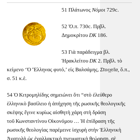
51 Πλάτωνος
Νόμοι
729c.
52
Ὅ.π.
730c. Πρβλ.
Δημοκρίτου
DK
186.
53 Γιὰ παράδειγμα βλ.
Ἡρακλείτου
DK
2. Πρβλ. τὸ
κείμενο ‘Ὁ Ἕλληνας φυτό,’ εἰς Βαλσάμης,
Στοιχεῖα,
ὅ.π.,
σ. 51 κ.ἑ.
54 Ὁ Κιτρομηλίδης σημειώνει ὅτι “στὸ ἐλεύθερο
ἑλληνικὸ βασίλειο ἡ ἀπήχηση τῆς ρωσικῆς θεολογικῆς
σκέψης ἔγινε κυρίως αἰσθητὴ χάρη στὴ δράση
τοῦ Κωνσταντίνου Οἰκονόμου … Ἡ ἐπίδραση τῆς
ρωσικῆς θεολογίας παρέμεινε ἰσχυρὴ στὴν Ἑλληνικὴ
Ἀνατολὴ ὡς ἐναλλακτικὴ πνευματικὴ θεώρηση, σὲ