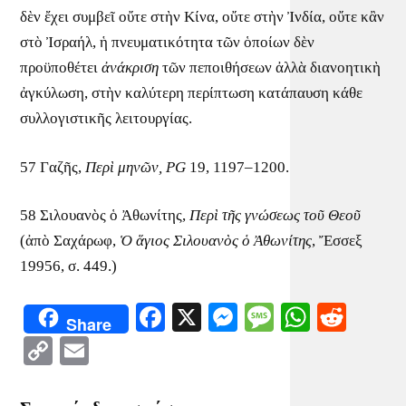
δὲν ἔχει συμβεῖ οὔτε στὴν Κίνα, οὔτε στὴν Ἰνδία, οὔτε κἂν
στὸ Ἰσραήλ, ἡ πνευματικότητα τῶν ὁποίων δὲν
προϋποθέτει
ἀνάκριση
τῶν πεποιθήσεων ἀλλὰ διανοητικὴ
ἀγκύλωση, στὴν καλύτερη περίπτωση κατάπαυση κάθε
συλλογιστικῆς λειτουργίας.
57 Γαζῆς,
Περὶ μηνῶν,
PG
19, 1197–1200.
58 Σιλουανὸς ὁ Ἀθωνίτης,
Περὶ τῆς γνώσεως τοῦ Θεοῦ
(ἀπὸ Σαχάρωφ,
Ὁ ἅγιος Σιλουανὸς ὁ Ἀθωνίτης
, Ἔσσεξ
19956, σ. 449.)
Facebook
X
Messenger
Message
WhatsA
Redd
Share
Copy
Email
Link