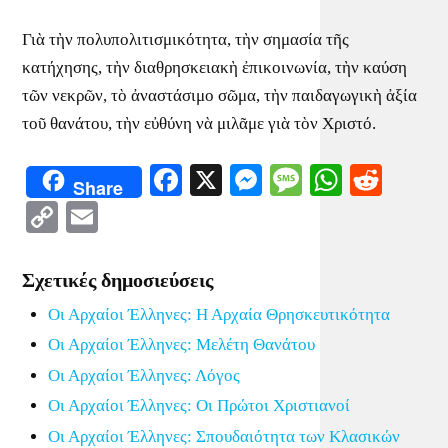
Γιὰ τὴν πολυπολιτισμικότητα, τὴν σημασία τῆς
κατήχησης, τὴν διαθρησκειακὴ ἐπικοινωνία, τὴν καύση
τῶν νεκρῶν, τὸ ἀναστάσιμο σῶμα, τὴν παιδαγωγικὴ ἀξία
τοῦ θανάτου, τὴν εὐθύνη νὰ μιλᾶμε γιὰ τὸν Χριστό.
Facebook
X
Messenger
Message
WhatsA
Redd
Share
Copy
Email
Link
Σχετικές δημοσιεύσεις
Οι Αρχαίοι Έλληνες: Η Αρχαία Θρησκευτικότητα
Οι Αρχαίοι Έλληνες: Μελέτη Θανάτου
Οι Αρχαίοι Έλληνες: Λόγος
Οι Αρχαίοι Έλληνες: Οι Πρώτοι Χριστιανοί
Οι Αρχαίοι Έλληνες: Σπουδαιότητα των Κλασικών