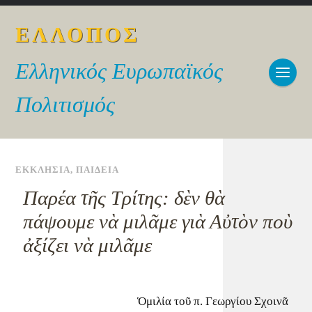
ΕΛΛΟΠΟΣ
Ελληνικός Ευρωπαϊκός
Πολιτισμός
ΕΚΚΛΗΣΙΑ
,
ΠΑΙΔΕΙΑ
Παρέα τῆς Τρίτης: δὲν θὰ
πάψουμε νὰ μιλᾶμε γιὰ Αὐτὸν ποὺ
ἀξίζει νὰ μιλᾶμε
Ὁμιλία τοῦ π. Γεωργίου Σχοινᾶ