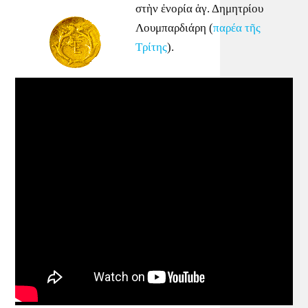
στὴν ἐνορία ἁγ. Δημητρίου
Λουμπαρδιάρη (
παρέα τῆς
Τρίτης
).