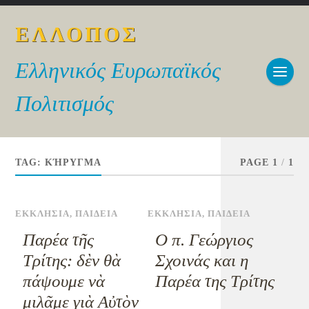
ΕΛΛΟΠΟΣ
Ελληνικός Ευρωπαϊκός
Πολιτισμός
TAG:
ΚΉΡΥΓΜΑ
PAGE 1
/
1
ΕΚΚΛΗΣΙΑ
,
ΠΑΙΔΕΙΑ
ΕΚΚΛΗΣΙΑ
,
ΠΑΙΔΕΙΑ
Παρέα τῆς
Ο π. Γεώργιος
Τρίτης: δὲν θὰ
Σχοινάς και η
πάψουμε νὰ
Παρέα της Τρίτης
μιλᾶμε γιὰ Αὐτὸν