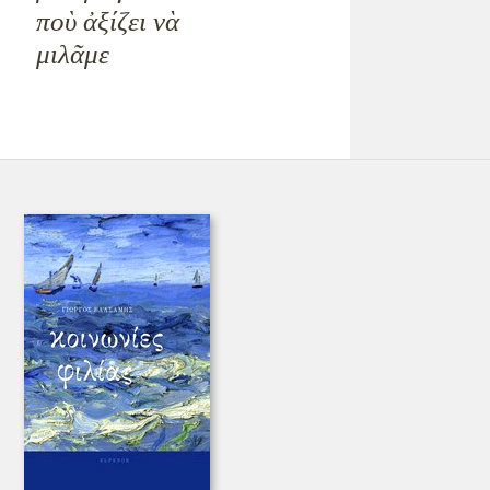
ποὺ ἀξίζει νὰ
μιλᾶμε